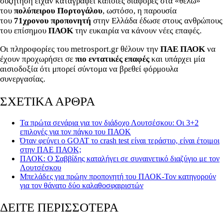
συζήτηση είχαν καταγραφεί κάποιες διαφορές στα «θέλω»
του
πολύπειρου Πορτογάλου
, ωστόσο, η παρουσία
του
71χρονου προπονητή
στην Ελλάδα έδωσε στους ανθρώπους
του επίσημου
ΠΑΟΚ
την ευκαιρία να κάνουν νέες επαφές.
Οι πληροφορίες του metrosport.gr θέλουν την
ΠΑΕ ΠΑΟΚ
να
έχουν προχωρήσει σε
πιο εντατικές επαφές
και υπάρχει μία
αισιοδοξία ότι μπορεί σύντομα να βρεθεί φόρμουλα
συνεργασίας.
ΣΧΕΤΙΚΑ ΑΡΘΡΑ
Τα πρώτα σενάρια για τον διάδοχο Λουτσέσκου: Οι 3+2
επιλογές για τον πάγκο του ΠΑΟΚ
Όταν φεύγει ο GOAT το crash test είναι τεράστιο, είναι έτοιμοι
στην ΠΑΕ ΠΑΟΚ;
ΠΑΟΚ: Ο Σαββίδης καταλήγει σε συναινετικό διαζύγιο με τον
Λουτσέσκου
Μπελάδες για πρώην προπονητή του ΠΑΟΚ-Τον κατηγορούν
για τον θάνατο δύο καλαθοσφαιριστών
ΔΕΙΤΕ ΠΕΡΙΣΣΟΤΕΡΑ