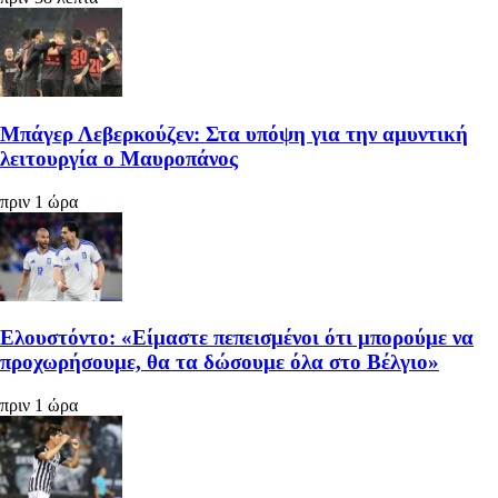
Μπάγερ Λεβερκούζεν: Στα υπόψη για την αμυντική
λειτουργία ο Μαυροπάνος
πριν 1 ώρα
Ελουστόντο: «Είμαστε πεπεισμένοι ότι μπορούμε να
προχωρήσουμε, θα τα δώσουμε όλα στο Βέλγιο»
πριν 1 ώρα