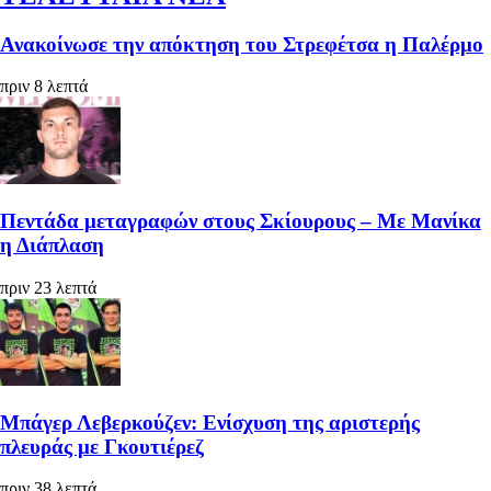
Ανακοίνωσε την απόκτηση του Στρεφέτσα η Παλέρμο
πριν 8 λεπτά
Πεντάδα μεταγραφών στους Σκίουρους – Με Μανίκα
η Διάπλαση
πριν 23 λεπτά
Μπάγερ Λεβερκούζεν: Ενίσχυση της αριστερής
πλευράς με Γκουτιέρεζ
πριν 38 λεπτά