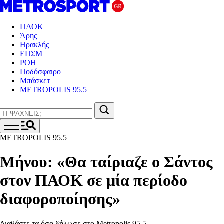
ΠΑΟΚ
Άρης
Ηρακλής
ΕΠΣΜ
ΡΟΗ
Ποδόσφαιρο
Μπάσκετ
METROPOLIS 95.5
METROPOLIS 95.5
Μήνου: «Θα ταίριαζε ο Σάντος
στον ΠΑΟΚ σε μία περίοδο
διαφοροποίησης»
Διαβάστε τα όσα δήλωσε στο Metropolis 95.5