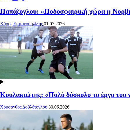
Παπάζογλου: «Ποδοσφαιρική χώρα η Νορβηγ
Χάρης Εμμανουηλίδης
01.07.2026
Κουλακιώτης: «Πολύ δύσκολο το έργο του 
Χρύσανθος Δοβλέτογλου
30.06.2026