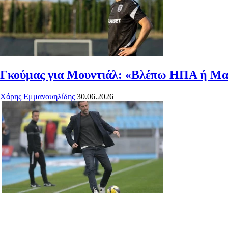
Γκούμας για Μουντιάλ: «Βλέπω ΗΠΑ ή Μαρ
Χάρης Εμμανουηλίδης
30.06.2026