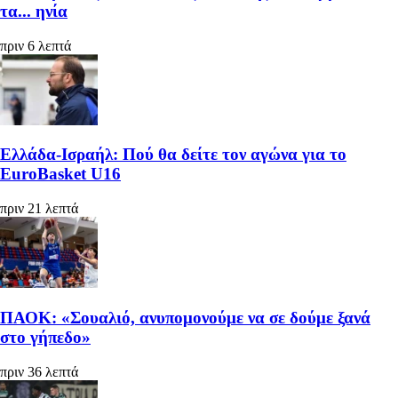
τα... ηνία
πριν 6 λεπτά
Ελλάδα-Ισραήλ: Πού θα δείτε τον αγώνα για το
EuroBasket U16
πριν 21 λεπτά
ΠΑΟΚ: «Σουαλιό, ανυπομονούμε να σε δούμε ξανά
στο γήπεδο»
πριν 36 λεπτά