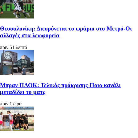
Θεσσαλονίκη: Διευρύνεται το ωράριο στο Μετρό-Οι
αλλαγές στα λεωφορεία
πριν 51 λεπτά
Μπραν-ΠΑΟΚ: Τελικός πρόκρισης-Ποιο κανάλι
μεταδίδει το ματς
πριν 1 ώρα