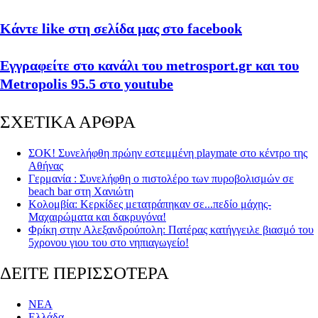
Κάντε like στη σελίδα μας στο facebook
Εγγραφείτε στο κανάλι του metrosport.gr και του
Metropolis 95.5 στο youtube
ΣΧΕΤΙΚΑ ΑΡΘΡΑ
ΣΟΚ! Συνελήφθη πρώην εστεμμένη playmate στο κέντρο της
Αθήνας
Γερμανία : Συνελήφθη ο πιστολέρο των πυροβολισμών σε
beach bar στη Χανιώτη
Κολομβία: Κερκίδες μετατράπηκαν σε...πεδίο μάχης-
Μαχαιρώματα και δακρυγόνα!
Φρίκη στην Αλεξανδρούπολη: Πατέρας κατήγγειλε βιασμό του
5χρονου γιου του στο νηπιαγωγείο!
ΔΕΙΤΕ ΠΕΡΙΣΣΟΤΕΡΑ
ΝΕΑ
Ελλάδα