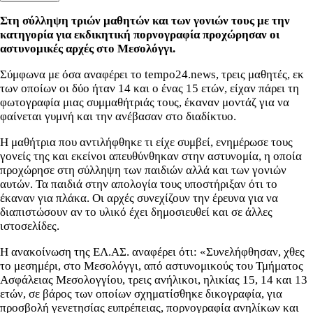
Στη σύλληψη τριών μαθητών και των γονιών τους με την
κατηγορία για εκδικητική πορνογραφία προχώρησαν οι
αστυνομικές αρχές στο Μεσολόγγι.
Σύμφωνα με όσα αναφέρει το tempo24.news, τρεις μαθητές, εκ
των οποίων οι δύο ήταν 14 και ο ένας 15 ετών, είχαν πάρει τη
φωτογραφία μιας συμμαθήτριάς τους, έκαναν μοντάζ για να
φαίνεται γυμνή και την ανέβασαν στο διαδίκτυο.
Η μαθήτρια που αντιλήφθηκε τι είχε συμβεί, ενημέρωσε τους
γονείς της και εκείνοι απευθύνθηκαν στην αστυνομία, η οποία
προχώρησε στη σύλληψη των παιδιών αλλά και των γονιών
αυτών. Τα παιδιά στην απολογία τους υποστήριξαν ότι το
έκαναν για πλάκα. Οι αρχές συνεχίζουν την έρευνα για να
διαπιστώσουν αν το υλικό έχει δημοσιευθεί και σε άλλες
ιστοσελίδες.
Η ανακοίνωση της ΕΛ.ΑΣ. αναφέρει ότι: «Συνελήφθησαν, χθες
το μεσημέρι, στο Μεσολόγγι, από αστυνομικούς του Τμήματος
Ασφάλειας Μεσολογγίου, τρεις ανήλικοι, ηλικίας 15, 14 και 13
ετών, σε βάρος των οποίων σχηματίσθηκε δικογραφία, για
προσβολή γενετησίας ευπρέπειας, πορνογραφία ανηλίκων και