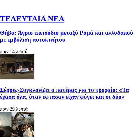
ΤΕΛΕΥΤΑΙΑ ΝΕΑ
Θήβα: Άγριο επεισόδιο μεταξύ Ρομά και αλλοδαπού
με εμβόλιση αυτοκινήτου
πριν 14 λεπτά
Σέρρες-Συγκλονίζει ο πατέρας για το τροχαίο: «Τα
έχασα όλα, όταν έφτασαν είχαν φύγει και οι δύο»
πριν 29 λεπτά