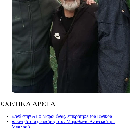
ΣΧΕΤΙΚΑ ΑΡΘΡΑ
Ξανά στην Α1 ο Μαραθώνας, επικράτησε του Ιωνικού
Ξεκίνησε ο σχεδιασμός στον Μαραθώνα: Ανανέωσε με
Μπαλασά