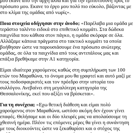
μου έκανε από την αρχή αλλά και για την εμπιστοσύνη προς το
πρόσωπο μου. Εκανε το έργο μου πολύ πιο εύκολο, βάζοντας με
στο κλίμα της ομάδας από νωρίς».
Ποια στοιχεία οδήγησαν στην άνοδο;
«Παρέλαβα μια ομάδα με
τεράστιο ταλέντο ειδικά στο επιθετικό κομμάτι. Στα δώδεκα
παιχνίδια που κάθισα στον πάγκο, η ομάδα σκόραρε σε όλα.
Αλλάξαμε κάποια πράγματα στο τακτικό κομμάτι τα οποία
βοήθησαν ώστε να παρουσιάσουμε ένα πρόσωπο ανώτερης
ομάδας, σε όλα τα παιχνίδια από τους αντιπάλους μας και
επάξια βρεθήκαμε στην Α1 κατηγορία.
Είμαι ιδιαίτερα χαρούμενος καθώς στη συμπλήρωση των 100
ετών του Μαραθώνα, το όνομα μου θα γραφτεί και αυτό μαζί με
τους ποδοσφαιριστές και τον πρόεδρο στην ιστορία του
συλλόγου. Ανεβαίνει στη μεγαλύτερη κατηγορία της
Θεσσαλονίκης, εκεί που αξίζει να βρίσκεται».
Για τη συνέχεια;
«Εχω θετική διάθεση και είμαι πολύ
χαρούμενος στον Μαραθώνα, ωστόσο ακόμη δεν έχουν γίνει
επαφές. Θελήσαμε και οι δύο πλευρές μας να απολαύσουμε τη
χθεσινή ημέρα. Πλέον τις επόμενες μέρες θα γίνει η συνάντηση
με τους διοικούντες ώστε να ξεκαθαρίσει και ο στόχος της