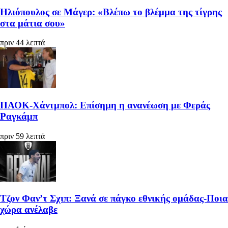
Ηλιόπουλος σε Μάγερ: «Βλέπω το βλέμμα της τίγρης
στα μάτια σου»
πριν 44 λεπτά
ΠΑΟΚ-Χάντμπολ: Επίσημη η ανανέωση με Φεράς
Ραγκάμπ
πριν 59 λεπτά
Τζον Φαν’τ Σχιπ: Ξανά σε πάγκο εθνικής ομάδας-Ποια
χώρα ανέλαβε