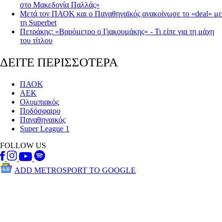
στο Μακεδονία Παλλάς»
Μετά τον ΠΑΟΚ και ο Παναθηναϊκός ανακοίνωσε το «deal» με
τη Superbet
Πετράκης : «Βαρόμετρο ο Γιακουμάκης» - Τι είπε για τη μάχη
του τίτλου
ΔΕΙΤΕ ΠΕΡΙΣΣΟΤΕΡΑ
ΠΑΟΚ
ΑΕΚ
Ολυμπιακός
Ποδόσφαιρο
Παναθηναικός
Super League 1
FOLLOW US
ADD METROSPORT TO GOOGLE