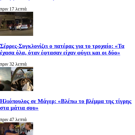
πριν 17 λεπτά
Σέρρες-Συγκλονίζει ο πατέρας για το τροχαίο: «Τα
έχασα όλα, όταν έφτασαν είχαν φύγει και οι δύο»
πριν 32 λεπτά
Ηλιόπουλος σε Μάγερ: «Βλέπω το βλέμμα της τίγρης
στα μάτια σου»
πριν 47 λεπτά