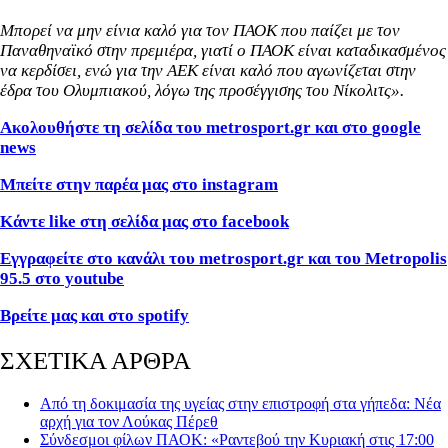
Μπορεί να μην είνια καλό για τον ΠΑΟΚ που παίζει με τον
Παναθηναϊκό στην πρεμιέρα, γιατί ο ΠΑΟΚ είναι καταδικασμένος
να κερδίσει, ενώ για την ΑΕΚ είναι καλό που αγωνίζεται στην
έδρα του Ολυμπιακού, λόγω της προσέγγισης του Νίκολιτς».
Ακολουθήστε τη σελίδα του
metrosport
.
gr
και στο
google
news
Μπείτε στην παρέα μας στο
instagram
Κάντε
like
στη σελίδα μας στο
facebook
Εγγραφείτε στο κανάλι του metrosport.gr και του Metropolis
95.5 στο youtube
Βρείτε μας και στο
spotify
ΣΧΕΤΙΚΑ ΑΡΘΡΑ
Από τη δοκιμασία της υγείας στην επιστροφή στα γήπεδα: Νέα
αρχή για τον Λούκας Πέρεθ
Σύνδεσμοι φίλων ΠΑΟΚ: «Ραντεβού την Κυριακή στις 17:00