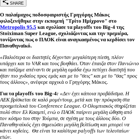
SHARE
Ο παλαίμαχος ποδοσφαιριστής Γρηγόρης Μάκος
φιλοξενήθηκε στην εκπομπή "Τρίτο Ημίχρονο" στο
Metropolis 95.5
και σχολίασε τα playoffs του Big-4 της
Stoiximan Super League, σχολιάζοντας και την πρεμιέρα,
τονίζοντας πως ο ΠΑΟΚ είναι αναγκασμένος να κερδίσει τον
Παναθηναϊκό.
«Παλιότερα οι διαιτητές δέχονταν μεγαλύτερη πίεση, πλέον
υπάρχει και το VAR και τους βοηθάει. Όταν έπαιζα στον Πανιώνιο
και παίζαμε απέναντι σε μεγάλη ομάδα έχω πετύχει διαιτητή που
ήταν πιο χυδαίος προς εμάς και με το "σεις" και με το "σας" προς
τους άλλους»,
ανέφερε αρχικά ο Γρηγόρης Μάκος.
Για τα playoffs του Big-4
:
«Δεν έχει κάποια προβάδισμα. Η
ΑΕΚ βρίσκεται σε καλό μομέντουμ, μετά και την πρόκριση στα
προημιτελικά του Conference League. Ο Ολυμπιακός στηρίζεται
πολύ στον Ελ Κααμπί, ενώ ο ΠΑΟΚ παίρνει μεγάλη ώθηση από
τον κόσμο του στην Τούμπα, σε σχέση με τους άλλους δύο. Ο
Παναθηναϊκός έχει σημειώσει μεγάλη βελτίωση και μπορεί να
κάνει κηδείες. Θα είναι τα καλύτερα palyoffs των τελευταίων
ετών.