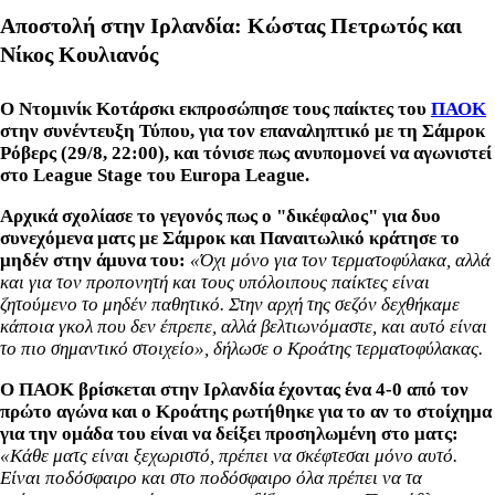
Αποστολή στην Ιρλανδία: Κώστας Πετρωτός και
Νίκος Κουλιανός
Ο Ντομινίκ Κοτάρσκι εκπροσώπησε τους παίκτες του
ΠΑΟΚ
στην συνέντευξη Τύπου, για τον επαναληπτικό με τη Σάμροκ
Ρόβερς (29/8, 22:00), και τόνισε πως ανυπομονεί να αγωνιστεί
στο League Stage του Europa League.
Αρχικά σχολίασε το γεγονός πως ο "δικέφαλος" για δυο
συνεχόμενα ματς με Σάμροκ και Παναιτωλικό κράτησε το
μηδέν στην άμυνα του:
«Όχι μόνο για τον τερματοφύλακα, αλλά
και για τον προπονητή και τους υπόλοιπους παίκτες είναι
ζητούμενο το μηδέν παθητικό. Στην αρχή της σεζόν δεχθήκαμε
κάποια γκολ που δεν έπρεπε, αλλά βελτιωνόμαστε, και αυτό είναι
το πιο σημαντικό στοιχείο», δήλωσε ο Κροάτης τερματοφύλακας.
Ο ΠΑΟΚ βρίσκεται στην Ιρλανδία έχοντας ένα 4-0 από τον
πρώτο αγώνα και ο Κροάτης ρωτήθηκε για το αν το στοίχημα
για την ομάδα του είναι να δείξει προσηλωμένη στο ματς:
«Κάθε ματς είναι ξεχωριστό, πρέπει να σκέφτεσαι μόνο αυτό.
Είναι ποδόσφαιρο και στο ποδόσφαιρο όλα πρέπει να τα