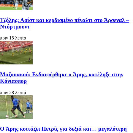
Τζόλης: Ασίστ και κερδισμένο πέναλτι στο Άρσεναλ –
Ντόρτμουντ
πριν 15 λεπτά
Μαζουακού: Ενδιαφέρθηκε ο Άρης, κατέληξε στην
Κόνιασπορ
πριν 28 λεπτά
Ο Άρης κοιτάζει Πετρίς για δεξιά και… μεγαλύτερη