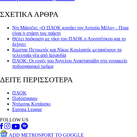
ΣΧΕΤΙΚΑ ΑΡΘΡΑ
Ντι Μάρτζιο: «Ο ΠΑΟΚ κοιτάει τον Αρτούρ Μέλο» - Ποια
είναι η στάση του παίκτη
Θέλει πρόκριση με νίκη του ΠΑΟΚ ο Λουτσέσκου και το
δείχνει
Κώστας Πετρωτός και Νίκος Κουλιανός μεταφέρουν τα
τελευταία νέα από Ιρλανδία
ΠΑΟΚ: Οι ευχές του Άγγελου Αναστασιάδη στο γυναικείο
ποδοσφαιρικό τμήμα
ΔΕΙΤΕ ΠΕΡΙΣΣΟΤΕΡΑ
ΠΑΟΚ
Ποδόσφαιρο
Ντόμινικ Κοτάρσκι
Europa League
FOLLOW US
ADD METROSPORT TO GOOGLE