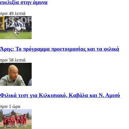
ευελιξία στην άμυνα
πριν 49 λεπτά
Άρης: Το πρόγραμμα προετοιμασίας και τα φιλικά
πριν 58 λεπτά
Φιλικά τεστ για Κιλκισιακό, Καβάλα και Ν. Αμισό
πριν 1 ώρα