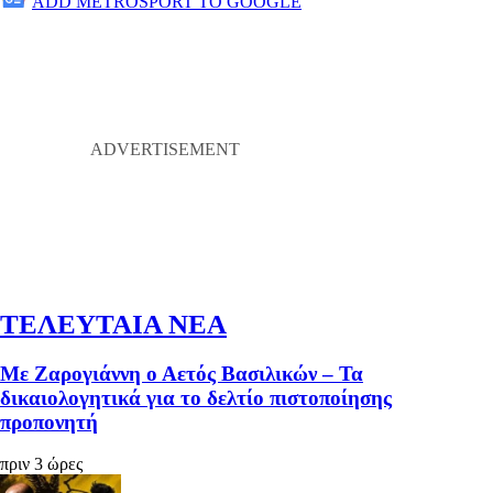
ADD METROSPORT TO GOOGLE
ΤΕΛΕΥΤΑΙΑ ΝΕΑ
Με Ζαρογιάννη ο Αετός Βασιλικών – Τα
δικαιολογητικά για το δελτίο πιστοποίησης
προπονητή
πριν 3 ώρες