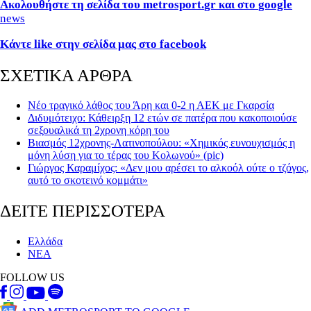
Ακολουθήστε τη σελίδα του metrosport.
gr
και στο
google
news
Κάντε
like
στην σελίδα μας στο
facebook
ΣΧΕΤΙΚΑ ΑΡΘΡΑ
Νέο τραγικό λάθος του Άρη και 0-2 η ΑΕΚ με Γκαρσία
Διδυμότειχο: Κάθειρξη 12 ετών σε πατέρα που κακοποιούσε
σεξουαλικά τη 2χρονη κόρη του
Βιασμός 12χρονης-Λατινοπούλου: «Χημικός ευνουχισμός η
μόνη λύση για το τέρας του Κολωνού» (pic)
Γιώργος Καραμίχος: «Δεν μου αρέσει το αλκοόλ ούτε ο τζόγος,
αυτό το σκοτεινό κομμάτι»
ΔΕΙΤΕ ΠΕΡΙΣΣΟΤΕΡΑ
Ελλάδα
ΝΕΑ
FOLLOW US