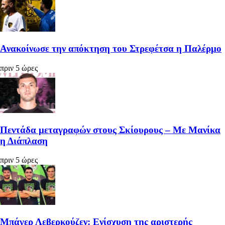
Ανακοίνωσε την απόκτηση του Στρεφέτσα η Παλέρμο
πριν 5 ώρες
Πεντάδα μεταγραφών στους Σκίουρους – Με Μανίκα
η Διάπλαση
πριν 5 ώρες
Μπάγερ Λεβερκούζεν: Ενίσχυση της αριστερής