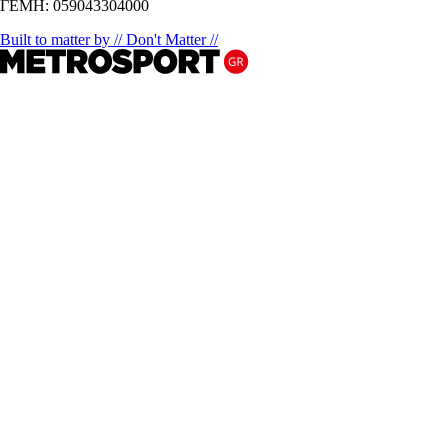
ΓΕΜΗ: 059043304000
Built to matter by // Don't Matter //