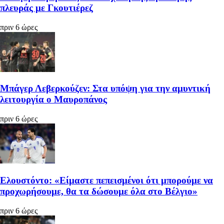
πλευράς με Γκουτιέρεζ
πριν 6 ώρες
Μπάγερ Λεβερκούζεν: Στα υπόψη για την αμυντική
λειτουργία ο Μαυροπάνος
πριν 6 ώρες
Ελουστόντο: «Είμαστε πεπεισμένοι ότι μπορούμε να
προχωρήσουμε, θα τα δώσουμε όλα στο Βέλγιο»
πριν 6 ώρες