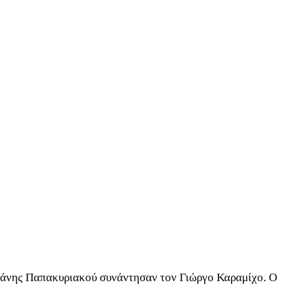
ρδάνης Παπακυριακού συνάντησαν τον Γιώργο Καραμίχο. O