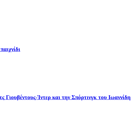
παιχνίδι
τς Γιουβέντους-Ίντερ και την Σπόρτινγκ του Ιωαννίδη