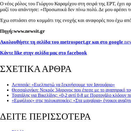
Ο νέος ρόλος του Γιώργου Καραμίχου στη σειρά της ΕΡΤ, έχει αρκ
μαζί του απάντησε: «Προσωπικά δεν πίνω πολύ. Δε μου αρέσει το
Έχω εστιάσει στο κομμάτι της ενοχής και αναφορές που έχω απ
Πηγή:www.newsit.gr
Ακολουθήστε τη σελίδα του metrosport.
gr
και στο
google
ne
Κάντε
like
στην σελίδα μας στο
facebook
ΣΧΕΤΙΚΑ ΑΡΘΡΑ
Λεπιτσάς: «Ευελπιστώ να ξεκινήσουµε τον Ιανουάριο»
Θεσσαλονίκη: Νεκρός 34χρονος που έπεσε με το αναπηρικό το
Τσατάλης για Βικελίδης: «0-2 αντί 0-8 με Πορτογάλο κλόουν π
«Εμφύλιος» στις πολυκατοικίες: «Στα μαχαίρια» ένοικοι αναζη
ΔΕΙΤΕ ΠΕΡΙΣΣΟΤΕΡΑ