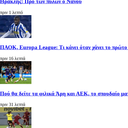
Ηρακλής: Προ των πυλών ο Νανού
πριν 1 λεπτό
ΠΑΟΚ, Europa League: Τι κάνει όταν χάνει το πρώτο 
πριν 16 λεπτά
Πού θα δείτε τα φιλικά Άρη και ΑΕΚ, το σπουδαίο μα
πριν 31 λεπτά