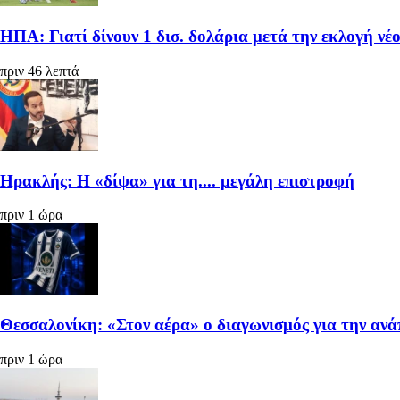
ΗΠΑ: Γιατί δίνουν 1 δισ. δολάρια μετά την εκλογή ν
πριν 46 λεπτά
Ηρακλής: Η «δίψα» για τη.... μεγάλη επιστροφή
πριν 1 ώρα
Θεσσαλονίκη: «Στον αέρα» ο διαγωνισμός για την αν
πριν 1 ώρα