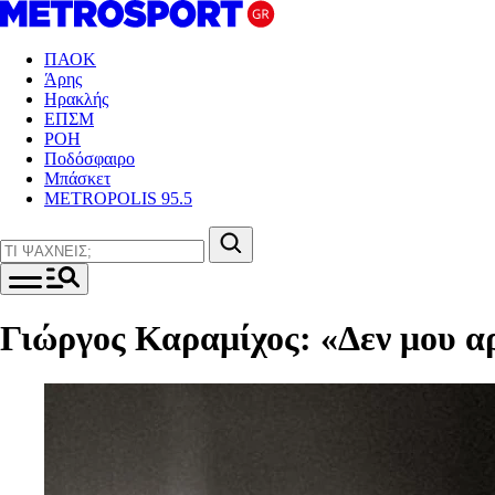
ΠΑΟΚ
Άρης
Ηρακλής
ΕΠΣΜ
ΡΟΗ
Ποδόσφαιρο
Μπάσκετ
METROPOLIS 95.5
Γιώργος Καραμίχος: «Δεν μου αρ