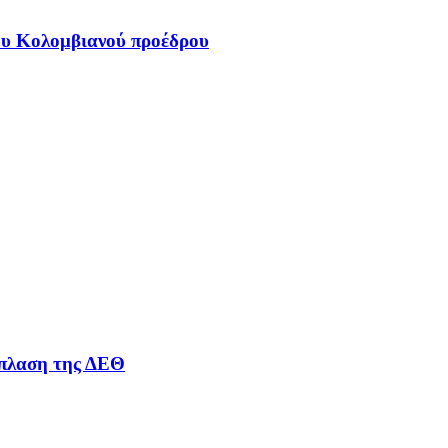
έου Κολομβιανού προέδρου
άπλαση της ΔΕΘ