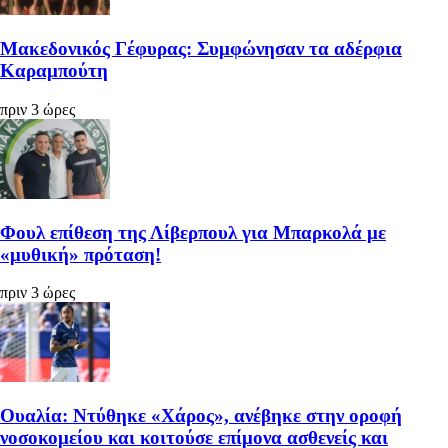
Μακεδονικός Γέφυρας: Συμφώνησαν τα αδέρφια
Καραμπούτη
πριν 3 ώρες
Φουλ επίθεση της Λίβερπουλ για Μπαρκολά με
«μυθική» πρόταση!
πριν 3 ώρες
Ουαλία: Ντύθηκε «Χάρος», ανέβηκε στην οροφή
νοσοκομείου και κοιτούσε επίμονα ασθενείς και