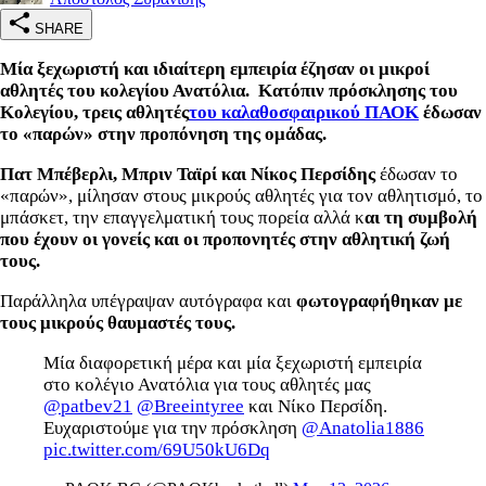
SHARE
Μία ξεχωριστή και ιδιαίτερη εμπειρία έζησαν οι μικροί
αθλητές του κολεγίου Ανατόλια. Κατόπιν πρόσκλησης του
Κολεγίου, τρεις αθλητές
του καλαθοσφαιρικού ΠΑΟΚ
έδωσαν
το «παρών» στην προπόνηση της ομάδας.
Πατ Μπέβερλι, Μπριν Ταϊρί και Νίκος Περσίδης
έδωσαν το
«παρών», μίλησαν στους μικρούς αθλητές για τον αθλητισμό, το
μπάσκετ, την επαγγελματική τους πορεία αλλά κ
αι τη συμβολή
που έχουν οι γονείς και οι προπονητές στην αθλητική ζωή
τους.
Παράλληλα υπέγραψαν αυτόγραφα και
φωτογραφήθηκαν με
τους μικρούς θαυμαστές τους.
Μία διαφορετική μέρα και μία ξεχωριστή εμπειρία
στο κολέγιο Ανατόλια για τους αθλητές μας
@patbev21
@Breeintyree
και Νίκο Περσίδη.
Ευχαριστούμε για την πρόσκληση
@Anatolia1886
pic.twitter.com/69U50kU6Dq