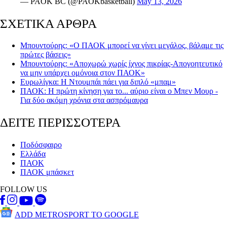
— PAOK BC (@PAOKbasketball)
May 13, 2026
ΣΧΕΤΙΚΑ ΑΡΘΡΑ
Μπουντούρης: «Ο ΠΑΟΚ μπορεί να γίνει μεγάλος, βάλαμε τις
πρώτες βάσεις»
Μπουντούρης: «Αποχωρώ χωρίς ίχνος πικρίας-Απογοητευτικό
να μην υπάρχει ομόνοια στον ΠΑΟΚ»
Ευρωλίγκα: Η Ντουμπάι πάει για διπλό «μπαμ»
ΠΑΟΚ: Η πρώτη κίνηση για το... αύριο είναι ο Μπεν Μουρ -
Για δύο ακόμη χρόνια στα ασπρόμαυρα
ΔΕΙΤΕ ΠΕΡΙΣΣΟΤΕΡΑ
Ποδόσφαιρο
Ελλάδα
ΠΑΟΚ
ΠΑΟΚ μπάσκετ
FOLLOW US
ADD METROSPORT TO GOOGLE