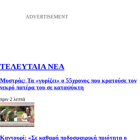
ΤΕΛΕΥΤΑΙΑ ΝΕΑ
Μυστράς: Τα «γυρίζει» ο 55χρονος που κρατούσε τον
νεκρό πατέρα του σε καταψύκτη
πριν 2 λεπτά
Καντουρί: «Σε καθαρή ποδοσφαιρική ποιότητα ο