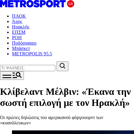
ΠΑΟΚ
Άρης
Ηρακλής
ΕΠΣΜ
ΡΟΗ
Ποδόσφαιρο
Μπάσκετ
METROPOLIS 95.5
Κλίβελαντ Μέλβιν: «Έκανα την
σωστή επιλογή με τον Ηρακλή»
Οι πρώτες δηλώσεις του αμερικανού φόργουορντ των
«κυανόλευκων»