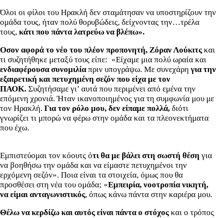
Όλοι οι φίλοι του Ηρακλή δεν σταμάτησαν να υποστηρίζουν την
ομάδα τους, ήταν πολύ θορυβώδεις, δείχνοντας την…τρέλα
τους,
κάτι που πάντα λατρεύω να βλέπω».
Οσον αφορά το νέο του πλέον προπονητή, Ζόραν Λούκιτς
και
τι συζητήθηκε μεταξύ τους είπε: «Είχαμε μια πολύ ωραία και
ενδιαφέρουσα συνομιλία
πριν υπογράψω. Με συνεχάρη
για την
εξαιρετική και πετυχημένη σεζόν που είχα με τον
ΠΑΟΚ.
Συζητήσαμε γι’ αυτά που περιμένει από εμένα την
επόμενη χρονιά. Ήταν ικανοποιημένος για τη συμφωνία μου με
τον Ηρακλή.
Για τον ρόλο μου, δεν είπαμε πολλά,
διότι
γνωρίζει τι μπορώ να φέρω στην ομάδα και τα πλεονεκτήματα
που έχω.
Εμπιστεύομαι τον κόουτς ό
τι θα με βάλει στη σωστή θέση
για
να βοηθήσω την ομάδα και να είμαστε πετυχημένοι την
ερχόμενη σεζόν». Ποια είναι τα στοιχεία, όμως που θα
προσθέσει στη νέα του ομάδα; «
Εμπειρία, νοοτροπία νικητή,
να είμαι ανταγωνιστικός
, όπως κάνω πάντα στην καριέρα μου.
Θέλω να κερδίζω και αυτός είναι πάντα ο στόχος
και ο τρόπος