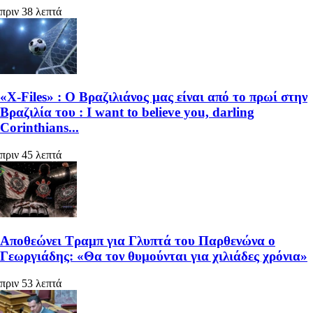
πριν 38 λεπτά
«X-Files» : Ο Βραζιλιάνος μας είναι από το πρωί στην
Βραζιλία του : I want to believe you, darling
Corinthians...
πριν 45 λεπτά
Αποθεώνει Τραμπ για Γλυπτά του Παρθενώνα ο
Γεωργιάδης: «Θα τον θυμούνται για χιλιάδες χρόνια»
πριν 53 λεπτά