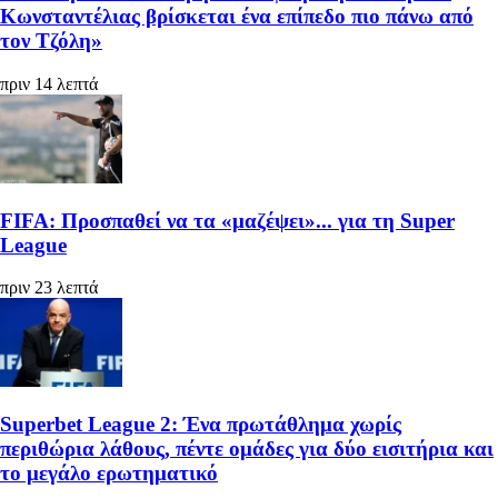
Κωνσταντέλιας βρίσκεται ένα επίπεδο πιο πάνω από
τον Τζόλη»
πριν 14 λεπτά
FIFA: Προσπαθεί να τα «μαζέψει»... για τη Super
League
πριν 23 λεπτά
Superbet League 2: Ένα πρωτάθλημα χωρίς
περιθώρια λάθους, πέντε ομάδες για δύο εισιτήρια και
το μεγάλο ερωτηματικό