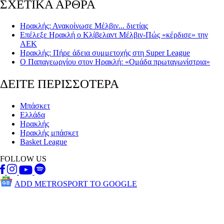
ΣΧΕΤΙΚΑ ΑΡΘΡΑ
Ηρακλής: Ανακοίνωσε Μέλβιν... διετίας
Επέλεξε Ηρακλή ο Κλίβελαντ Μέλβιν-Πώς «κέρδισε» την
ΑΕΚ
Ηρακλής: Πήρε άδεια συμμετοχής στη Super League
Ο Παπαγεωργίου στον Ηρακλή: «Ομάδα πρωταγωνίστρια»
ΔΕΙΤΕ ΠΕΡΙΣΣΟΤΕΡΑ
Μπάσκετ
Ελλάδα
Ηρακλής
Ηρακλής μπάσκετ
Basket League
FOLLOW US
ADD METROSPORT TO GOOGLE