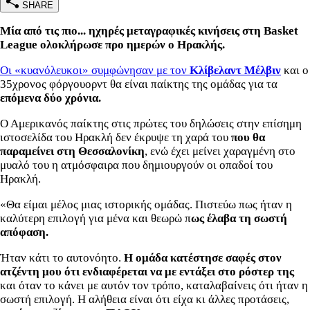
SHARE
Μία από τις πιο... ηχηρές μεταγραφικές κινήσεις στη Basket
League ολοκλήρωσε προ ημερών ο Ηρακλής.
Οι «κυανόλευκοι» συμφώνησαν με τον
Κλίβελαντ Μέλβιν
και ο
35χρονος φόργουορντ θα είναι παίκτης της ομάδας για τα
επόμενα δύο χρόνια.
Ο Αμερικανός παίκτης στις πρώτες του δηλώσεις στην επίσημη
ιστοσελίδα του Ηρακλή δεν έκρυψε τη χαρά του
που θα
παραμείνει στη Θεσσαλονίκη
, ενώ έχει μείνει χαραγμένη στο
μυαλό του η ατμόσφαιρα που δημιουργούν οι οπαδοί του
Ηρακλή.
«Θα είμαι μέλος μιας ιστορικής ομάδας. Πιστεύω πως ήταν η
καλύτερη επιλογή για μένα και θεωρώ π
ως έλαβα τη σωστή
απόφαση.
Ήταν κάτι το αυτονόητο.
Η ομάδα κατέστησε σαφές στον
ατζέντη μου ότι ενδιαφέρεται να με εντάξει στο ρόστερ της
και όταν το κάνει με αυτόν τον τρόπο, καταλαβαίνεις ότι ήταν η
σωστή επιλογή. Η αλήθεια είναι ότι είχα κι άλλες προτάσεις,