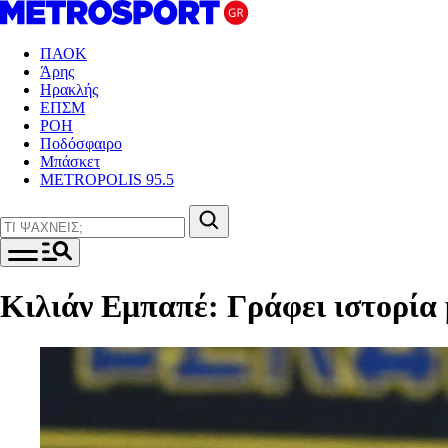
ΠΑΟΚ
Άρης
Ηρακλής
ΕΠΣΜ
ΡΟΗ
Ποδόσφαιρο
Μπάσκετ
METROPOLIS 95.5
Κιλιάν Εμπαπέ: Γράφει ιστορία 