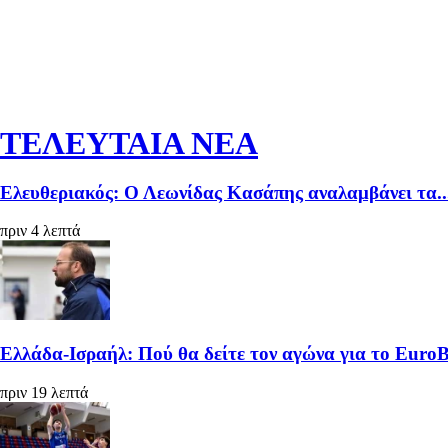
ΤΕΛΕΥΤΑΙΑ ΝΕΑ
Ελευθεριακός: Ο Λεωνίδας Κασάπης αναλαμβάνει τα..
πριν 4 λεπτά
Ελλάδα-Ισραήλ: Πού θα δείτε τον αγώνα για το Euro
πριν 19 λεπτά