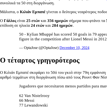
συνολικά τα 50 στη διοργάνωση.
Μάλιστα, ο
Κιλιάν Εμπαπέ
γίνεται ο δεύτερος νεαρότερος ποδο
Ο
Γάλλος
είναι
25 ετών
και
356 ημερών
σήμερα που φτάνει τα
επίδοση σε ηλικία
24 ετών
και
284 ημερών
.
50 - Kylian Mbappé has scored 50 goals in 79 appe
figure in the competition after Lionel Messi in 2012
— OptaJose (@OptaJose)
December 10, 2024
Ο τέταρτος γρηγορότερος
Ο Κιλιάν Εμπαπέ σκοράρει το 50ό του γκολ στην 79η εμφάνιση 
αριθμό τερμάτων στη διοργάνωση πίσω από τους Ρουντ Φαν Νίστ
Jugadores que necesitaron menos partidos para mar
62 Van Nistelrooy
66 Messi
77 Lewandowski