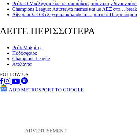
Ρεάλ: Ο Μπέλιγχαμ είπε σε συμπαίκτες του να μην δίνουν πάσ
Champions League: Απίστευτα memes και με ΛΕΞ στο… break
Λίβερπουλ: Ο Κέλεχερ αποκάλυψε το... μυστικό-Πώς απόκρου
ΔΕΙΤΕ ΠΕΡΙΣΣΟΤΕΡΑ
Ρεάλ Μαδρίτης
Ποδόσφαιρο
Champions League
Αταλάντα
FOLLOW US
ADD METROSPORT TO GOOGLE