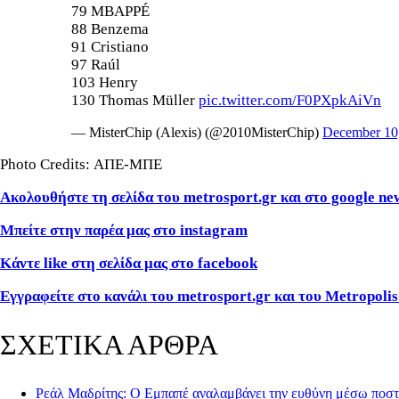
79 MBAPPÉ
88 Benzema
91 Cristiano
97 Raúl
103 Henry
130 Thomas Müller
pic.twitter.com/F0PXpkAiVn
— MisterChip (Alexis) (@2010MisterChip)
December 10
Photo Credits: ΑΠΕ-ΜΠΕ
Ακολουθήστε τη σελίδα του metrosport.gr και στο google ne
Μπείτε στην παρέα μας στο instagram
Κάντε like στη σελίδα μας στο facebook
Εγγραφείτε στο κανάλι του metrosport.gr και του Metropolis
ΣΧΕΤΙΚΑ ΑΡΘΡΑ
Ρεάλ Μαδρίτης: Ο Εμπαπέ αναλαμβάνει την ευθύνη μέσω ποστα