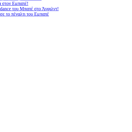
α στον Εμπαπέ!
dance του Μπαπέ στο Άνφιλντ!
σε το πέναλτι του Εμπαπέ