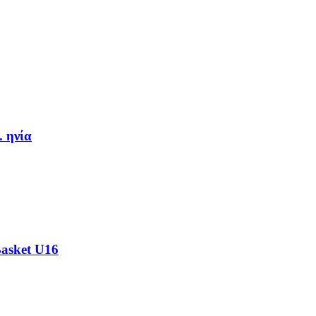
. ηνία
Basket U16