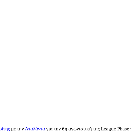
ρίτης
με την
Αταλάντα
για την 6η αγωνιστική της League Phase