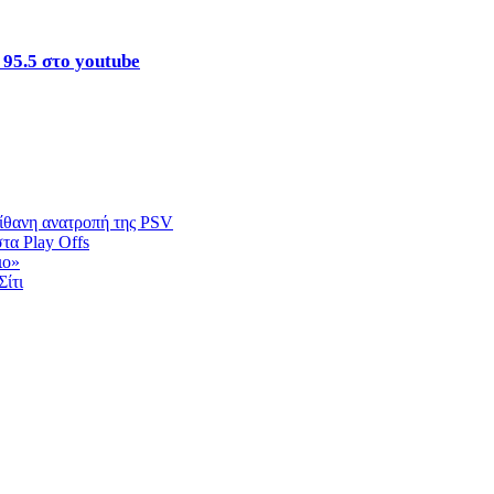
 95.5 στο youtube
πίθανη ανατροπή της PSV
τα Play Offs
ιο»
ίτι