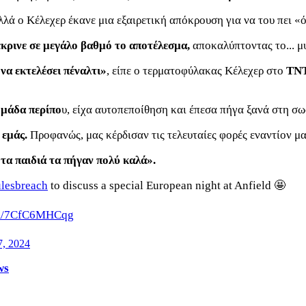
αλλά ο Κέλεχερ έκανε μια εξαιρετική απόκρουση για να του πει «
έκρινε σε μεγάλο βαθμό το αποτέλεσμα,
αποκαλύπτοντας το... μ
να εκτελέσει πέναλτι»
, είπε ο τερματοφύλακας Κέλεχερ στο
TNT
ομάδα περίπο
υ, είχα αυτοπεποίθηση και έπεσα πήγα ξανά στη σ
 εμάς.
Προφανώς, μας κέρδισαν τις τελευταίες φορές εναντίον 
τα παιδιά τα πήγαν πολύ καλά».
lesbreach
to discuss a special European night at Anfield 🤩
com/7CfC6MHCqg
, 2024
ws