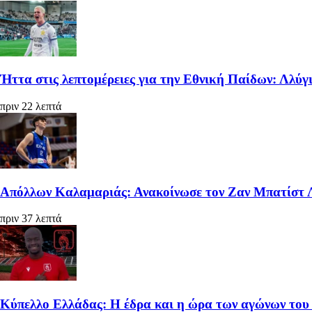
Ήττα στις λεπτομέρειες για την Εθνική Παίδων: Λλύγ
πριν 22 λεπτά
Απόλλων Καλαμαριάς: Ανακοίνωσε τον Ζαν Μπατίστ 
πριν 37 λεπτά
Κύπελλο Ελλάδας: Η έδρα και η ώρα των αγώνων του