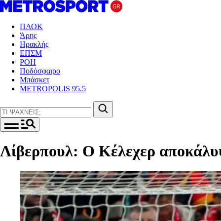
ΠΑΟΚ
Άρης
Ηρακλής
ΕΠΣΜ
ΡΟΗ
Ποδόσφαιρο
Μπάσκετ
METROPOLIS 95.5
Λίβερπουλ: Ο Κέλεχερ αποκάλυψ