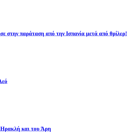
ισε στην παράταση από την Ισπανία μετά από θρίλερ!
Λεό
 Ηρακλή και του Άρη