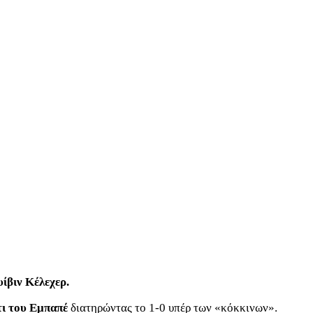
ίβιν Κέλεχερ.
τι του Εμπαπέ
διατηρώντας το 1-0 υπέρ των «κόκκινων».