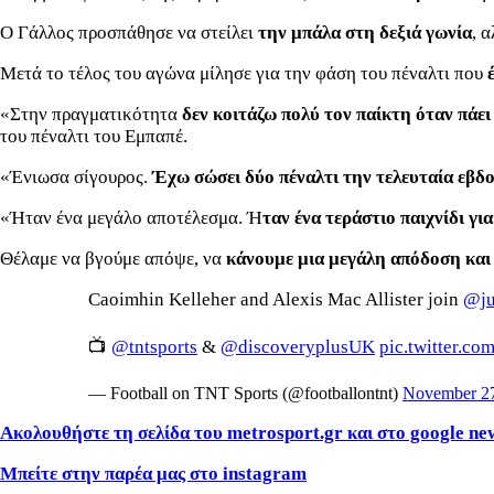
Ο Γάλλος προσπάθησε να στείλει
την μπάλα στη δεξιά γωνία
, 
Μετά το τέλος του αγώνα μίλησε για την φάση του πέναλτι που
«Στην πραγματικότητα
δεν κοιτάζω πολύ τον παίκτη όταν πάει 
του πέναλτι του Εμπαπέ.
«Ένιωσα σίγουρος.
Έχω σώσει δύο πέναλτι την τελευταία εβδ
«Ήταν ένα μεγάλο αποτέλεσμα. Ή
ταν ένα τεράστιο παιχνίδι για
Θέλαμε να βγούμε απόψε, να
κάνουμε μια μεγάλη απόδοση και 
Caoimhin Kelleher and Alexis Mac Allister join
@ju
📺
@tntsports
&
@discoveryplusUK
pic.twitter.
— Football on TNT Sports (@footballontnt)
November 27
Ακολουθήστε τη σελίδα του metrosport.gr και στο google ne
Μπείτε στην παρέα μας στο instagram