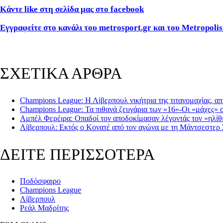
Κάντε like στη σελίδα μας στο facebook
Εγγραφείτε στο κανάλι του metrosport.gr και του Metropolis
ΣΧΕΤΙΚΑ ΑΡΘΡΑ
Champions League: Η Λίβερπουλ νικήτρια της τιτανομαχίας, α
Champions League: Τα πιθανά ζευγάρια των «16»-Οι «μάχες» σ
Αμπέλ Φερέιρα: Οπαδοί τον αποδοκίμασαν λέγοντάς τον «ηλίθ
Λίβερπουλ: Εκτός ο Κονατέ από τον αγώνα με τη Μάντσεστερ Σ
ΔΕΙΤΕ ΠΕΡΙΣΣΟΤΕΡΑ
Ποδόσφαιρο
Champions League
Λίβερπουλ
Ρεάλ Μαδρίτης