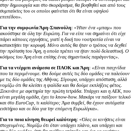
στην δημιουργία και στο σκοράρισμα, θα βοηθηθεί και από τους
συμπαίκτες του οι οποίοι φαίνεται ότι θα είναι υψηλού
επιπέδου».
Για την συμφωνία Άρη-Σπανούλη
: «
Ήταν ένα «μπαμ» που
ακούστηκε σε όλη την Ευρώπη. Για να είπε ναι σημαίνει ότι είχε
πάρει κάποιες εγγυήσεις, γιατί η δική του νοοτροπία είναι να
κατακτήσει την κορυφή. Μόνο αυτός θα ήταν ο τρόπος να δεχθεί
την πρόταση του Άρη, η οποία πρέπει να ήταν πολύ δελεαστική. Ο
κόσμος του Άρη είναι επίσης ένας σημαντικός παράγοντας».
Για τα ντέρμπι ανάμεσα σε ΠΑΟΚ και Άρη
:
«Είναι παιχνίδια
που τα περιμένουμε. Θα δούμε αυτές τις δύο ομάδες να παλεύουν
με τις δύο ομάδες της Αθήνας. Σίγουρα, υπάρχει απόσταση, αλλά
νομίζω ότι θα κλείσει η ψαλίδα και θα δούμε εκπλήξεις φέτος.
Ξεκινάνε με αφετηρία την πρώτη τετράδα. Υπάρχει και η ΑΕΚ, που
είναι μεγάλη ομάδα, έχει το know-how. Μακάρι να παίξουν τελικό
και στο EuroCup, τι καλύτερο; Άμα συμβεί, θα έχουν αυτόματα
εισιτήριο και οι δύο για την επόμενη Ευρωλίγκα».
Για το ποια κίνηση θεωρεί καλύτερη
: «
Όλες οι κινήσεις είναι
στοχευμένες. Νομίζω ότι όταν υπάρχει πλάνο, και υπάρχει και