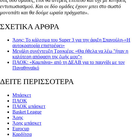
στις δύο ομάδες, έτσι θα ανέβεις επίπεδο και όχι με κινήσεις
εντυπωσιασμού. Και οι δύο ομάδες έχουν μπει στο σωστό
μονοπάτι και θα δούμε ωραία πράγματα».
ΣΧΕΤΙΚΑ ΑΡΘΡΑ
Άρης: Το κάλεσμα του Super 3 για την άφιξη Σπανούλη-«Η
αυτοκρατορία επιστρέφει»
Μεγάλη συνέντευξη Τρινκιέρι: «Θα ήθελα να λέω ''ήταν η
καλύτερη απόφαση της ζωής μου''»
ΠΑΟΚ: «Καμπάνα» από τη ΔΕΑΒ για το παιχνίδι με τον
Παναθηναϊκό
ΔΕΙΤΕ ΠΕΡΙΣΣΟΤΕΡΑ
Μπάσκετ
ΠΑΟΚ
ΠΑΟΚ μπάσκετ
Basket League
Άρης
Άρης μπάσκετ
Eurocup
Καρδίτσα