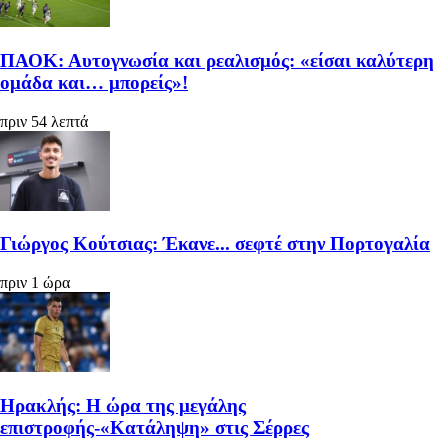
ΠΑΟΚ: Αυτογνωσία και ρεαλισμός: «είσαι καλύτερη
ομάδα και… μπορείς»!
πριν 54 λεπτά
Γιώργος Κούτσιας: Έκανε... σεφτέ στην Πορτογαλία
πριν 1 ώρα
Ηρακλής: Η ώρα της μεγάλης
επιστροφής-«Κατάληψη» στις Σέρρες