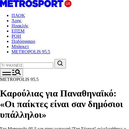
ΠΑΟΚ
Άρης
Ηρακλής
ΕΠΣΜ
ΡΟΗ
Ποδόσφαιρο
Μπάσκετ
METROPOLIS 95.5
METROPOLIS 95.5
Καρούλιας για Παναθηναϊκό:
«Οι παίκτες είναι σαν δημόσιοι
υπάλληλοι»
Στο Metropolis 95.5 και στην εκπομπή ''Στη Σέντρα'' φιλοξενήθηκε ο