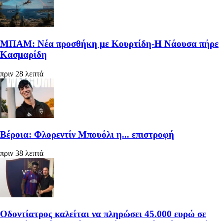
ΜΠΑΜ: Νέα προσθήκη με Κουρτίδη-Η Νάουσα πήρε
Κασμαρίδη
πριν 28 λεπτά
Βέροια: Φλορεντίν Μπουόλι η... επιστροφή
πριν 38 λεπτά
Οδοντίατρος καλείται να πληρώσει 45.000 ευρώ σε