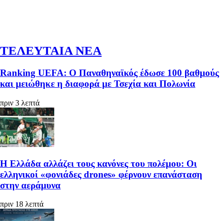
ΤΕΛΕΥΤΑΙΑ ΝΕΑ
Ranking UEFA: Ο Παναθηναϊκός έδωσε 100 βαθμούς
και μειώθηκε η διαφορά με Τσεχία και Πολωνία
πριν 3 λεπτά
Η Ελλάδα αλλάζει τους κανόνες του πολέμου: Οι
ελληνικοί «φονιάδες drones» φέρνουν επανάσταση
στην αεράμυνα
πριν 18 λεπτά