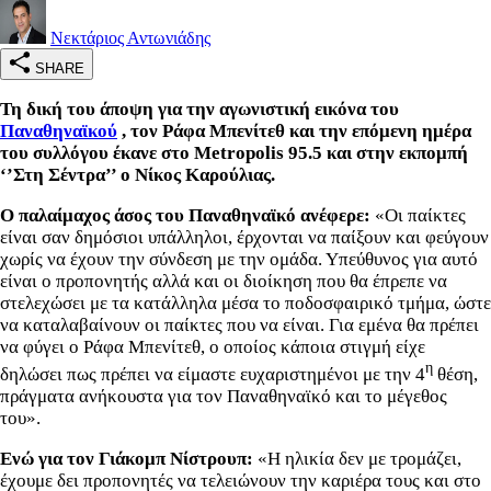
Νεκτάριος Αντωνιάδης
SHARE
Τη δική του άποψη για την αγωνιστική εικόνα του
Παναθηναϊκού
, τον Ράφα Μπενίτεθ και την επόμενη ημέρα
του συλλόγου έκανε στο
Metropolis 95.5 και στην εκπομπή
‘’Στη Σέντρα’’ ο Νίκος Καρούλιας.
Ο παλαίμαχος άσος του Παναθηναϊκό ανέφερε:
«Οι παίκτες
είναι σαν δημόσιοι υπάλληλοι, έρχονται να παίξουν και φεύγουν
χωρίς να έχουν την σύνδεση με την ομάδα. Υπεύθυνος για αυτό
είναι ο προπονητής αλλά και οι διοίκηση που θα έπρεπε να
στελεχώσει με τα κατάλληλα μέσα το ποδοσφαιρικό τμήμα, ώστε
να καταλαβαίνουν οι παίκτες που να είναι. Για εμένα θα πρέπει
να φύγει ο Ράφα Μπενίτεθ, ο οποίος κάποια στιγμή είχε
η
δηλώσει πως πρέπει να είμαστε ευχαριστημένοι με την 4
θέση,
πράγματα ανήκουστα για τον Παναθηναϊκό και το μέγεθος
του».
Ενώ για τον Γιάκομπ Νίστρουπ:
«Η ηλικία δεν με τρομάζει,
έχουμε δει προπονητές να τελειώνουν την καριέρα τους και στο