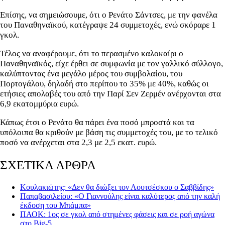
Επίσης, να σημειώσουμε, ότι ο Ρενάτο Σάντσες, με την φανέλα
του Παναθηναϊκού, κατέγραψε 24 συμμετοχές, ενώ σκόραρε 1
γκολ.
Τέλος να αναφέρουμε, ότι το περασμένο καλοκαίρι ο
Παναθηναϊκός, είχε έρθει σε συμφωνία με τον γαλλικό σύλλογο,
καλύπτοντας ένα μεγάλο μέρος του συμβολαίου, του
Πορτογάλου, δηλαδή στο περίπου το 35% με 40%, καθώς οι
ετήσιες απολαβές του από την Παρί Σεν Ζερμέν ανέρχονται στα
6,9 εκατομμύρια ευρώ.
Κάπως έτσι ο Ρενάτο θα πάρει ένα ποσό μπροστά και τα
υπόλοιπα θα κριθούν με βάση τις συμμετοχές του, με το τελικό
ποσό να ανέρχεται στα 2,3 με 2,5 εκατ. ευρώ.
ΣΧΕΤΙΚΑ ΑΡΘΡΑ
Κουλακιώτης: «Δεν θα διώξει τον Λουτσέσκου ο Σαββίδης»
Παπαβασιλείου: «Ο Γιαννούλης είναι καλύτερος από την καλή
έκδοση του Μπάμπα»
ΠΑΟΚ: 1ος σε γκολ από στημένες φάσεις και σε ροή αγώνα
στο Big-5