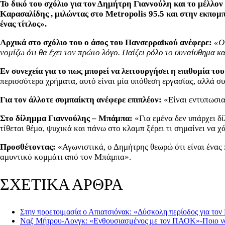
Το δικό του σχόλιο για τον Δημήτρη Γιαννούλη και το μέλλον 
Καρασαλίδης , μιλώντας στο
Metropolis 95.5 και στην εκπομπή
ένας τίτλος».
Αρχικά στο σχόλιο του ο άσος του Πανσερραϊκού ανέφερε:
«Ο 
νομίζω ότι θα έχει τον πρώτο λόγο. Παίζει ρόλο το συναίσθημα κα
Εν συνεχεία για το πως μπορεί να λειτουργήσει η επιθυμία τ
περισσότερα χρήματα, αυτό είναι μία υπόθεση εργασίας, αλλά σ
Για τον άλλοτε συμπαίκτη ανέφερε επιπλέον:
«Είναι εντυπωσια
Στο δίλημμα Γιαννούλης – Μπάμπα:
«Για εμένα δεν υπάρχει δ
τίθεται θέμα, ψυχικά και πάνω στο κλαμπ ξέρει τι σημαίνει να χάν
Προσθέτοντας:
«Αγωνιστικά, ο Δημήτρης θεωρώ ότι είναι ένας 
αμυντικό κομμάτι από τον Μπάμπα».
ΣΧΕΤΙΚΑ ΑΡΘΡΑ
Στην προετοιμασία ο Απιατσιόνακ: «Δύσκολη περίοδος για τον
Ναζ Μήτρου-Λονγκ: «Ενθουσιασμένος με τον ΠΑΟΚ»-Ποιο ν