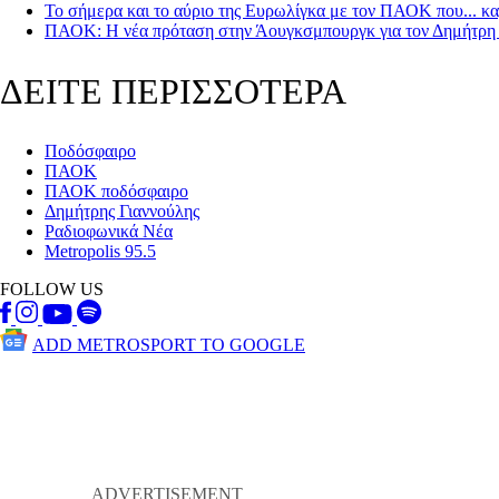
Το σήμερα και το αύριο της Ευρωλίγκα με τον ΠΑΟΚ που... κ
ΠΑΟΚ: Η νέα πρόταση στην Άουγκσμπουργκ για τον Δημήτρη
ΔΕΙΤΕ ΠΕΡΙΣΣΟΤΕΡΑ
Ποδόσφαιρο
ΠΑΟΚ
ΠΑΟΚ ποδόσφαιρο
Δημήτρης Γιαννούλης
Ραδιοφωνικά Νέα
Metropolis 95.5
FOLLOW US
ADD METROSPORT TO GOOGLE