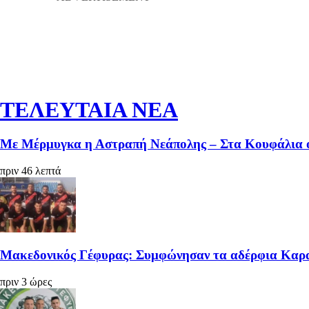
ΤΕΛΕΥΤΑΙΑ ΝΕΑ
Με Μέρμυγκα η Αστραπή Νεάπολης – Στα Κουφάλια
πριν 46 λεπτά
Μακεδονικός Γέφυρας: Συμφώνησαν τα αδέρφια Καρ
πριν 3 ώρες