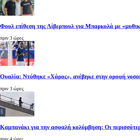
Φουλ επίθεση της Λίβερπουλ για Μπαρκολά με «μυθι
πριν 3 ώρες
Ουαλία: Ντύθηκε «Χάρος», ανέβηκε στην οροφή νοσοκ
πριν 3 ώρες
Καμπανάκι για την ασφαλή κολύμβηση: Οι περισσότερ
πριν 4 ώρες