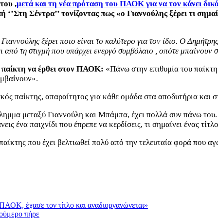
του ,
μετά και τη νέα πρόταση του ΠΑΟΚ για να τον κάνει δικ
 ‘’Στη Σέντρα’’ τονίζοντας πως «ο Γιαννούλης ξέρει τι σημαίνε
Γιαννούλης ξέρει ποιο είναι το καλύτερο για τον ίδιο. Ο Δημήτρ
ι από τη στιγμή που υπάρχει ενεργό συμβόλαιο , οπότε μπαίνουν στ
ου παίκτη να έρθει στον ΠΑΟΚ:
«Πάνω στην επιθυμία του παίκτη 
υμβαίνουν».
κός παίκτης, απαραίτητος για κάθε ομάδα στα αποδυτήρια και σ
ίλημμα μεταξύ Γιαννούλη και Μπάμπα, έχει πολλά συν πάνω του.
εις ένα παιχνίδι που έπρεπε να κερδίσεις, τι σημαίνει ένας τίτλο
παίκτης που έχει βελτιωθεί πολύ από την τελευταία φορά που α
 ΠΑΟΚ, έχασε τον τίτλο και αναδιοργανώνεται»
ούμερο πήρε