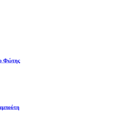
 ο Φώτης
αμπούτη