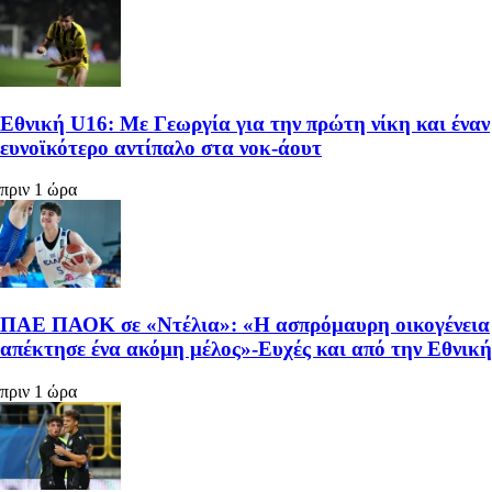
Εθνική U16: Με Γεωργία για την πρώτη νίκη και έναν
ευνοϊκότερο αντίπαλο στα νοκ-άουτ
πριν 1 ώρα
ΠΑΕ ΠΑΟΚ σε «Ντέλια»: «Η ασπρόμαυρη οικογένεια
απέκτησε ένα ακόμη μέλος»-Ευχές και από την Εθνική
πριν 1 ώρα