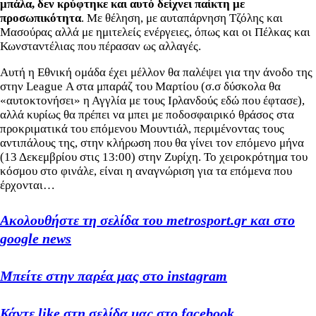
μπάλα, δεν κρύφτηκε και αυτό δείχνει παίκτη με
προσωπικότητα
. Με θέληση, με αυταπάρνηση Τζόλης και
Μασούρας αλλά με ημιτελείς ενέργειες, όπως και οι Πέλκας και
Κωνσταντέλιας που πέρασαν ως αλλαγές.
Αυτή η Εθνική ομάδα έχει μέλλον θα παλέψει για την άνοδο της
στην League Α στα μπαράζ του Μαρτίου (σ.σ δύσκολα θα
«αυτοκτονήσει» η Αγγλία με τους Ιρλανδούς εδώ που έφτασε),
αλλά κυρίως θα πρέπει να μπει με ποδοσφαιρικό θράσος στα
προκριματικά του επόμενου Μουντιάλ, περιμένοντας τους
αντιπάλους της, στην κλήρωση που θα γίνει τον επόμενο μήνα
(13 Δεκεμβρίου στις 13:00) στην Ζυρίχη. Το χειροκρότημα του
κόσμου στο φινάλε, είναι η αναγνώριση για τα επόμενα που
έρχονται…
Ακολουθήστε τη σελίδα του
metrosport
.
gr
και στο
google
news
Μπείτε στην παρέα μας στο
instagram
Κάντε
like
στη σελίδα μας στο
facebook