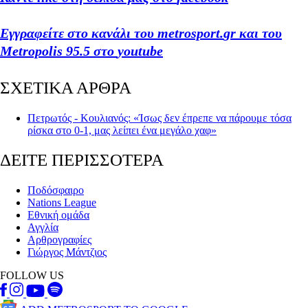
Εγγραφείτε στο κανάλι του
metrosport
.
gr
και του
Metropolis
95.5 στο
youtube
ΣΧΕΤΙΚΑ ΑΡΘΡΑ
Πετρωτός - Κουλιανός: «Ίσως δεν έπρεπε να πάρουμε τόσα
ρίσκα στο 0-1, μας λείπει ένα μεγάλο χαφ»
ΔΕΙΤΕ ΠΕΡΙΣΣΟΤΕΡΑ
Ποδόσφαιρο
Nations League
Εθνική ομάδα
Αγγλία
Αρθρογραφίες
Γιώργος Μάντζιος
FOLLOW US