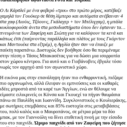
Ο Λι Κάρσλεϊ με ένα φοβερό «τρικ» στο πρώτο μέρος, κατέβαζε
χαμηλά τον Γουόκερ σε θέση λίμπερο και αυτόματα ανέβαιναν 4
στα χαφ (Λιούις, Τζόουνς, Γκάλαχερ + τον Μπέλιγχαμ), η μπάλα
κυκλοφορούσε άνετα στα μεσοδιαστήματα όπου δεν έφταναν τα…
πνευμόνια των Ζαφείρη και Σιώπη για να καλύψουν τα κενά και
κάπως έτσι (παίρνοντας παράλληλα και πλάτος με τους Γκόρντον
και Μαντουέκε στα εξτρέμ), η Αγγλία ήταν σαν να έπαιζε με
παίκτη παραπάνω.
Δυστυχώς δεν βοήθησε όσο θα περιμέναμε
στην πίεση ο Τάσος Μπακασέτας για να δώσει μια ισορροπία
στον χώρου κέντρου. Για αυτό και ο Γιοβάνοβιτς έβγαλε τόσο
νωρίς τον αρχηγό από τον αγωνιστικό χώρο.
Η εικόνα μας στην επανάληψη ήταν πιο ενθαρρυντική, πιέζαμε
πιο οργανωμένα, αλλά έλειψαν οι εμπνεύσεις και οι καθαρές
ιδέες μπροστά από τα καρέ των Άγγλων, ενώ αν θέλουμε να
είμαστε ειλικρινείς οι Κόνσα και Γκουεχί τα πήγαν θαυμάσια
πάνω σε Παυλίδη και Ιωαννίδη. Συγκλονιστικός ο Κουλιεράκης,
με σωτήριες επεμβάσεις και 85% ευστοχία στις μεταβιβάσεις
του, πολύ καλός και ο Μαυροπάνος, σε μέτρια μέρα τα δύο
μπακ, με τον Γιαννούλη να δίνει επιθετική πνοή με την είσοδο
του στο παιχνίδι.
Ώριμο παιχνίδι από τον Ζαφείρη που ζήτησε