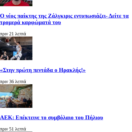
Ο νέος παίκτης της Ζάλγκιρις εντυπωσιάζει- Δείτε τα
τρομερά καρφώματά του
πριν 21 λεπτά
«Στην πρώτη πεντάδα ο Ηρακλής!»
πριν 36 λεπτά
ΑΕΚ: Επέκτεινε το συμβόλαιο του Πήλιου
πριν 51 λεπτά