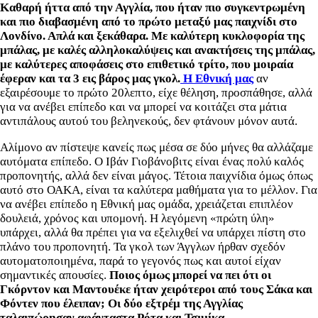
Καθαρή ήττα από την Αγγλία, που ήταν πιο συγκεντρωμένη
και πιο διαβασμένη από το πρώτο μεταξύ μας παιχνίδι στο
Λονδίνο. Απλά και ξεκάθαρα. Με καλύτερη κυκλοφορία της
μπάλας, με καλές αλληλοκαλύψεις και ανακτήσεις της μπάλας,
με καλύτερες αποφάσεις στο επιθετικό τρίτο, που μοιραία
έφεραν και τα 3 εις βάρος μας γκολ.
Η Εθνική μας
αν
εξαιρέσουμε το πρώτο 20λεπτο, είχε θέληση, προσπάθησε, αλλά
για να ανέβει επίπεδο και να μπορεί να κοιτάζει στα μάτια
αντιπάλους αυτού του βεληνεκούς, δεν φτάνουν μόνον αυτά.
Αλίμονο αν πίστεψε κανείς πως μέσα σε δύο μήνες θα αλλάζαμε
αυτόματα επίπεδο. Ο Ιβάν Γιοβάνοβιτς είναι ένας πολύ καλός
προπονητής, αλλά δεν είναι μάγος. Τέτοια παιχνίδια όμως όπως
αυτό στο ΟΑΚΑ, είναι τα καλύτερα μαθήματα για το μέλλον. Για
να ανέβει επίπεδο η Εθνική μας ομάδα, χρειάζεται επιπλέον
δουλειά, χρόνος και υπομονή. Η λεγόμενη «πρώτη ύλη»
υπάρχει, αλλά θα πρέπει για να εξελιχθεί να υπάρχει πίστη στο
πλάνο του προπονητή. Τα γκολ των Άγγλων ήρθαν σχεδόν
αυτοματοποιημένα, παρά το γεγονός πως και αυτοί είχαν
σημαντικές απουσίες.
Ποιος όμως μπορεί να πει ότι οι
Γκόρντον και Μαντουέκε ήταν χειρότεροι από τους Σάκα και
Φόντεν που έλειπαν; Οι δύο εξτρέμ της Αγγλίας
ταλαιπώρησαν αφάνταστα Ρότα και Τσιμίκα.