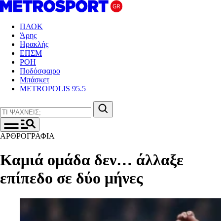
ΠΑΟΚ
Άρης
Ηρακλής
ΕΠΣΜ
ΡΟΗ
Ποδόσφαιρο
Μπάσκετ
METROPOLIS 95.5
ΑΡΘΡΟΓΡΑΦΙΑ
Καμιά ομάδα δεν… άλλαξε
επίπεδο σε δύο μήνες