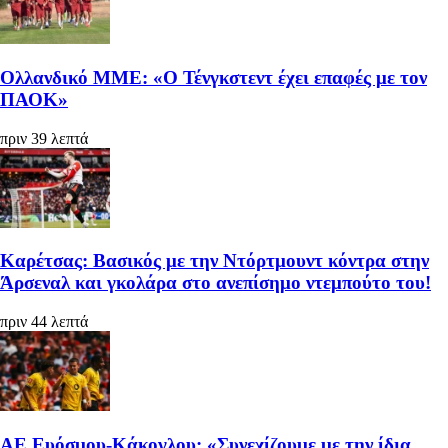
Ολλανδικό ΜΜΕ: «Ο Τένγκστεντ έχει επαφές με τον
ΠΑΟΚ»
πριν 39 λεπτά
Καρέτσας: Βασικός με την Ντόρτμουντ κόντρα στην
Άρσεναλ και γκολάρα στο ανεπίσημο ντεμπούτο του!
πριν 44 λεπτά
ΑΕ Ευόσμου-Κάκογλου: «Συνεχίζουμε με την ίδια