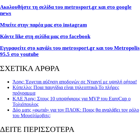
Ακολουθήστε τη σελίδα του metrosport.gr και στο google
news
Μπείτε στην παρέα μας στο instagram
Κάντε like στη σελίδα μας στο facebook
Εγγραφείτε στο κανάλι του metrosport.gr και του Metropolis
95.5 στο youtube
ΣΧΕΤΙΚΑ ΑΡΘΡΑ
Άρης: Έρχεται αύξηση αποδοχών σε Ντιαντί με υψηλή ρήτρα!
Κύπελλο: Ποια παιχνίδια είναι τηλεοπτικά-Το πλήρες
πρόγραμμα
ΚΑΕ Άρης: Στους 10 υποψήφιους για MVP του EuroCup ο
Τολιόπουλος
Δύο ματς «φωτιά» για τον ΠΑΟΚ: Ποιος θα αναλάβει τον ρόλο
του Μουσλίμοβιτς;
ΔΕΙΤΕ ΠΕΡΙΣΣΟΤΕΡΑ