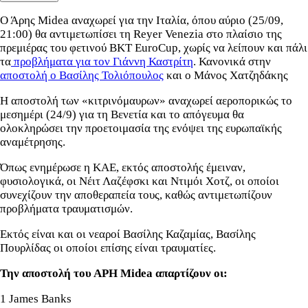
Ο Άρης Μidea αναχωρεί για την Ιταλία, όπου αύριο (25/09,
21:00) θα αντιμετωπίσει τη Reyer Venezia στο πλαίσιο της
πρεμιέρας του φετινού BKT EuroCup, χωρίς να λείπουν και πάλι
τα
προβλήματα για τον Γιάννη Καστρίτη
. Κανονικά στην
αποστολή ο Βασίλης Τολιόπουλος
και ο Μάνος Χατζηδάκης
Η αποστολή των «κιτρινόμαυρων» αναχωρεί αεροπορικώς το
μεσημέρι (24/9) για τη Βενετία και το απόγευμα θα
ολοκληρώσει την προετοιμασία της ενόψει της ευρωπαϊκής
αναμέτρησης.
Όπως ενημέρωσε η ΚΑΕ, εκτός αποστολής έμειναν,
φυσιολογικά, οι Νέιτ Λαζέφσκι και Ντιμόι Χοτζ, οι οποίοι
συνεχίζουν την αποθεραπεία τους, καθώς αντιμετωπίζουν
προβλήματα τραυματισμών.
Εκτός είναι και οι νεαροί Βασίλης Καζαμίας, Βασίλης
Πουρλίδας οι οποίοι επίσης είναι τραυματίες.
Την αποστολή του ΑΡΗ Midea απαρτίζουν οι:
1 James Banks