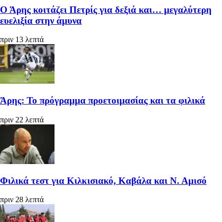
Ο Άρης κοιτάζει Πετρίς για δεξιά και… μεγαλύτερη
ευελιξία στην άμυνα
πριν 13 λεπτά
Άρης: Το πρόγραμμα προετοιμασίας και τα φιλικά
πριν 22 λεπτά
Φιλικά τεστ για Κιλκισιακό, Καβάλα και Ν. Αμισό
πριν 28 λεπτά