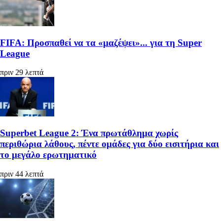
FIFA: Προσπαθεί να τα «μαζέψει»... για τη Super
League
πριν 29 λεπτά
Superbet League 2: Ένα πρωτάθλημα χωρίς
περιθώρια λάθους, πέντε ομάδες για δύο εισιτήρια και
το μεγάλο ερωτηματικό
πριν 44 λεπτά