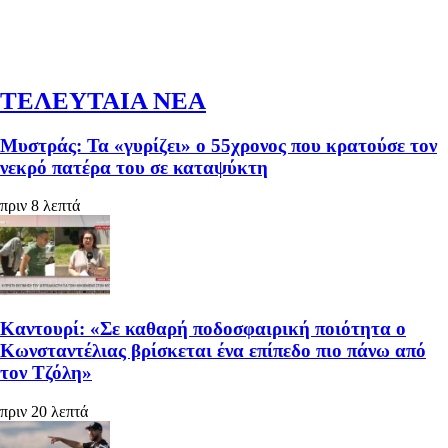
ΤΕΛΕΥΤΑΙΑ ΝΕΑ
Μυστράς: Τα «γυρίζει» ο 55χρονος που κρατούσε τον
νεκρό πατέρα του σε καταψύκτη
πριν 8 λεπτά
Καντουρί: «Σε καθαρή ποδοσφαιρική ποιότητα ο
Κωνσταντέλιας βρίσκεται ένα επίπεδο πιο πάνω από
τον Τζόλη»
πριν 20 λεπτά