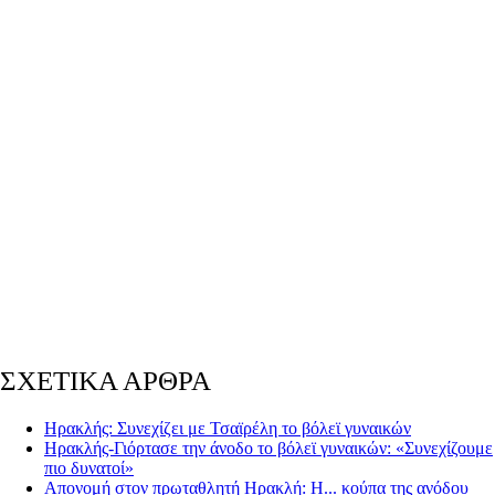
ΣΧΕΤΙΚΑ ΑΡΘΡΑ
Ηρακλής: Συνεχίζει με Τσαϊρέλη το βόλεϊ γυναικών
Ηρακλής-Γιόρτασε την άνοδο το βόλεϊ γυναικών: «Συνεχίζουμε
πιο δυνατοί»
Απονομή στον πρωταθλητή Ηρακλή: Η... κούπα της ανόδου