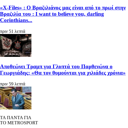
«X-Files» : Ο Βραζιλιάνος μας είναι από το πρωί στην
Βραζιλία του : I want to believe you, darling
Corinthians...
πριν 51 λεπτά
Αποθεώνει Τραμπ για Γλυπτά του Παρθενώνα ο
Γεωργιάδης: «Θα τον θυμούνται για χιλιάδες χρόνια»
πριν 59 λεπτά
ΤΑ ΠΑΝΤΑ ΓΙΑ
ΤΟ METROSPORT