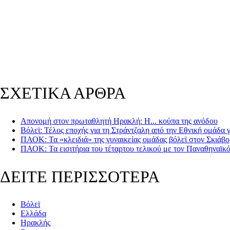
ΣΧΕΤΙΚΑ ΑΡΘΡΑ
Απονομή στον πρωταθλητή Ηρακλή: Η... κούπα της ανόδου
Βόλεϊ: Τέλος εποχής για τη Στράντζαλη από την Εθνική ομάδα 
ΠΑΟΚ: Τα «κλειδιά» της γυναικείας ομάδας βόλεϊ στον Σκιάβο
ΠΑΟΚ: Τα εισιτήρια του τέταρτου τελικού με τον Παναθηναϊκ
ΔΕΙΤΕ ΠΕΡΙΣΣΟΤΕΡΑ
Βόλεϊ
Ελλάδα
Ηρακλής