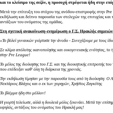
και το κλείσιμο της σεζόν, η προσοχή στρέφεται ήδη στην επό
Μετά την επίτευξη του στόχου της ανόδου-επιστροφής στην Pre 
εκδήλωση και δείπνο παρουσία των στελεχών της επιτυχίας και 
αντάξιων του ονόματος της ομάδας.
Στη σχετική ανακοίνωση-ενημέρωση ο Γ.Σ. Ηρακλής σημειών
«To
βόλεϊ γυναικών γιόρτασε την άνοδο - Συνεχίζουμε με τους ίδι
Σε κλίμα απόλυτης ικανοποίησης και οικογενειακής ενότητας, το 
στην Pre
League
!
Το μέλος της διοίκησης του Γ.Σ. και της διοικητικής επιτροπής το
που επέδειξαν καθ' όλη τη διάρκεια της χρονιάς.
Την εκδήλωση τίμησαν με την παρουσία τους από τη διοίκηση: Ο 
Νεκτάριος Βλάχος και ο εκ των χορηγών, Χρήστος Ζαγκότης
Το βλέμμα ήδη στο μέλλον!
Η γιορτή τελείωσε, αλλά η δουλειά μόλις ξεκινάει. Μετά την επί
υψηλός, αντάξιος του ονόματος του Ηρακλή μας!