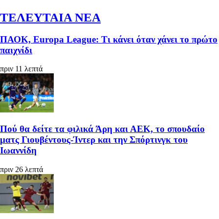
ΤΕΛΕΥΤΑΙΑ ΝΕΑ
ΠΑΟΚ, Europa League: Τι κάνει όταν χάνει το πρώτο
παιχνίδι
πριν 11 λεπτά
Πού θα δείτε τα φιλικά Άρη και ΑΕΚ, το σπουδαίο
ματς Γιουβέντους-Ίντερ και την Σπόρτινγκ του
Ιωαννίδη
πριν 26 λεπτά