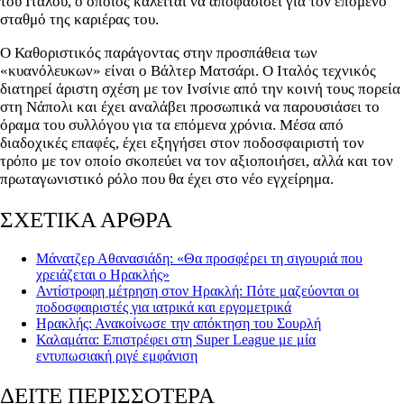
του Ιταλού, ο οποίος καλείται να αποφασίσει για τον επόμενο
σταθμό της καριέρας του.
Ο Καθοριστικός παράγοντας στην προσπάθεια των
«κυανόλευκων» είναι ο Βάλτερ Ματσάρι. Ο Ιταλός τεχνικός
διατηρεί άριστη σχέση με τον Ινσίνιε από την κοινή τους πορεία
στη Νάπολι και έχει αναλάβει προσωπικά να παρουσιάσει το
όραμα του συλλόγου για τα επόμενα χρόνια. Μέσα από
διαδοχικές επαφές, έχει εξηγήσει στον ποδοσφαιριστή τον
τρόπο με τον οποίο σκοπεύει να τον αξιοποιήσει, αλλά και τον
πρωταγωνιστικό ρόλο που θα έχει στο νέο εγχείρημα.
ΣΧΕΤΙΚΑ ΑΡΘΡΑ
Μάνατζερ Αθανασιάδη: «Θα προσφέρει τη σιγουριά που
χρειάζεται ο Ηρακλής»
Αντίστροφη μέτρηση στον Ηρακλή: Πότε μαζεύονται οι
ποδοσφαιριστές για ιατρικά και εργομετρικά
Ηρακλής: Ανακοίνωσε την απόκτηση του Σουρλή
Καλαμάτα: Επιστρέφει στη Super League με μία
εντυπωσιακή ριγέ εμφάνιση
ΔΕΙΤΕ ΠΕΡΙΣΣΟΤΕΡΑ