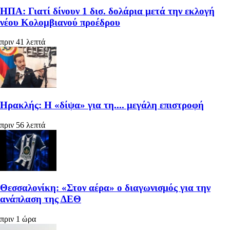
ΗΠΑ: Γιατί δίνουν 1 δισ. δολάρια μετά την εκλογή
νέου Κολομβιανού προέδρου
πριν 41 λεπτά
Ηρακλής: Η «δίψα» για τη.... μεγάλη επιστροφή
πριν 56 λεπτά
Θεσσαλονίκη: «Στον αέρα» ο διαγωνισμός για την
ανάπλαση της ΔΕΘ
πριν 1 ώρα