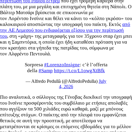
περίπτωση του Ιταλού εξτρέμ
που έχει τρομερή καριέρα στην
πλάτη του, με μια μεγάλη και επιτυχημένη θητεία στη Νάπολι. Ο
Βάλτερ Ματσάρι βρίσκεται σε επικοινωνία με
τον Λορέντσο Ινσίνιε και θέλει να κάνει το «κόλπο γκρόσο» του
καλοκαιριού αποσπώντας την υπογραφή του παίκτη. Εκτός
από
την ΑΕ Λεμεσού που ενδιαφέρεται εξίσου για την περίπτωσή
του
, στη «μάχη» της μεταγραφής για τον 35χρονο σταρ έχει μπει
και η Σαμπντόρια, η οποία έχει ήδη καταθέσει πρόταση για να
τον κρατήσει στα γήπεδα της πατρίδας του, σύμφωνα με
τον Αλφρέντο Πεντουλά.
Sorpresa
#LorenzoInsigne
: c’è l’offerta
della
#Samp
https://t.co/L1owgXtBfk
— Alfredo Pedullà (@AlfredoPedulla)
July
4, 2026
Πιο αναλυτικά, ο σύλλογος της Γένοβας διεκδικεί την υπογραφή
του Ινσίνιε προσφέροντάς του συμβόλαιο με ετήσιες απολαβές
που αγγίζουν τα 500 χιλιάδες ευρώ καθαρά, μαζί με μπόνους
επίτευξης στόχων. Ο παίκτης από την πλευρά του εμφανίζεται
θετικός σε αυτή την προοπτική, με αποτέλεσμα να
μετατρέπονται σε κρίσιμες οι επόμενες εβδομάδες για το μέλλον