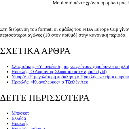
Μετά από πέντε χρόνια, η ομάδα μας 
Στη διεύρυνση του format, οι ομάδες του FIBA Europe Cup γίν
περισσότεροι αγώνες (10 στον αριθμό) στην κανονική περίοδο.
ΣΧΕΤΙΚΑ ΑΡΘΡΑ
Σλαφτσάκης: «Υποχρέωση μας να φεύγουν χαρούμενοι οι φίλαθ
Ηρακλής: Ο Διαμαντής Σλαφτσάκης εν δράσει (vid)
Ντιαρά: «Η μεγαλύτερη πρόκληση ο Ηρακλής, να είμαι ο προπ
Ηρακλής: «Κυανόλευκος» ο Τζεϊλέν Λεκ
ΔΕΙΤΕ ΠΕΡΙΣΣΟΤΕΡΑ
Μπάσκετ
Ελλάδα
Ηρακλής
Ηρακλής μπάσκετ