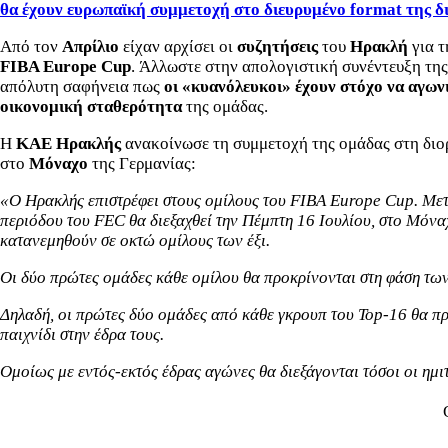
θα έχουν ευρωπαϊκή συμμετοχή στο διευρυμένο format της δ
Από τον
Απρίλιο
είχαν αρχίσει οι
συζητήσεις
του
Ηρακλή
για 
FIBA Europe Cup
. Άλλωστε στην απολογιστική συνέντευξη της
απόλυτη σαφήνεια πως
οι «κυανόλευκοι» έχουν στόχο να αγων
οικονομική σταθερότητα
της ομάδας.
Η
ΚΑΕ Ηρακλής
ανακοίνωσε τη συμμετοχή της ομάδας στη διο
στο
Μόναχο
της Γερμανίας:
«Ο Ηρακλής επιστρέφει στους ομίλους του FIBA Europe Cup. Μετά
περιόδου του FEC θα διεξαχθεί την Πέμπτη 16 Ιουλίου, στο Μόνα
κατανεμηθούν σε οκτώ ομίλους των έξι.
Οι δύο πρώτες ομάδες κάθε ομίλου θα προκρίνονται στη φάση των 
Δηλαδή, οι πρώτες δύο ομάδες από κάθε γκρουπ του Top-16 θα προ
παιχνίδι στην έδρα τους.
Ομοίως με εντός-εκτός έδρας αγώνες θα διεξάγονται τόσοι οι ημιτε