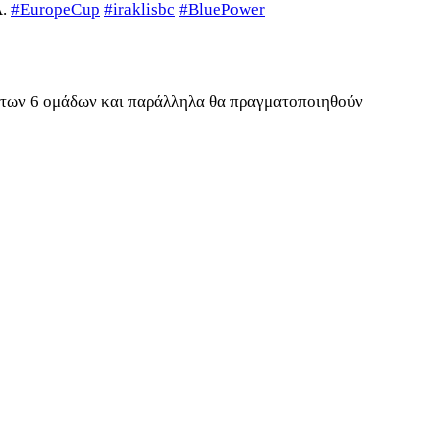
A.
#EuropeCup
#iraklisbc
#BluePower
οι των 6 ομάδων και παράλληλα θα πραγματοποιηθούν