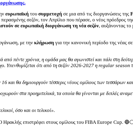
ιοργάνωσης.
την
ευρωπαϊκή
του
συμμετοχή
σε μια από τις διοργανώσεις της
 περασμένης σεζόν, τον Απρίλιο που πέρασε, ο νέος πρόεδρος 
ιστούν σε ευρωπαϊκή διοργάνωση τη νέα σεζόν
, αυξάνοντας το
ργάνωση, με την
κλήρωση
για την κανονική περίοδο της νέας σ
 από πέντε χρόνια, η ομάδα μας θα αγωνιστεί και πάλι στη δεύτε
χο. Υπενθυμίζεται ότι από τη σεζόν 2026-2027 η regular season 
16 και θα δημιουργούν τέσσερις νέους ομίλους των τεσσάρων και α
χωρούν στα προημιτελικά, τα οποία θα γίνονται με διπλές αναμετ
λικοί, όσο και οι τελικοί».
Ο Ηρακλής επιστρέφει στους ομίλους του FIBA Europe Cup. 🔵⚪