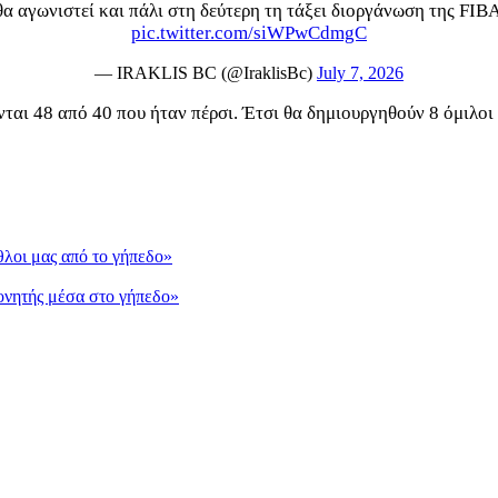
θα αγωνιστεί και πάλι στη δεύτερη τη τάξει διοργάνωση της FIB
pic.twitter.com/siWPwCdmgC
— IRAKLIS BC (@IraklisBc)
July 7, 2026
ονται 48 από 40 που ήταν πέρσι. Έτσι θα δημιουργηθούν 8 όμιλ
λοι μας από το γήπεδο»
ονητής μέσα στο γήπεδο»