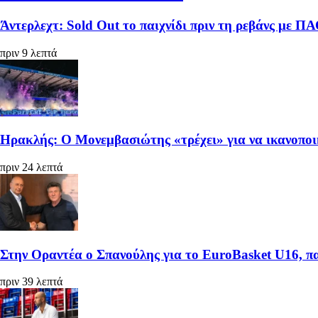
Άντερλεχτ: Sold Out το παιχνίδι πριν τη ρεβάνς με Π
πριν 9 λεπτά
Ηρακλής: Ο Μονεμβασιώτης «τρέχει» για να ικανοπο
πριν 24 λεπτά
Στην Οραντέα ο Σπανούλης για το EuroBasket U16, π
πριν 39 λεπτά