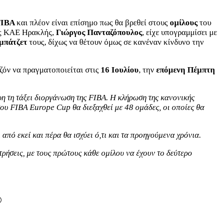
FIBA
και πλέον είναι επίσημο πως θα βρεθεί στους
ομίλους
του
της ΚΑΕ Ηρακλής,
Γιώργος Πανταζόπουλος
, είχε υπογραμμίσει με
μπάτζετ
τους, δίχως να θέτουν όμως σε κανέναν κίνδυνο την
εζόν να πραγματοποιείται στις
16 Ιουλίου
, την
επόμενη
Πέμπτη
ρη τη τάξει διοργάνωση της FIBA. Η κλήρωση της κανονικής
του FIBA Europe Cup θα διεξαχθεί με 48 ομάδες, οι οποίες θα
πό εκεί και πέρα θα ισχύει ό,τι και τα προηγούμενα χρόνια.
ρήσεις, με τους πρώτους κάθε ομίλου να έχουν το δεύτερο
️