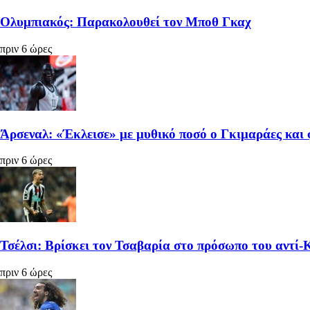
Ολυμπιακός: Παρακολουθεί τον Μποθ Γκαχ
πριν 6 ώρες
Άρσεναλ: «Έκλεισε» με μυθικό ποσό ο Γκιμαράες και 
πριν 6 ώρες
Τσέλσι: Βρίσκει τον Τσαβαρία στο πρόσωπο του αντί
πριν 6 ώρες