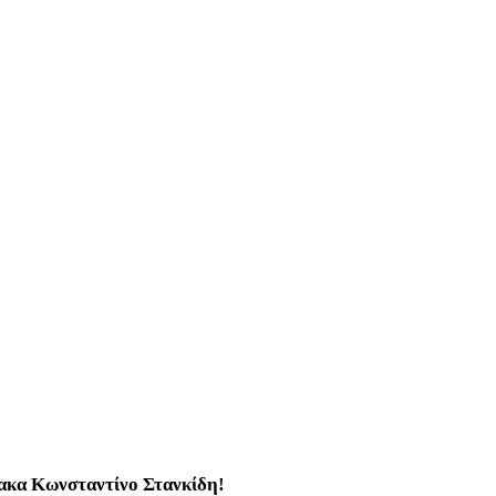
λακα Κωνσταντίνο Στανκίδη!