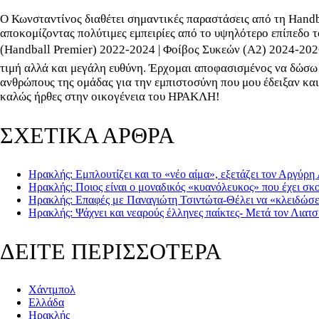
Ο Κωνσταντίνος διαθέτει σημαντικές παραστάσεις από τη Handba
αποκομίζοντας πολύτιμες εμπειρίες από το υψηλότερο επίπεδο 
(Handball Premier) 2022-2024 | Φοίβος Συκεών (Α2) 2024-2026
τιμή αλλά και μεγάλη ευθύνη. Έρχομαι αποφασισμένος να δώσω τ
ανθρώπους της ομάδας για την εμπιστοσύνη που μου έδειξαν και
καλώς ήρθες στην οικογένεια του ΗΡΑΚΛΗ!
ΣΧΕΤΙΚΑ ΑΡΘΡΑ
Ηρακλής: Εμπλουτίζει και το «νέο αίμα», εξετάζει τον Αργύρη
Ηρακλής: Ποιος είναι ο μοναδικός «κυανόλευκος» που έχει σκ
Ηρακλής: Επαφές με Παναγιώτη Τσιντώτα-Θέλει να «κλειδώσει
Ηρακλής: Ψάχνει και νεαρούς έλληνες παίκτες- Μετά τον Λιατ
ΔΕΙΤΕ ΠΕΡΙΣΣΟΤΕΡΑ
Χάντμπολ
Ελλάδα
Ηρακλής