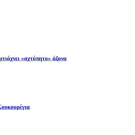
φτιάχνει «αχτύπητο» άξονα
-Κουκουρέγια