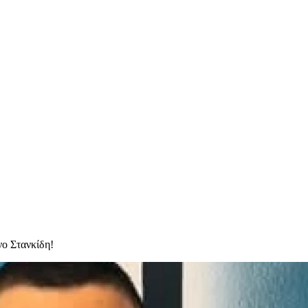
νο Στανκίδη!