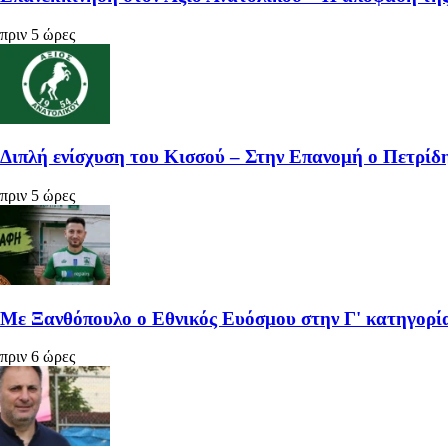
πριν 5 ώρες
Διπλή ενίσχυση του Κισσού – Στην Επανομή ο Πετρίδη
πριν 5 ώρες
Με Ξανθόπουλο ο Εθνικός Ευόσμου στην Γ' κατηγορί
πριν 6 ώρες