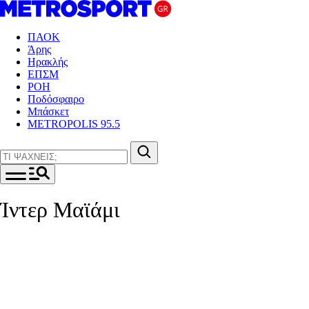
ΠΑΟΚ
Άρης
Ηρακλής
ΕΠΣΜ
ΡΟΗ
Ποδόσφαιρο
Μπάσκετ
METROPOLIS 95.5
Ίντερ Μαϊάμι