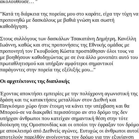
ακολουθούσε… "
"Κατά τη διάρκεια της πορείας μου στο καράτε, είχα την τύχη να
προπονηθώ με δασκάλους με βαθιά γνώση και σωστή
καθοδήγηση.
Στους συλλόγους των δασκάλων Τσακατάνη Δημήτρη, Κανέλλη
Ιωάννη, καθώς και στις προπονήσεις της Εθνικής ομάδας με
προπονητή τον Γκουβούση Κώστα προσπάθησαν όλοι τους να
με βοηθήσουν καθοδηγώντας με σε ένα άλλο μονοπάτι αυτό του
πρωταθλητισμού και υπήρξαν αμφότεροι σημαντικοί
παράγοντες στην πορεία της εξέλιξής μου..."
Οι αρχιτέκτονες της διαπλοκής
Έχοντας αποκτήσει εμπειρίες με την πολύχρονη αγωνιστική της
δράση και τις κατακτήσεις μεταλλίων στον Διεθνή και
Παγκόσμιο χώρο ήταν έτοιμη να κάνει την υπέρβαση και θα
Μπορού-σε να διακριθεί περισσότερο αν στο δρόμο της δεν
υπήρχαν άνθρωποι που κατείχαν σημαντική θέση στην τότε
διοίκηση της Ομοσπονδίας και οι οποίοι την έφραξαν τον δρόμο
με αποκλεισμό από Διεθνείς αγώνες. Ευτυχώς οι άνθρωποι αυτοί
αποτελούν παρελθόν ανοίγοντας τον δρόμο για την εξυγίανση