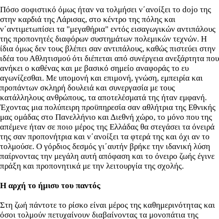
Πόσο σοφιστικό όμως ήταν να τολμήσει ν΄ανοίξει το dojo της
στην καρδιά της Λάρισας, στο κέντρο της πόλης και
ν΄αντιμετωπίσει τα "μεγαθήρια" εντός εισαγωγικών αντιπάλους
της προπονητές διαφόρων συστημάτων πολεμικών τεχνών. Η
ίδια όμως δεν τους βλέπει σαν αντιπάλους, καθώς πιστεύει στην
ιδέα του Αθλητισμού ότι διέπεται από συνέργεια ανεξάρτητα που
ανήκει ο καθένας και με βασικό σημείο αναφοράς το ευ
αγωνίζεσθαι. Με υπομονή και επιμονή, γνώση, εμπειρία και
προπάντων σκληρή δουλειά και συνεργασία με τους
κατάλληλους ανθρώπους, τα αποτελέσματά της ήταν εμφανή.
Έχοντας μια πολύπειρη προϋπηρεσία σαν αθλήτρια της Εθνικής
μας ομάδας στο Πανελλήνιο και Διεθνή χώρο, το μόνο που της
απέμενε ήταν σε ποιο μέρος της Ελλάδας θα στεγάσει τα όνειρά
της σαν προπονήτρια και ν΄ανοίξει τα φτερά της και όχι αν το
τολμούσε. Ο γόρδιος δεσμός γι΄αυτήν βρήκε την ιδανική λύση
παίρνοντας την μεγάλη αυτή απόφαση και το όνειρο ζωής έγινε
πράξη και προπονητικά με την λειτουργία της σχολής.
Η αρχή το ήμισυ του παντός
Στη ζωή πάντοτε το ρίσκο είναι μέρος της καθημερινότητας και
όσοι τολμούν πετυχαίνουν διαβαίνοντας τα μονοπάτια της