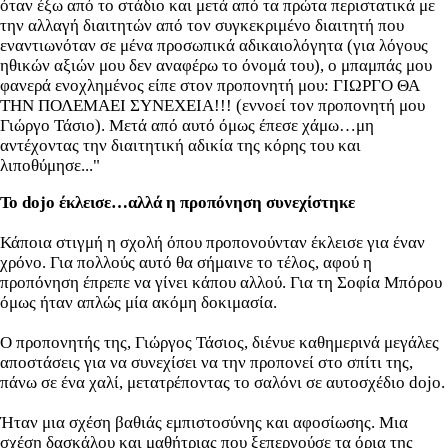
όταν έξω από το στάδιο και μετά από τα πρώτα περιστατικά με
την αλλαγή διαιτητών από τον συγκεκριμένο διαιτητή που
εναντιωνόταν σε μένα προσωπικά αδικαιολόγητα (για λόγους
ηθικών αξιών μου δεν αναφέρω το όνομά του), ο μπαμπάς μου
φανερά ενοχλημένος είπε στον προπονητή μου: ΓΙΩΡΓΟ ΘΑ
ΤΗΝ ΠΟΛΕΜΑΕΙ ΣΥΝΕΧΕΙΑ!!! (εννοεί τον προπονητή μου
Γιώργο Τάσιο). Μετά από αυτό όμως έπεσε χάμω…μη
αντέχοντας την διαιτητική αδικία της κόρης του και
λιποθύμησε..."
Το dojo έκλεισε…αλλά η προπόνηση συνεχίστηκε
Κάποια στιγμή η σχολή όπου προπονούνταν έκλεισε για έναν
χρόνο. Για πολλούς αυτό θα σήμαινε το τέλος, αφού η
προπόνηση έπρεπε να γίνει κάπου αλλού. Για τη Σοφία Μπόρου
όμως ήταν απλώς μία ακόμη δοκιμασία.
Ο προπονητής της, Γιώργος Τάσιος, διένυε καθημερινά μεγάλες
αποστάσεις για να συνεχίσει να την προπονεί στο σπίτι της,
πάνω σε ένα χαλί, μετατρέποντας το σαλόνι σε αυτοσχέδιο dojo.
Ήταν μια σχέση βαθιάς εμπιστοσύνης και αφοσίωσης. Μια
σχέση δασκάλου και μαθήτριας που ξεπερνούσε τα όρια της