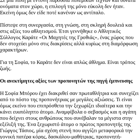
Σε μια πόλη με έντονη παρουσία πολεμικών τεχνών και δυνατά
ονόματα στον χώρο, η επιλογή της μόνο εύκολη δεν ήταν.
Εκείνη όμως δεν είδε ποτέ κανέναν ως αντίπαλο.
Πίστεψε στη συνεργασία, στη γνώση, στη σκληρή δουλειά και
στις αξίες του αθλητισμού. Έτσι γεννήθηκε ο Αθλητικός
Σύλλογος Καράτε «Οι Μαχητές της Γροθιάς», ένας χώρος που
δεν στοχεύει μόνο στις διακρίσεις αλλά κυρίως στη διαμόρφωση
χαρακτήρων.
Για τη Σοφία, το Καράτε δεν είναι απλώς άθλημα. Είναι τρόπος
ζωής.
Οι ανεκτίμητες αξίες των προπονητών της πηγή έμπνευσης
Η Σοφία Μπόρου έχει διακριθεί σαν πρωταθλήτρια και συνεχίζει
από το πόστο της προπονήτριας με μεγάλες αξιώσεις. Τι είναι
όμως εκείνο που επιπρόσθετα την ξεχωρίζει ιδιαίτερα και την
κάνει ευυπόληπτο άτομο. Αναμφίβολα ο σεβασμός και η αγάπη
που δείχνει στους ανθρώπους που συνέβαλαν τα μέγιστα στην
εξέλιξή της. Ένα ξεχωριστό άτομο ο πρώτος προπονητής της
Γιώργος Τάσιος, μία σχέση στενή που αγγίζει μεταφορικά την
γονική πατέρα κόρης, δασκάλου-μαθήτριας, προπονητή-