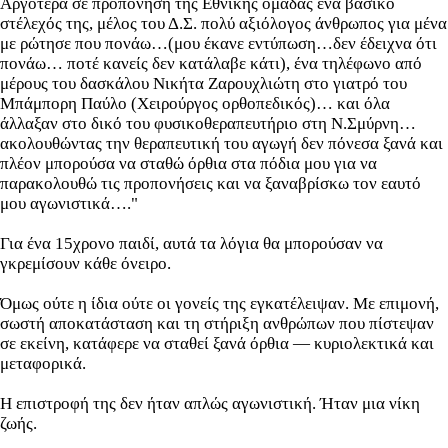
Αργότερα σε προπόνηση της Εθνικής ομάδας ένα βασικό
στέλεχός της, μέλος του Δ.Σ. πολύ αξιόλογος άνθρωπος για μένα
με ρώτησε που πονάω…(μου έκανε εντύπωση…δεν έδειχνα ότι
πονάω… ποτέ κανείς δεν κατάλαβε κάτι), ένα τηλέφωνο από
μέρους του δασκάλου Νικήτα Ζαρουχλιώτη στο γιατρό του
Μπάμπορη Παύλο (Χειρούργος ορθοπεδικός)… και όλα
άλλαξαν στο δικό του φυσικοθεραπευτήριο στη Ν.Σμύρνη…
ακολουθώντας την θεραπευτική του αγωγή δεν πόνεσα ξανά και
πλέον μπορούσα να σταθώ όρθια στα πόδια μου για να
παρακολουθώ τις προπονήσεις και να ξαναβρίσκω τον εαυτό
μου αγωνιστικά…."
Για ένα 15χρονο παιδί, αυτά τα λόγια θα μπορούσαν να
γκρεμίσουν κάθε όνειρο.
Όμως ούτε η ίδια ούτε οι γονείς της εγκατέλειψαν. Με επιμονή,
σωστή αποκατάσταση και τη στήριξη ανθρώπων που πίστεψαν
σε εκείνη, κατάφερε να σταθεί ξανά όρθια — κυριολεκτικά και
μεταφορικά.
Η επιστροφή της δεν ήταν απλώς αγωνιστική. Ήταν μια νίκη
ζωής.