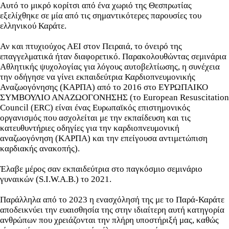
Αυτό το μικρό κορίτσι από ένα χωριό της Θεσπρωτίας
εξελίχθηκε σε μία από τις σημαντικότερες παρουσίες του
ελληνικού Καράτε.
Αν και πτυχιούχος ΑΕΙ στον Πειραιά, το όνειρό της
επαγγελματικά ήταν διαφορετικό. Παρακολουθώντας σεμινάρια
Αθλητικής ψυχολογίας για λόγους αυτοβελτίωσης, η συνέχεια
την οδήγησε να γίνει εκπαιδεύτρια Καρδιοπνευμονικής
Αναζωογόνησης (ΚΑΡΠΑ) από το 2016 στο ΕΥΡΩΠΑΙΚΟ
ΣΥΜΒΟΥΛΙΟ ΑΝΑΖΩΟΓΟΝΗΣΗΣ (το European Resuscitation
Council (ERC) είναι ένας Ευρωπαϊκός επιστημονικός
οργανισμός που ασχολείται με την εκπαίδευση και τις
κατευθυντήριες οδηγίες για την καρδιοπνευμονική
αναζωογόνηση (ΚΑΡΠΑ) και την επείγουσα αντιμετώπιση
καρδιακής ανακοπής).
Έλαβε μέρος σαν εκπαιδεύτρια στο παγκόσμιο σεμινάριο
γυναικών (S.I.W.A.B.) το 2021.
Παράλληλα από το 2023 η ενασχόλησή της με το Παρά-Καράτε
αποδεικνύει την ευαισθησία της στην ιδιαίτερη αυτή κατηγορία
ανθρώπων που χρειάζονται την πλήρη υποστήριξή μας, καθώς