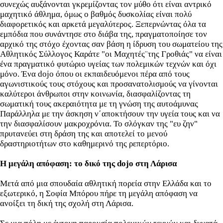
συνεχώς αυξάνονται γκρεμίζοντας τον μύθο ότι είναι αντρικό
μαχητικό άθλημα, όμως ο βαθμός δυσκολίας είναι πολύ
διαφορετικός και αρκετά μεγαλύτερος. Ξεπερνώντας όλα τα
εμπόδια που συνάντησε στο διάβα της, πραγματοποίησε τον
αρχικό της στόχο έχοντας σαν βάση η ίδρυση του σωματείου της
Αθλητικός Σύλλογος Καράτε "οι Μαχητές¨της Γροθιάς" να είναι
ένα πραγματικό φυτώριο υγείας των πολεμικών τεχνών και όχι
μόνο. Ένα dojo όπου οι εκπαιδευόμενοι πέρα από τους
αγωνιστικούς τους στόχους και προσανατολισμούς να γίνονται
καλύτεροι άνθρωποι στην κοινωνία, διασφαλίζοντας τη
σωματική τους ακεραιότητα με τη γνώση της αυτοάμυνας
Παράλληλα με την άσκηση ν΄αποκτήσουν την υγεία τους και να
την διασφαλίσουν μακροχρόνια. Το σλόγκαν της "ευ ζην"
πρυτανεύει στη δράση της και αποτελεί το μενού
δραστηριοτήτων στο καθημερινό της ρεπερτόριο.
Η μεγάλη απόφαση: το δικό της dojo στη Λάρισα
Μετά από μια σπουδαία αθλητική πορεία στην Ελλάδα και το
εξωτερικό, η Σοφία Μπόρου πήρε τη μεγάλη απόφαση να
ανοίξει τη δική της σχολή στη Λάρισα.