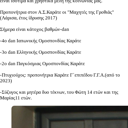
είναι ισότιμα και χρηστικά μέλη της κοινωνίας μας.
Προπονήτρια στον Α.Σ.Καράτε οι "Μαχητές της Γροθιάς"
(Λάρισα, έτος ίδρυσης 2017)
Σήμερα είναι κάτοχος βαθμών-dan
-4o dan Ιαπωνικής Ομοσπονδίας Καράτε
-3o dan Ελληνικής Ομοσπονδίας Καράτε
-2o dan Παγκόσμιας Ομοσπονδίας Καράτε
-Πτυχιούχος: προπονήτρια Καράτε Γ΄επιπέδου Γ.Γ.Α.(από το
2023)
-Σύζυγος και μητέρα δυο τέκνων, του Φώτη 14 ετών και της
Μαρίας11 ετών.