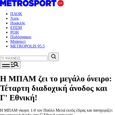
ΠΑΟΚ
Άρης
Ηρακλής
ΕΠΣΜ
ΡΟΗ
Ποδόσφαιρο
Μπάσκετ
METROPOLIS 95.5
Η ΜΠΑΜ ζει το μεγάλο όνειρο:
Τέταρτη διαδοχική άνοδος και
Γ' Εθνική!
Η ΜΠΑΜ νίκησε 1-0 τον Παύλο Μελά εκτός έδρας και πανηγυρίζει
την ιστορική άνοδο στη Γ' Εθνική κατηγορία