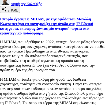
Δημήτρης Καλαϊτζής
SHARE
Ιστορία έγραψε η ΜΠΑΜ, με την ομάδα του Μανώλη
Κωνσταντάρα να πανηγυρίζει την άνοδο στη Γ’ Εθνική
κατηγορία, επισφραγίζοντας μία ονειρική πορεία στο
ερασιτεχνικό ποδόσφαιρο.
Η ΜΠΑΜ, που ιδρύθηκε το 2022, πέτυχε μέσα σε μόλις τέσσερα
χρόνια τέσσερις συνεχόμενες ανόδους, καταφέρνοντας να βρεθεί
από τα τοπικά Πρωταθλήματα στις εθνικές κατηγορίες.
Πρόκειται για μία σπάνια ποδοσφαιρική επιτυχία, που
επιβεβαιώνει τη σταθερή αγωνιστική πρόοδο και τη
συστηματική δουλειά που έχει γίνει στον σύλλογο από την
πρώτη ημέρα της δημιουργίας του.
Η ΜΠΑΜ απέδειξε για ακόμη μία φορά πως διαθέτει
χαρακτήρα, ποιότητα και νοοτροπία νικητή. Παρά την απειρία
των περισσότερων ποδοσφαιριστών σε τόσο κρίσιμα παιχνίδια,
η ομάδα στάθηκε όρθια στο γήπεδο της Σταυρούπολης και πήρε
ένα τεράστιο διπλό που της χάρισε το πολυπόθητο εισιτήριο για
τη Γ’ Εθνική. Το ιστορικό τέρμα της ΜΠΑΜ σημείωσε στις