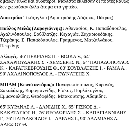
ομάδων αλλά και ουδέτεροι. Μάλιστα έκλεισαν οι πόρτες καθώς
δεν χωρούσαν άλλα άτομα στο γήπεδο.
Διαιτησία:
Τικόζογλου (Δημητριάδης Λάζαρος, Πάτρας)
Παύλος Μελάς (Ζαρογιάννης):
Αθανασίου, Κ. Παπαδόπουλος,
Αχαλινόπουλος, Σούβλατζης, Κεχαγιάς, Ζαχαριουδάκης,
Τζεράκης, Σ. Παπαδόπουλος, Γραμμένος, Ματζαλλάκου,
Πεκρίδης.
Αλλαγές: 46' ΠΕΚΡΙΔΗΣ Π. - BOJKA V., 64'
ΖΑΧΑΡΙΟΥΔΑΚΗΣ Σ. - ΔΕΜΣΕΡΗΣ Ν., 64' ΠΑΠΑΔΟΠΟΥΛΟΣ
Κ. - ΚΑΡΑΓΚΕΒΡΟΥΔΗΣ Θ., 83' ΣΟΥΒΛΑΤΖΗΣ Ι. - ΡΑΜΑ Α.,
90' ΑΧΑΛΙΝΟΠΟΥΛΟΣ Λ. - ΓΛΥΝΑΤΣΗΣ Χ.
ΜΠΑΜ (Κωνσταντάρας):
Παναγιωτόπουλος, Κυρανάς,
Σακαλάκης, Καραγιαννίδης, Ρίσκος, Παρλάκογλου,
Εμμανουλίδης, Θεοδωρίδης, Μπακούτσης, Αδαμίδης.
65' ΚΥΡΑΝΑΣ Α. - ΔΑΝΙΔΗΣ Χ., 65' ΡΙΣΚΟΣ Δ. -
ΚΑΚΑΤΑΣΙΟΣ Η., 76' ΘΕΟΔΩΡΙΔΗΣ Σ. - ΚΑΠΑΓΙΑΝΝΙΔΗΣ
Γ., 76' ΠΑΡΛΑΚΟΓΛΟΥ Ι. - ΔΑΡΑΗΣ Ι., 90' ΑΔΑΜΙΔΗΣ Α. -
ΑΛΕΞΙΟΥ Θ.