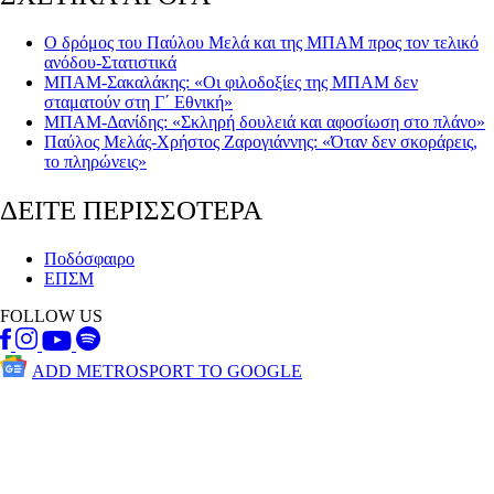
Ο δρόμος του Παύλου Μελά και της ΜΠΑΜ προς τον τελικό
ανόδου-Στατιστικά
ΜΠΑΜ-Σακαλάκης: «Οι φιλοδοξίες της ΜΠΑΜ δεν
σταματούν στη Γ΄ Εθνική»
ΜΠΑΜ-Δανίδης: «Σκληρή δουλειά και αφοσίωση στο πλάνο»
Παύλος Μελάς-Χρήστος Ζαρογιάννης: «Όταν δεν σκοράρεις,
το πληρώνεις»
ΔΕΙΤΕ ΠΕΡΙΣΣΟΤΕΡΑ
Ποδόσφαιρο
ΕΠΣΜ
FOLLOW US
ADD METROSPORT TO GOOGLE