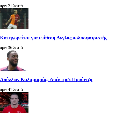
πριν 21 λεπτά
Κατηγορείται για επίθεση Άγγλος ποδοσφαιριστής
πριν 36 λεπτά
Απόλλων Καλαμαριάς: Απέκτησε Προύντζο
πριν 41 λεπτά