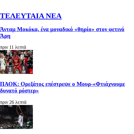
ΤΕΛΕΥΤΑΙΑ ΝΕΑ
Άνταμ Μοκόκα, ένα μοναδικό «θηρίο» στον φετινό
Άρη
πριν 11 λεπτά
ΠΑΟΚ: Ορεξάτος επέστρεψε ο Μουρ-«Φτιάχνουμε
δυνατό ρόστερ»
πριν 26 λεπτά