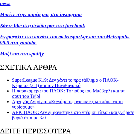
news
Μπείτε στην παρέα μας στο instagram
Κάντε like στη σελίδα μας στο facebook
Εγγραφείτε στο κανάλι του metrosport.gr και του Metropolis
95.5 στο youtube
Μαζί και στο spotify
ΣΧΕΤΙΚΑ ΑΡΘΡΑ
SuperLeague Κ19: Δεν χάνει το πρωτάθλημα ο ΠΑΟΚ-
Κέρδισε (2-1) και τον Παναθηναϊκό
Η παρακάμερα του ΠΑΟΚ: Το πάθος του Μπέβερλι και τα
σουτ του Ταϊρί
Αρχηγός Αντρίγια: «Ξεχνάμε τις αναποδιές και πάμε να το
γυρίσουμε»
ΑΕΚ-ΠΑΟΚ: Δεν εμφανίστηκε στο ντέρμπι τίτλου και γνώρισε
βαριά ήττα με 3-0
ΔΕΙΤΕ ΠΕΡΙΣΣΟΤΕΡΑ