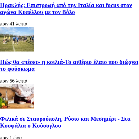
Ηρακλής: Επιστροφή από την Ιταλία και focus στον
αγώνα Κυπέλλου με τον Βόλο
πριν 41 λεπτά
Πώς θα «πέσει» η κοιλιά-Το αιθέριο έλαιο που διώχνει
το φούσκωμα
πριν 56 λεπτά
Φιλικά σε Σταυρούπολη, Ρύσιο και Μεσημέρι - Στα
Κουφάλια ο Κούσογλου
πριν 1 ώρα