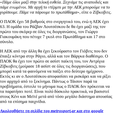
«
Πάμε όλοι μαζί στην τελική ευθεία. Ξεχνάμε τις αναποδιές και
πάμε ενωμένοι. Με αρχή το ντέρμπι με την ΑΕΚ μπορούμε να το
γυρίσουμε. Πάμε να πάρουμε το πρωτάθλημα
», είπε ο Ζίβκοβιτς.
Ο ΠΑΟΚ έχει 58 βαθμούς στο ενεργητικό του, ενώ η ΑΕΚ έχει
63. Η ομάδα του Ράζβαν Λουτσέσκου δε θα έχει μαζί της τον
πρώτο του σκόρερ σε όλες τις διοργανώσεις, τον Γιώργο
Γιακουμάκη που πέτυχε 7 γκολ στο Πρωτάθλημα και 17 στο
σύνολο.
Η ΑΕΚ από την άλλη θα έχει ξεκούραστο τον Γιόβιτς που δεν
έπαιξε κόντρα στην Ράγιο, αλλά και τον Βάργκα διαθέσιμο. Ο
ΠΑΟΚ θα έχει τον πρώτο σε ασίστ παίκτη του, τον Αντρίγια
Ζίβκοβιτς (μοίρασε 18 ασίστ σε όλες τις διοργανώσεις), που
μπορεί κατά τα φαινόμενα να παίξει στο δεύτερο ημίχρονο.
Εκτός κι αν ο Λουτσέσκου αποφασίσει να ρισκάρει και να ρίξει
τον αρχηγό από το ξεκίνημα. Πάντως ο Τάισον παρά τα
προβλήματα, έστειλε το μήνυμα πως ο ΠΑΟΚ δεν πρόκειται να
τα παρατήσει ποτέ. Είναι πολύ δύσκολο πρακτικά, να βασιστεί
στους Κένι και Μεϊτέ μετά από τόσο μεγάλο διάστημα απουσίας
από τα επίσημα παιχνίδια.
Ακολουθήστε τη σελίδα του metrosport.gr και στο google