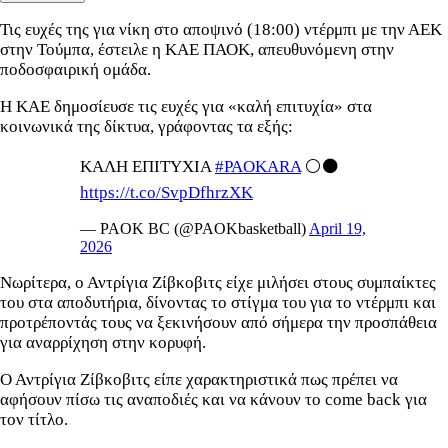
Τις ευχές της για νίκη στο αποψινό (18:00) ντέρμπι με την ΑΕΚ
στην Τούμπα, έστειλε η ΚΑΕ ΠΑΟΚ, απευθυνόμενη στην
ποδοσφαιρική ομάδα.
Η ΚΑΕ δημοσίευσε τις ευχές για «καλή επιτυχία» στα
κοινωνικά της δίκτυα, γράφοντας τα εξής:
ΚΑΛΗ ΕΠΙΤΥΧΙΑ
#PAOKARA
⚪️⚫️
https://t.co/SvpDfhrzXK
— PAOK BC (@PAOKbasketball)
April 19,
2026
Νωρίτερα, ο Αντρίγια Ζίβκοβιτς είχε μιλήσει στους συμπαίκτες
του στα αποδυτήρια, δίνοντας το στίγμα του για το ντέρμπι και
προτρέποντάς τους να ξεκινήσουν από σήμερα την προσπάθεια
για αναρρίχηση στην κορυφή.
Ο Αντρίγια Ζίβκοβιτς είπε χαρακτηριστικά πως πρέπει να
αφήσουν πίσω τις αναποδιές και να κάνουν το come back για
τον τίτλο.