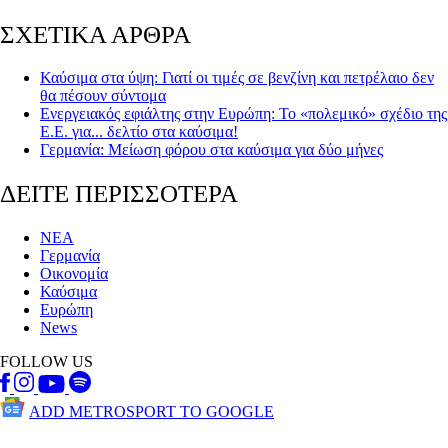
ΣΧΕΤΙΚΑ ΑΡΘΡΑ
Καύσιμα στα ύψη: Γιατί οι τιμές σε βενζίνη και πετρέλαιο δεν
θα πέσουν σύντομα
Ενεργειακός εφιάλτης στην Ευρώπη: Το «πολεμικό» σχέδιο της
Ε.Ε. για... δελτίο στα καύσιμα!
Γερμανία: Μείωση φόρου στα καύσιμα για δύο μήνες
ΔΕΙΤΕ ΠΕΡΙΣΣΟΤΕΡΑ
ΝΕΑ
Γερμανία
Οικονομία
Καύσιμα
Ευρώπη
News
FOLLOW US
ADD METROSPORT TO GOOGLE