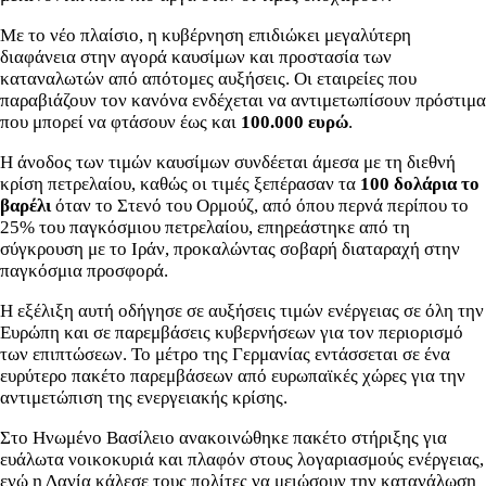
Με το νέο πλαίσιο, η κυβέρνηση επιδιώκει μεγαλύτερη
διαφάνεια στην αγορά καυσίμων και προστασία των
καταναλωτών από απότομες αυξήσεις. Οι εταιρείες που
παραβιάζουν τον κανόνα ενδέχεται να αντιμετωπίσουν πρόστιμα
που μπορεί να φτάσουν έως και
100.000 ευρώ
.
Η άνοδος των τιμών καυσίμων συνδέεται άμεσα με τη διεθνή
κρίση πετρελαίου, καθώς οι τιμές ξεπέρασαν τα
100 δολάρια το
βαρέλι
όταν το Στενό του Ορμούζ, από όπου περνά περίπου το
25% του παγκόσμιου πετρελαίου, επηρεάστηκε από τη
σύγκρουση με το Ιράν, προκαλώντας σοβαρή διαταραχή στην
παγκόσμια προσφορά.
Η εξέλιξη αυτή οδήγησε σε αυξήσεις τιμών ενέργειας σε όλη την
Ευρώπη και σε παρεμβάσεις κυβερνήσεων για τον περιορισμό
των επιπτώσεων. Το μέτρο της Γερμανίας εντάσσεται σε ένα
ευρύτερο πακέτο παρεμβάσεων από ευρωπαϊκές χώρες για την
αντιμετώπιση της ενεργειακής κρίσης.
Στο Ηνωμένο Βασίλειο ανακοινώθηκε πακέτο στήριξης για
ευάλωτα νοικοκυριά και πλαφόν στους λογαριασμούς ενέργειας,
ενώ η Δανία κάλεσε τους πολίτες να μειώσουν την κατανάλωση