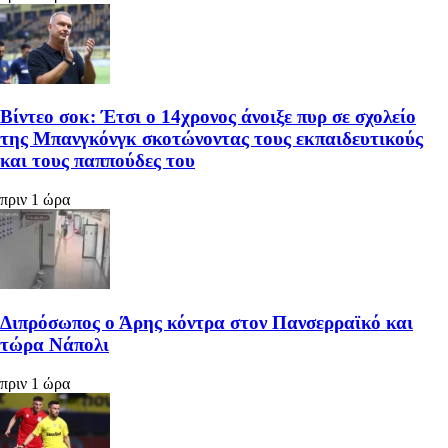
Βίντεο σοκ: Έτσι ο 14χρονος άνοιξε πυρ σε σχολείο
της Μπανγκόνγκ σκοτώνοντας τους εκπαιδευτικούς
και τους παππούδες του
πριν 1 ώρα
Διπρόσωπος ο Άρης κόντρα στον Πανσερραϊκό και
τώρα Νάπολι
πριν 1 ώρα