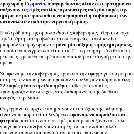
προχωρά η
Γερμανία
, απαγορεύοντας πλέον στα πρατήρια να
αυξάνουν τις τιμές αντλίας περισσότερες από μία φορές την
ημέρα, σε μια προσπάθεια να περιοριστεί η επιβάρυνση των
καταναλωτών από την ενεργειακή κρίση.
Η νέα ρύθμιση της ομοσπονδιακής κυβέρνησης τέθηκε σε ισχύ
την Τετάρτη και προβλέπει ότι οι εταιρείες καυσίμων θα
μπορούν να προχωρούν σε
μόνο μία αύξηση τιμής ημερησίως
,
η οποία θα πραγματοποιείται στις 12 το μεσημέρι. Αντίθετα, οι
μειώσεις τιμών θα επιτρέπονται οποιαδήποτε στιγμή μέσα στην
ημέρα.
Σύμφωνα με την κυβέρνηση, πριν από την εφαρμογή του μέτρου,
οι τιμές των καυσίμων μπορούσαν να αλλάζουν ακόμη και
έως
22 φορές μέσα στην ίδια ημέρα
, καθώς οι εταιρείες
προσαρμόζονταν συνεχώς στις διακυμάνσεις της διεθνούς
αγοράς πετρελαίου.
Οι γερμανικές αρχές επισημαίνουν ότι στόχος της ρύθμισης
είναι να περιοριστεί το λεγόμενο
«φαινόμενο πυραύλου και
φτερού»
, κατά το οποίο οι τιμές καυσίμων αυξάνονται πολύ
γρήγορα όταν ανεβαίνουν οι τιμές του πετρελαίου, αλλά
μειώνονται πολύ πιο αργά όταν οι τιμές υποχωρούν.