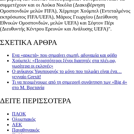
συμμετέχουν και οι Λούκα Νικόλα (Διακυβέρνηση
Ομοσπονδιών μελών FIFA), Χέρμπερτ Χούμπελ (Εντεταλμένος
εκπρόσωπος FIFA/UEFA), Μάριος Γεωργίου (Διεύθυνση
Εθνικών Ομοσπονδιών, μελών UEFA) και Σέφτον Πέρι
(Διευθυντής Κέντρου Ερευνών και Ανάλυσης UEFA)".
ΣΧΕΤΙΚΑ ΑΡΘΡΑ
Ενα «αρκετά» που σημαίνει σιωπή, αδυναμία και φόβο
Χούμπελ: «Περισσότεροι ξένοι διαιτητές στα πλέι-οφ,
νωρίτερα οι εκλογές»
Ο ανίκανος Υφυπουργός το μόνο που τολμάει είναι ένα…
γενναίο Grexit!
Τι να περιμένουμε από τη σημερινή συνάντηση των «Big 4»
στο Μ. Βρετανία
ΔΕΙΤΕ ΠΕΡΙΣΣΟΤΕΡΑ
ΠΑΟΚ
Ολυμπιακός
ΑΕΚ
Παναθηναικός