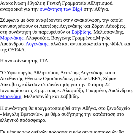
Ανακοίνωση έβγαλε η Γενική Γραμματεία Αθλητισμού,
αναφορικά για την
συνάντηση των Big4
στην Αθήνα.
Σύμφωνα με όσα αναφέρονται στην ανακοίνωση, την οποία
συνυπογράφουν οι Λευτέρης Αυγενάκης και Ζόραν Λάκοβιτς,
στη συνάντηση θα παρευρεθούν οι
Σαββίδης
, Μελισσανίδης,
Μαρινάκης,
Αλαφούζος, Βαγγέλης Γραμμένος,Μηνάς
Λυσάνδρου,
Αυγενάκης
, αλλά και αντιπροσωπεία της ΦΙΦΑ και
της ΟΥΕΦΑ.
Η ανακοίνωση της ΓΓΑ
"O Υφυπουργός Αθλητισμού, Λευτέρης Αυγενάκης και ο
Διευθυντής Εθνικών Ομοσπονδιών, μελών UEFA, Ζόραν
Λάκοβιτς, κάλεσαν σε συνάντηση για την Τετάρτη 22
Ιανουαρίου στις 3 μ.μ. τους κ. Αλαφούζο, Γραμμένο, Λυσάνδρου,
Μαρινάκη
, Μελισσανίδη και Σαββίδη.
Η συνάντηση θα πραγματοποιηθεί στην Αθήνα, στο ξενοδοχείο
«Μεγάλη Βρετανία», με θέμα συζήτησης την κατάσταση στο
ελληνικό ποδόσφαιρο.
Εκ μέρους των διεθνών ποδοσφαιρικών συνομοσπονδιών θα