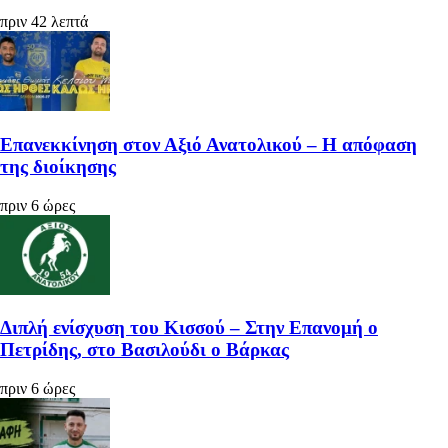
πριν 42 λεπτά
Επανεκκίνηση στον Αξιό Ανατολικού – Η απόφαση
της διοίκησης
πριν 6 ώρες
Διπλή ενίσχυση του Κισσού – Στην Επανομή ο
Πετρίδης, στο Βασιλούδι ο Βάρκας
πριν 6 ώρες