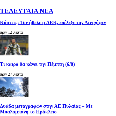
ΤΕΛΕΥΤΑΙΑ ΝΕΑ
Κόστιτς: Τον ήθελε η ΑΕΚ, επέλεξε την Αϊντχόφεν
πριν 12 λεπτά
Τι καιρό θα κάνει την Πέμπτη (6/8)
πριν 27 λεπτά
Δυάδα μεταγραφών στην ΑΕ Πυλαίας – Με
Μπαλαμπάνη το Ηράκλειο