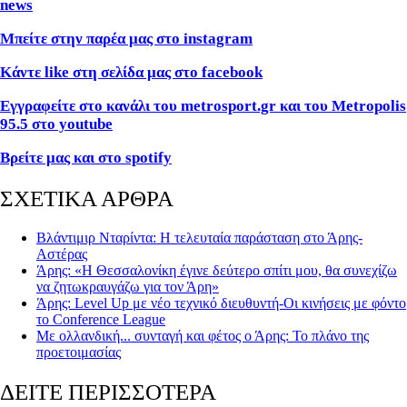
news
Μπείτε στην παρέα μας στο instagram
Κάντε like στη σελίδα μας στο facebook
Εγγραφείτε στο κανάλι του metrosport.gr και του Metropolis
95.5 στο youtube
Βρείτε μας και στο spotify
ΣΧΕΤΙΚΑ ΑΡΘΡΑ
Βλάντιμιρ Νταρίντα: Η τελευταία παράσταση στο Άρης-
Αστέρας
Άρης: «Η Θεσσαλονίκη έγινε δεύτερο σπίτι μου, θα συνεχίζω
να ζητωκραυγάζω για τον Άρη»
Άρης: Level Up με νέο τεχνικό διευθυντή-Οι κινήσεις με φόντο
το Conference League
Με ολλανδική... συνταγή και φέτος ο Άρης: Το πλάνο της
προετοιμασίας
ΔΕΙΤΕ ΠΕΡΙΣΣΟΤΕΡΑ