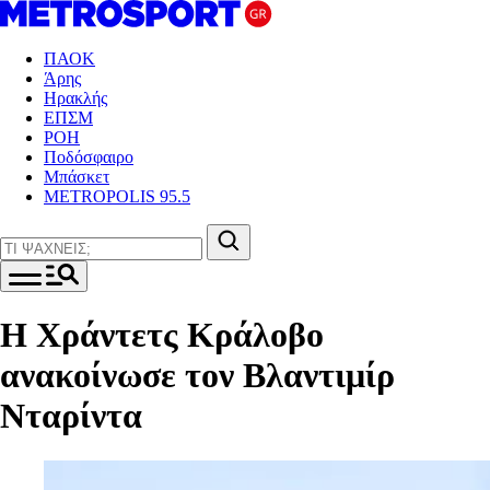
ΠΑΟΚ
Άρης
Ηρακλής
ΕΠΣΜ
ΡΟΗ
Ποδόσφαιρο
Μπάσκετ
METROPOLIS 95.5
Η Χράντετς Κράλοβο
ανακοίνωσε τον Βλαντιμίρ
Νταρίντα