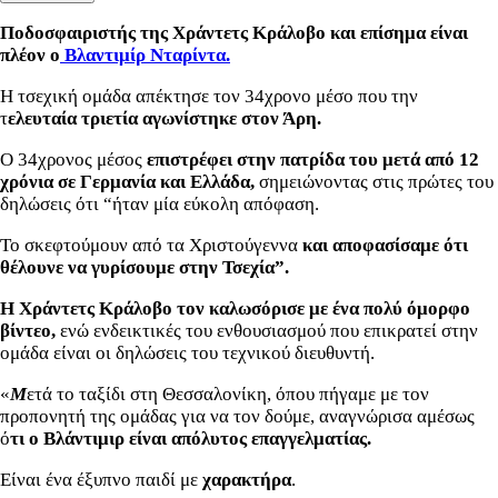
Ποδοσφαιριστής της Χράντετς Κράλοβο και επίσημα είναι
πλέον ο
Βλαντιμίρ Νταρίντα.
Η τσεχική ομάδα απέκτησε τον 34χρονο μέσο που την
τ
ελευταία τριετία αγωνίστηκε στον Άρη.
Ο 34χρονος μέσος
επιστρέφει στην πατρίδα του μετά από 12
χρόνια σε Γερμανία και Ελλάδα,
σημειώνοντας στις πρώτες του
δηλώσεις ότι “ήταν μία εύκολη απόφαση.
Το σκεφτούμουν από τα Χριστούγεννα
και αποφασίσαμε ότι
θέλουνε να γυρίσουμε στην Τσεχία”.
Η Χράντετς Κράλοβο τον καλωσόρισε με ένα πολύ όμορφο
βίντεο,
ενώ ενδεικτικές του ενθουσιασμού που επικρατεί στην
ομάδα είναι οι δηλώσεις του τεχνικού διευθυντή.
«
Μ
ετά το ταξίδι στη Θεσσαλονίκη, όπου πήγαμε με τον
προπονητή της ομάδας για να τον δούμε, αναγνώρισα αμέσως
ό
τι ο Βλάντιμιρ είναι απόλυτος επαγγελματίας.
Είναι ένα έξυπνο παιδί με
χαρακτήρα
.