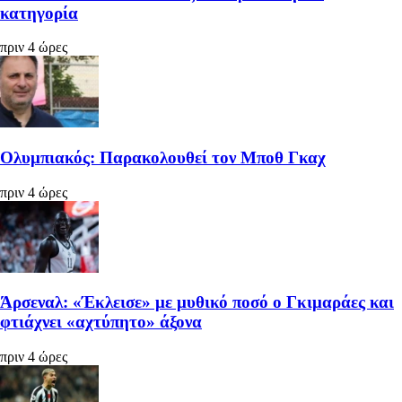
κατηγορία
πριν 4 ώρες
Ολυμπιακός: Παρακολουθεί τον Μποθ Γκαχ
πριν 4 ώρες
Άρσεναλ: «Έκλεισε» με μυθικό ποσό ο Γκιμαράες και
φτιάχνει «αχτύπητο» άξονα
πριν 4 ώρες