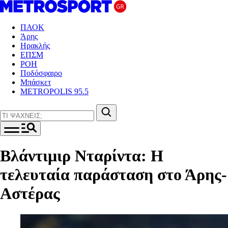
ΠΑΟΚ
Άρης
Ηρακλής
ΕΠΣΜ
ΡΟΗ
Ποδόσφαιρο
Μπάσκετ
METROPOLIS 95.5
Βλάντιμιρ Νταρίντα: Η
τελευταία παράσταση στο Άρης-
Αστέρας