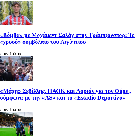
«Βόμβα» με Μοχάμεντ Σαλάχ στην Τράμπζονσπορ: Το
«χρυσό» συμβόλαιο του Αιγύπτιου
πριν 1 ώρα
«Μάχη» Σεβίλλης, ΠΑΟΚ και Λοριάν για τον Ούρε ,
σύμφωνα με την «AS» και το «Estadio Deportivo»
πριν 1 ώρα