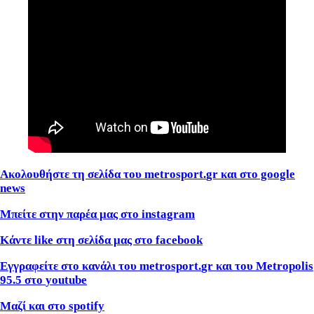
Ακολουθήστε τη σελίδα του
metrosport
.
gr
και στο
google
news
Μπείτε στην παρέα μας στο
instagram
Κάντε
like
στη σελίδα μας στο
facebook
Εγγραφείτε στο κανάλι του
metrosport
.
gr
και του
Metropolis
95.5 στο
youtube
Μαζί και στο spotify