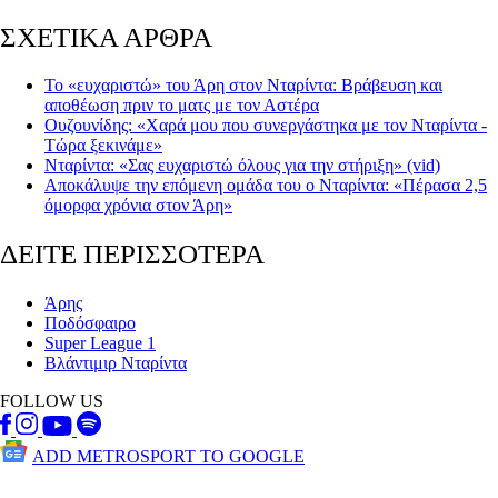
ΣΧΕΤΙΚΑ ΑΡΘΡΑ
Το «ευχαριστώ» του Άρη στον Νταρίντα: Βράβευση και
αποθέωση πριν το ματς με τον Αστέρα
Ουζουνίδης: «Χαρά μου που συνεργάστηκα με τον Νταρίντα -
Τώρα ξεκινάμε»
Νταρίντα: «Σας ευχαριστώ όλους για την στήριξη» (vid)
Αποκάλυψε την επόμενη ομάδα του ο Νταρίντα: «Πέρασα 2,5
όμορφα χρόνια στον Άρη»
ΔΕΙΤΕ ΠΕΡΙΣΣΟΤΕΡΑ
Άρης
Ποδόσφαιρο
Super League 1
Βλάντιμιρ Νταρίντα
FOLLOW US
ADD METROSPORT TO GOOGLE