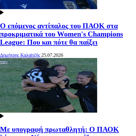
Ο επόμενος αντίπαλος του ΠΑΟΚ στα
προκριματικά του Women's Champions
League: Που και πότε θα παίξει
Δημήτρης Καλαϊτζής
25.07.2026
Με υπογραφή πρωταθλητή: Ο ΠΑΟΚ