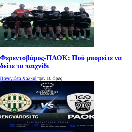
Φερεντσβάρος-ΠΑΟΚ: Πού μπορείτε να
δείτε το παιχνίδι
Παναγιώτα Χαλκιά
πριν 16 ώρες