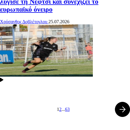
λύγισε τη Νέφτσι και συνεχίζει το
ευρωπαϊκό όνειρο
Χρύσανθος Δοβλέτογλου
25.07.2026
1
2
...
63