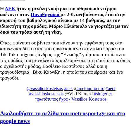
Η
ΑΕΚ
ήταν η μεγάλη νικήτρια του αθηναϊκού ντέρμπι
απέναντι στον
Παναθηναϊκό
με 2-0, ανεβαίνοντας έτσι στην
κορυφή του βαθμολογικού πίνακα με 14 βαθμούς, με τον
ιδιοκτήτη της ομάδας, Μάριο Ηλιόπουλο να γιορτάζει με τον
δικό του τρόπο αυτή τη νίκη.
Όπως φαίνεται σε βίντεο που κάνουν την εμφάνιση τους στα
κοινωνικά δίκτυα και πιο συγκεκριμένα στην πλατφόρμα του
Tik Tok ο ισχυρός άνδρας της ''Ένωσης'' γιόρτασε το τρίποντο
της ομάδας του με εκλεκτούς καλεσμένους στη σουίτα του, όπως
ο σχεδιαστής μόδας, Βασίλειο Κωστέτσος αλλά και η
τραγουδίστρια , Βίκυ Καρνέζη, η οποία του αφιέρωσε και ένα
τραγούδι.
@vassilioskostetsos
#aek
#
#metonproedro
#aecf
#vassilioskostetsos
@Viki Karnezi
#singer
♬
πρωτότυπος ήχος - Vassilios Kostetsos
Ακολουθήστε τη σελίδα του metrosport.gr και στο
google news