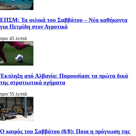
ΕΠΣΜ: Τα φιλικά του Σαββάτου – Νέα καθήκοντα
για Πετρίδη στον Αγροτικό
πριν 45 λεπτά
Έκπληξη από Αλβανία: Παρουσίασε τα πρώτα δικά
της στρατιωτικά οχήματα
πριν 55 λεπτά
Ο καιρός του Σαββάτου (8/8): Ποια η πρόγνωση της