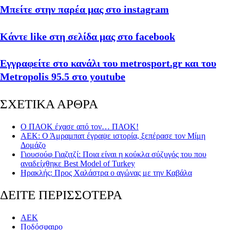
Μπείτε στην παρέα μας στο instagram
Κάντε like στη σελίδα μας στο facebook
Εγγραφείτε στο κανάλι του metrosport.gr και του
Metropolis 95.5 στο youtube
ΣΧΕΤΙΚΑ ΑΡΘΡΑ
Ο ΠΑΟΚ έχασε από τον… ΠΑΟΚ!
ΑΕΚ: Ο Άμραμπατ έγραψε ιστορία, ξεπέρασε τον Μίμη
Δομάζο
Γιουσούφ Γιαζιτζί: Ποια είναι η κούκλα σύζυγός του που
αναδείχθηκε Best Model of Turkey
Ηρακλής: Προς Χαλάστρα ο αγώνας με την Καβάλα
ΔΕΙΤΕ ΠΕΡΙΣΣΟΤΕΡΑ
ΑΕΚ
Ποδόσφαιρο