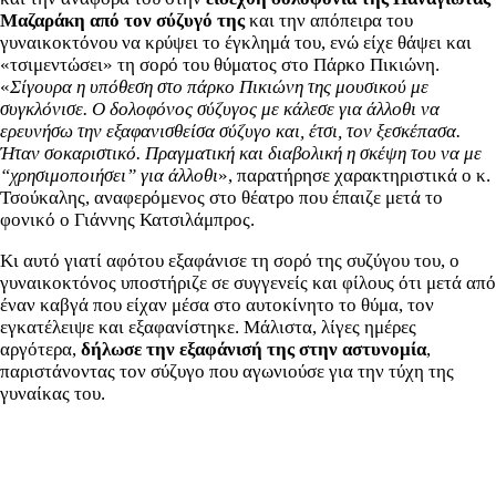
Μαζαράκη από τον σύζυγό της
και την απόπειρα του
γυναικοκτόνου να κρύψει το έγκλημά του, ενώ είχε θάψει και
«τσιμεντώσει» τη σορό του θύματος στο Πάρκο Πικιώνη.
«
Σίγουρα η υπόθεση στο πάρκο Πικιώνη της μουσικού με
συγκλόνισε. Ο δολοφόνος σύζυγος με κάλεσε για άλλοθι να
ερευνήσω την εξαφανισθείσα σύζυγο και, έτσι, τον ξεσκέπασα.
Ήταν σοκαριστικό. Πραγματική και διαβολική η σκέψη του να με
“χρησιμοποιήσει” για άλλοθι
», παρατήρησε χαρακτηριστικά ο κ.
Τσούκαλης, αναφερόμενος στο θέατρο που έπαιζε μετά το
φονικό ο Γιάννης Κατσιλάμπρος.
Κι αυτό γιατί αφότου εξαφάνισε τη σορό της συζύγου του, ο
γυναικοκτόνος υποστήριζε σε συγγενείς και φίλους ότι μετά από
έναν καβγά που είχαν μέσα στο αυτοκίνητο το θύμα, τον
εγκατέλειψε και εξαφανίστηκε. Μάλιστα, λίγες ημέρες
αργότερα,
δήλωσε την εξαφάνισή της στην αστυνομία
,
παριστάνοντας τον σύζυγο που αγωνιούσε για την τύχη της
γυναίκας του.