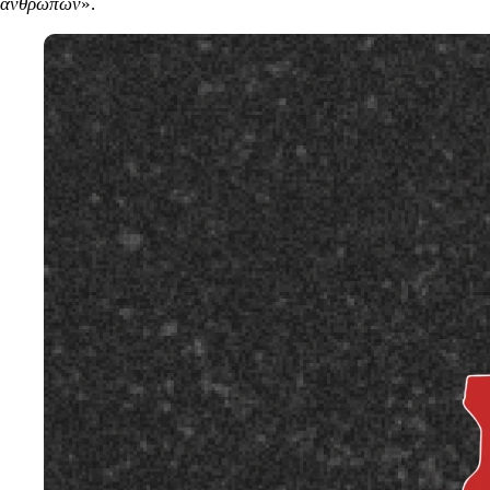
ανθρώπων
».