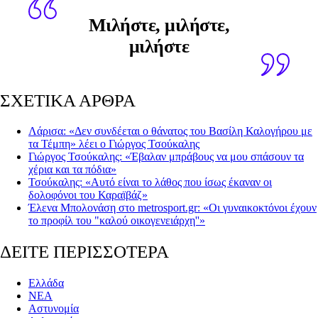
Μιλήστε, μιλήστε,
μιλήστε
ΣΧΕΤΙΚΑ ΑΡΘΡΑ
Λάρισα: «Δεν συνδέεται ο θάνατος του Βασίλη Καλογήρου με
τα Τέμπη» λέει ο Γιώργος Τσούκαλης
Γιώργος Τσούκαλης: «Έβαλαν μπράβους να μου σπάσουν τα
χέρια και τα πόδια»
Τσούκαλης: «Αυτό είναι το λάθος που ίσως έκαναν οι
δολοφόνοι του Καραϊβάζ»
Έλενα Μπολονάση στο metrosport.gr: «Οι γυναικοκτόνοι έχουν
το προφίλ του "καλού οικογενειάρχη''»
ΔΕΙΤΕ ΠΕΡΙΣΣΟΤΕΡΑ
Ελλάδα
ΝΕΑ
Αστυνομία