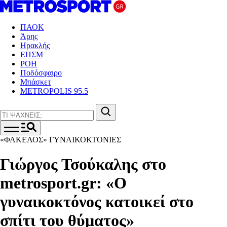
ΠΑΟΚ
Άρης
Ηρακλής
ΕΠΣΜ
ΡΟΗ
Ποδόσφαιρο
Μπάσκετ
METROPOLIS 95.5
«ΦΑΚΕΛΟΣ» ΓΥΝΑΙΚΟΚΤΟΝΙΕΣ
Γιώργος Τσούκαλης στο
metrosport.gr: «Ο
γυναικοκτόνος κατοικεί στο
σπίτι του θύματος»