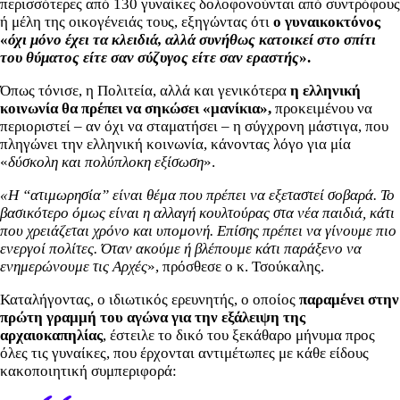
περισσότερες από 130 γυναίκες δολοφονούνται από συντρόφους
ή μέλη της οικογένειάς τους, εξηγώντας ότι
ο γυναικοκτόνος
«
όχι μόνο έχει τα κλειδιά, αλλά συνήθως κατοικεί στο σπίτι
του θύματος είτε σαν σύζυγος είτε σαν εραστής
».
Όπως τόνισε, η Πολιτεία, αλλά και γενικότερα
η ελληνική
κοινωνία θα πρέπει να σηκώσει «μανίκια»,
προκειμένου να
περιοριστεί – αν όχι να σταματήσει – η σύγχρονη μάστιγα, που
πληγώνει την ελληνική κοινωνία, κάνοντας λόγο για μία
«
δύσκολη και πολύπλοκη εξίσωση
».
«Η “ατιμωρησία” είναι θέμα που πρέπει να εξεταστεί σοβαρά. Το
βασικότερο όμως είναι η αλλαγή κουλτούρας στα νέα παιδιά, κάτι
που χρειάζεται χρόνο και υπομονή. Επίσης πρέπει να γίνουμε πιο
ενεργοί πολίτες. Όταν ακούμε ή βλέπουμε κάτι παράξενο να
ενημερώνουμε τις Αρχές
», πρόσθεσε ο κ. Τσούκαλης.
Καταλήγοντας, ο ιδιωτικός ερευνητής, ο οποίος
παραμένει στην
πρώτη γραμμή του αγώνα για την εξάλειψη της
αρχαιοκαπηλίας
, έστειλε το δικό του ξεκάθαρο μήνυμα προς
όλες τις γυναίκες, που έρχονται αντιμέτωπες με κάθε είδους
κακοποιητική συμπεριφορά: