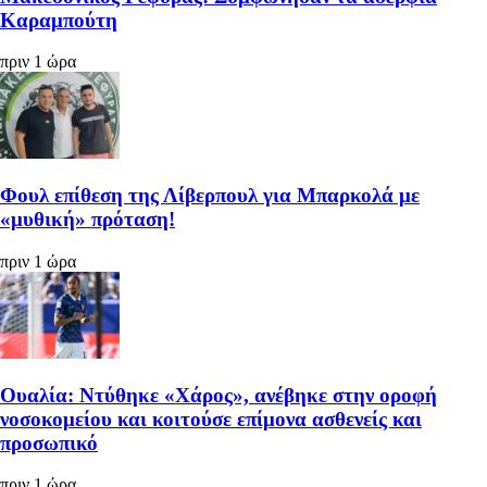
Καραμπούτη
πριν 1 ώρα
Φουλ επίθεση της Λίβερπουλ για Μπαρκολά με
«μυθική» πρόταση!
πριν 1 ώρα
Ουαλία: Ντύθηκε «Χάρος», ανέβηκε στην οροφή
νοσοκομείου και κοιτούσε επίμονα ασθενείς και
προσωπικό
πριν 1 ώρα