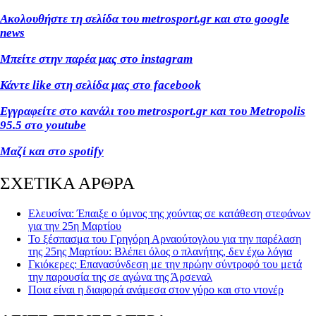
Ακολουθήστε τη σελίδα του metrosport.gr και στο google
news
Μπείτε στην παρέα μας στο instagram
Κάντε like στη σελίδα μας στο facebook
Εγγραφείτε στο κανάλι του metrosport.gr και του Metropolis
95.5 στο youtube
Μαζί και στο spotify
ΣΧΕΤΙΚΑ ΑΡΘΡΑ
Ελευσίνα: Έπαιξε ο ύμνος της χούντας σε κατάθεση στεφάνων
για την 25η Μαρτίου
Το ξέσπασμα του Γρηγόρη Αρναούτογλου για την παρέλαση
της 25ης Μαρτίου: Βλέπει όλος ο πλανήτης, δεν έχω λόγια
Γκιόκερες: Επανασύνδεση με την πρώην σύντροφό του μετά
την παρουσία της σε αγώνα της Άρσεναλ
Ποια είναι η διαφορά ανάμεσα στον γύρο και στο ντονέρ