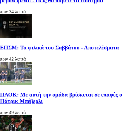
μεμονωμένα! - Πως θα πάρετε τα εισιτήρια
πριν 34 λεπτά
ΕΠΣΜ: Τα φιλικά του Σαββάτου - Αποτελέσματα
πριν 42 λεπτά
ΠΑΟΚ: Με αυτή την ομάδα βρίσκεται σε επαφές ο
Πάτρικ Μπέβερλι
πριν 49 λεπτά