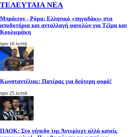
ΤΕΛΕΥΤΑΙΑ ΝΕΑ
Μπράιτον - Ρόμα: Ελληνικό «πηγαδάκι» στα
αποδυτήρια και ανταλλαγή φανελών για Τζίμα και
Κουλιεράκη
πριν 10 λεπτά
Κωνσταντέλιας: Πατέρας για δεύτερη φορά!
πριν 25 λεπτά
ΠΑΟΚ: Στο γήπεδο της Άντερλεχτ αλλά κανείς