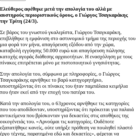
Ελεύθερος αφέθηκε μετά την απολογία του αλλά με
αυστηρούς περιοριστικούς όρους, ο Γιώργος Τσαγκαράκης
την Τρίτη (24/3).
Σε βάρος του γνωστού γκαλερίστα, Γιώργου Τσαγκαράκη,
επιβλήθηκε η εμφάνιση στο αστυνομικό τμήμα της περιοχής του
μια φορά τον μήνα, απαγόρευση εξόδου από την χώρα,
καταβολή εγγύησης 50.000 ευρώ και απαγόρευση πώλησης
κατοχής αγοράς διάθεσης αρχαιοτήτων. Η ενασχόληση με τους
πίνακες επιτρέπεται μόνο με πιστοποιητικό γνησιότητας.
Στην απολογία του, σύμφωνα με πληροφορίες, ο Γιώργος
Τσαγκαράκης αρνήθηκε το βαρύ κατηγορητήριο,
υποστηρίζοντας ότι οι πίνακες του ήταν παμπάλαια κειμήλια
που ήταν εκεί από την εποχή του πατέρα του.
Κατά την απολογία του, ο 63χρονος αρνήθηκε τις κατηγορίες
που του αποδίδονταν, υποστηρίζοντας ότι πρόκειται για παλαιά
αντικείμενα που βρίσκονταν για δεκαετίες στις αποθήκες της
οικογένειάς του. «Αρνούμαι τις κατηγορίες. Ουδέποτε
εξαπατήθηκε κανείς, ούτε υπήρξε πρόθεση να πουληθεί πλαστό
έργο τέχνης, παρατημένα εδώ και δεκαετίες», φέρεται να