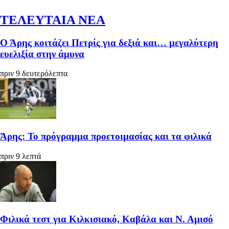
ΤΕΛΕΥΤΑΙΑ ΝΕΑ
Ο Άρης κοιτάζει Πετρίς για δεξιά και… μεγαλύτερη
ευελιξία στην άμυνα
πριν 9 δευτερόλεπτα
Άρης: Το πρόγραμμα προετοιμασίας και τα φιλικά
πριν 9 λεπτά
Φιλικά τεστ για Κιλκισιακό, Καβάλα και Ν. Αμισό