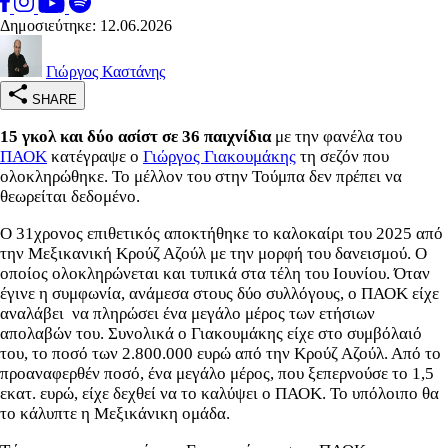
Δημοσιεύτηκε: 12.06.2026
Γιώργος Καστάνης
SHARE
15 γκολ και δύο ασίστ σε 36 παιχνίδια
με την φανέλα του
ΠΑΟΚ
κατέγραψε ο
Γιώργος Γιακουμάκης
τη σεζόν που
ολοκληρώθηκε. Το μέλλον του στην Τούμπα δεν πρέπει να
θεωρείται δεδομένο.
Ο 31χρονος επιθετικός αποκτήθηκε το καλοκαίρι του 2025 από
την Μεξικανική Κρούζ Αζούλ με την μορφή του δανεισμού. Ο
οποίος ολοκληρώνεται και τυπικά στα τέλη του Ιουνίου. Όταν
έγινε η συμφωνία, ανάμεσα στους δύο συλλόγους, ο ΠΑΟΚ είχε
αναλάβει να πληρώσει ένα μεγάλο μέρος των ετήσιων
απολαβών του. Συνολικά ο Γιακουμάκης είχε στο συμβόλαιό
του, το ποσό των 2.800.000 ευρώ από την Κρούζ Αζούλ. Από το
προαναφερθέν ποσό, ένα μεγάλο μέρος, που ξεπερνούσε το 1,5
εκατ. ευρώ, είχε δεχθεί να το καλύψει ο ΠΑΟΚ. Το υπόλοιπο θα
το κάλυπτε η Μεξικάνικη ομάδα.