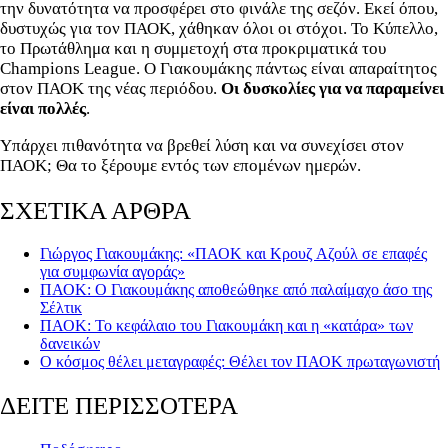
την δυνατότητα να προσφέρει στο φινάλε της σεζόν. Εκεί όπου,
δυστυχώς για τον ΠΑΟΚ, χάθηκαν όλοι οι στόχοι. Το Κύπελλο,
το Πρωτάθλημα και η συμμετοχή στα προκριματικά του
Champions League. Ο Γιακουμάκης πάντως είναι απαραίτητος
στον ΠΑΟΚ της νέας περιόδου.
Οι δυσκολίες για να παραμείνει
είναι πολλές
.
Υπάρχει πιθανότητα να βρεθεί λύση και να συνεχίσει στον
ΠΑΟΚ; Θα το ξέρουμε εντός των επομένων ημερών.
ΣΧΕΤΙΚΑ ΑΡΘΡΑ
Γιώργος Γιακουμάκης: «ΠΑΟΚ και Κρουζ Αζούλ σε επαφές
για συμφωνία αγοράς»
ΠΑΟΚ: Ο Γιακουμάκης αποθεώθηκε από παλαίμαχο άσο της
Σέλτικ
ΠΑΟΚ: Το κεφάλαιο του Γιακουμάκη και η «κατάρα» των
δανεικών
Ο κόσμος θέλει μεταγραφές: Θέλει τον ΠΑΟΚ πρωταγωνιστή
ΔΕΙΤΕ ΠΕΡΙΣΣΟΤΕΡΑ