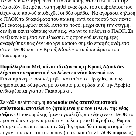
Τώρα, για να παραμείνει ο Γιακουμάκης στον ΠΑΟΚ και την
νέα σεζόν, θα πρέπει να τηρηθεί ένας όρος του συμβολαίου που
είχαν απο κοινού αποδεχθεί οι δύο ομάδες. Να αγοράσει δηλαδή
ο ΠΑΟΚ τα δικαιώματα του παίκτη, αντί του ποσού των πέντε
(5) εκατομμυρίων ευρώ. Αυτό το ποσό, μέχρι αυτή την στιγμή,
δεν έχει κάνει κάποιες κινήσεις, για να το καλύψει ο ΠΑΟΚ. Σε
Μεξικάνικα μέσα ενημέρωσης, τις προηγούμενες ημέρες
αναφέρθηκε πως δεν υπάρχει κάποιο σημείο επαφής ανάμεσα
στον ΠΑΟΚ και την Κρουζ Αζουλ για τα δικαιώματα του
Γιακουμάκη.
Παράλληλα οι Μεξικάνοι τόνιζαν πως η Κρουζ Αζουλ δεν
δέχεται την προοπτική να δώσει εκ νέου δανεικό τον
Γιακουμάκη
, εφόσον ζητηθεί κάτι τέτοιο. Προχθές, υπήρξε
δημοσίευμα, σύμφωνα με το οποίο μία ομάδα από την Αραβία
ενδιαφέρεται για τον Γιακουμάκη.
Σε κάθε περίπτωση,
η παρουσία ενός αποτελεσματικού
επιθετικού, αποτελεί το ζητούμενο για τον ΠΑΟΚ της νέας
σεζόν
. Ο Γιακουμάκης ήταν ο γκολτζής που έψαχνε ο ΠΑΟΚ τα
προηγούμενα χρόνια μετά την πώληση του Πρίγιοβιτς, θύμισε
σε αρκετές περιπτώσεις τον Σέρβο, όμως δύο τραυματισμοί τον
πήγαν πίσω και του στέρησαν (όπως και στον ΠΑΟΚ ασφαλώς)