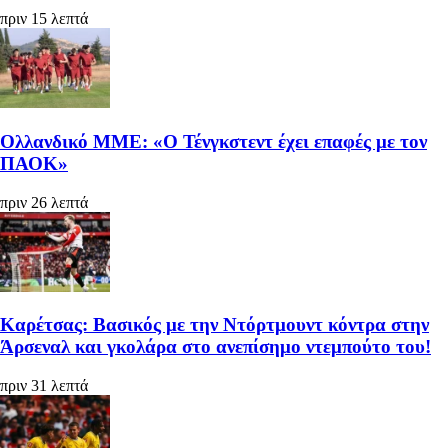
πριν 15 λεπτά
Ολλανδικό ΜΜΕ: «Ο Τένγκστεντ έχει επαφές με τον
ΠΑΟΚ»
πριν 26 λεπτά
Καρέτσας: Βασικός με την Ντόρτμουντ κόντρα στην
Άρσεναλ και γκολάρα στο ανεπίσημο ντεμπούτο του!
πριν 31 λεπτά