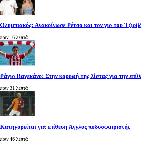
Ολυμπιακός: Ανακοίνωσε Ρέτσο και τον γιο του Τζιοβ
πριν 16 λεπτά
Ράγιο Βαγεκάνο: Στην κορυφή της λίστας για την επίθε
πριν 31 λεπτά
Κατηγορείται για επίθεση Άγγλος ποδοσφαιριστής
πριν 46 λεπτά