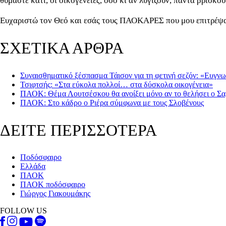
θυμάστε κάτι, οι οικογένειες, όσο κι αν λυγίζουν, πάντα βρίσκ
Ευχαριστώ τον Θεό και εσάς τους ΠΑΟΚΑΡΕΣ που μου επιτρέψα
ΣΧΕΤΙΚΑ ΑΡΘΡΑ
Συναισθηματικό ξέσπασμα Τάισον για τη φετινή σεζόν: «Ευγ
Τσιφτσής: «Στα εύκολα πολλοί… στα δύσκολα οικογένεια»
ΠΑΟΚ: Θέμα Λουτσέσκου θα ανοίξει μόνο αν το θελήσει ο Σα
ΠΑΟΚ: Στο κάδρο ο Ριέρα σύμφωνα με τους Σλοβένους
ΔΕΙΤΕ ΠΕΡΙΣΣΟΤΕΡΑ
Ποδόσφαιρο
Ελλάδα
ΠΑΟΚ
ΠΑΟΚ ποδόσφαιρο
Γιώργος Γιακουμάκης
FOLLOW US