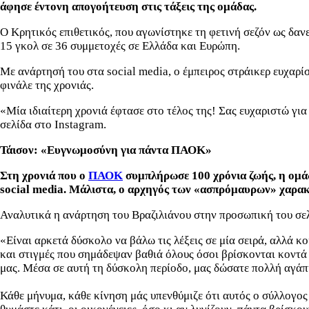
άφησε έντονη απογοήτευση στις τάξε
ις της ομάδας.
Ο Κρητικός επιθετικός, που αγωνίστηκε τη φετινή σεζόν ως δανε
15 γκολ σε 36 συμμετοχές σε Ελλάδα και Ευρώπη.
Με ανάρτησή του στα social media, ο έμπειρος στράικερ ευχαρί
φινάλε της χρονιάς.
«Μία ιδιαίτερη χρονιά έφτασε στο τέλος της! Σας ευχαριστώ γ
σελίδα στο Instagram.
Τάισον: «Ευγνωμοσύνη για πάντα ΠΑΟΚ»
Στη χρονιά που ο
ΠΑΟΚ
συμπλήρωσε 100 χρόνια ζωής, η ομάδ
social media. Μάλιστα, ο αρχηγός των «ασπρόμαυρων» χαρακτή
Αναλυτικά η ανάρτηση του Βραζιλιάνου στην προσωπική του σελ
«Είναι αρκετά δύσκολο να βάλω τις λέξεις σε μία σειρά, αλλά κ
και στιγμές που σημάδεψαν βαθιά όλους όσοι βρίσκονται κοντά
μας. Μέσα σε αυτή τη δύσκολη περίοδο, μας δώσατε πολλή αγάπ
Κάθε μήνυμα, κάθε κίνηση μάς υπενθύμιζε ότι αυτός ο σύλλογος 