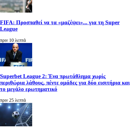
FIFA: Προσπαθεί να τα «μαζέψει»... για τη Super
League
πριν 10 λεπτά
Superbet League 2: Ένα πρωτάθλημα χωρίς
περιθώρια λάθους, πέντε ομάδες για δύο εισιτήρια και
το μεγάλο ερωτηματικό
πριν 25 λεπτά