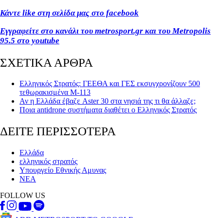
Κάντε like στη σελίδα μας στο facebook
Εγγραφείτε στο κανάλι του metrosport.gr και του Metropolis
95.5 στο youtube
ΣΧΕΤΙΚΑ ΑΡΘΡΑ
Ελληνικός Στρατός: ΓΕΕΘΑ και ΓΕΣ εκσυγχρονίζουν 500
τεθωρακισμένα Μ-113
Αν η Ελλάδα έβαζε Aster 30 στα νησιά της τι θα άλλαζε;
Ποια antidrone συστήματα διαθέτει ο Ελληνικός Στρατός
ΔΕΙΤΕ ΠΕΡΙΣΣΟΤΕΡΑ
Ελλάδα
ελληνικός στρατός
Υπουργείο Εθνικής Αμυνας
ΝΕΑ
FOLLOW US