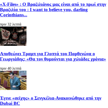
«X-Files» : Ο Βραζιλιάνος μας είναι από το πρωί στην
Βραζιλία του : I want to believe you, darling
Corinthians...
πριν 32 λεπτά
Αποθεώνει Τραμπ για Γλυπτά του Παρθενώνα ο
Γεωργιάδης: «Θα τον θυμούνται για χιλιάδες χρόνια»
πριν 40 λεπτά
Έγινε «σεϊχης» ο Σενγκέλια-Ανακοινώθηκε από την
Dubai BC