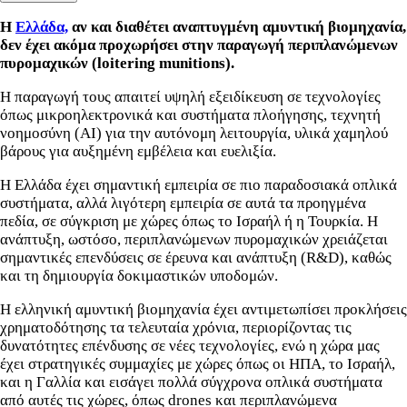
Η
Ελλάδα,
αν και διαθέτει αναπτυγμένη αμυντική βιομηχανία,
δεν έχει ακόμα προχωρήσει στην παραγωγή περιπλανώμενων
πυρομαχικών (loitering munitions).
Η παραγωγή τους απαιτεί υψηλή εξειδίκευση σε τεχνολογίες
όπως μικροηλεκτρονικά και συστήματα πλοήγησης, τεχνητή
νοημοσύνη (AI) για την αυτόνομη λειτουργία, υλικά χαμηλού
βάρους για αυξημένη εμβέλεια και ευελιξία.
Η Ελλάδα έχει σημαντική εμπειρία σε πιο παραδοσιακά οπλικά
συστήματα, αλλά λιγότερη εμπειρία σε αυτά τα προηγμένα
πεδία, σε σύγκριση με χώρες όπως το Ισραήλ ή η Τουρκία. Η
ανάπτυξη, ωστόσο, περιπλανώμενων πυρομαχικών χρειάζεται
σημαντικές επενδύσεις σε έρευνα και ανάπτυξη (R&D), καθώς
και τη δημιουργία δοκιμαστικών υποδομών.
Η ελληνική αμυντική βιομηχανία έχει αντιμετωπίσει προκλήσεις
χρηματοδότησης τα τελευταία χρόνια, περιορίζοντας τις
δυνατότητες επένδυσης σε νέες τεχνολογίες, ενώ η χώρα μας
έχει στρατηγικές συμμαχίες με χώρες όπως οι ΗΠΑ, το Ισραήλ,
και η Γαλλία και εισάγει πολλά σύγχρονα οπλικά συστήματα
από αυτές τις χώρες, όπως drones και περιπλανώμενα