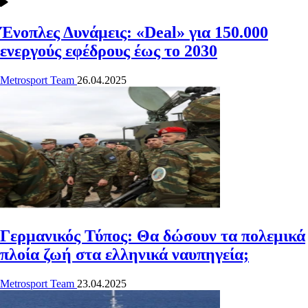
Ένοπλες Δυνάμεις: «Deal» για 150.000
ενεργούς εφέδρους έως το 2030
Metrosport Team
26.04.2025
Γερμανικός Τύπος: Θα δώσουν τα πολεμικά
πλοία ζωή στα ελληνικά ναυπηγεία;
Metrosport Team
23.04.2025