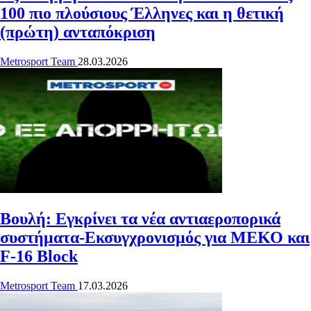
100 πιο πλούσιους Έλληνες και η θετική
(πρώτη) ανταπόκριση
Metrosport Team
28.03.2026
Βουλή: Εγκρίνει τα νέα αντιαεροπορικά
συστήματα-Εκσυγχρονισμός για ΜΕΚΟ και
F-16 Block
Metrosport Team
17.03.2026