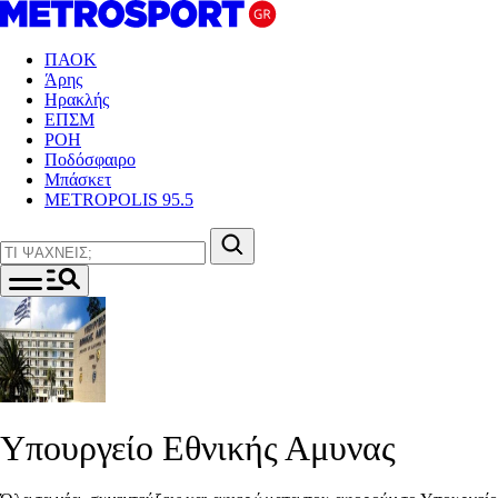
ΠΑΟΚ
Άρης
Ηρακλής
ΕΠΣΜ
ΡΟΗ
Ποδόσφαιρο
Μπάσκετ
METROPOLIS 95.5
Υπουργείο Εθνικής Αμυνας