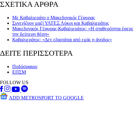
ΣΧΕΤΙΚΑ ΑΡΘΡΑ
Με Καβαλιεράτο ο Μακεδονικός Γέφυρας
Συνεχίζουν μαζί ΥΛΤΕΞ Λύκοι και Καβαλιεράτος
Μακεδονικός Γέφυρας-Καβαλιεράτος: «Η σταθερότητα έφερε
την δεύτερη θέση»
Καβαλιεράτος: «Δεν εξαρτάται από εμάς η άνοδος»
ΔΕΙΤΕ ΠΕΡΙΣΣΟΤΕΡΑ
Ποδόσφαιρο
ΕΠΣΜ
FOLLOW US
ADD METROSPORT TO GOOGLE