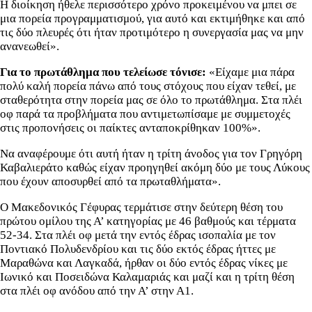
Η διοίκηση ήθελε περισσότερο χρόνο προκειμένου να μπει σε
μια πορεία προγραμματισμού, για αυτό και εκτιμήθηκε και από
τις δύο πλευρές ότι ήταν προτιμότερο η συνεργασία μας να μην
ανανεωθεί».
Για το πρωτάθλημα που τελείωσε τόνισε:
«Είχαμε μια πάρα
πολύ καλή πορεία πάνω από τους στόχους που είχαν τεθεί, με
σταθερότητα στην πορεία μας σε όλο το πρωτάθλημα. Στα πλέι
οφ παρά τα προβλήματα που αντιμετωπίσαμε με συμμετοχές
στις προπονήσεις οι παίκτες ανταποκρίθηκαν 100%».
Να αναφέρουμε ότι αυτή ήταν η τρίτη άνοδος για τον Γρηγόρη
Καβαλιεράτο καθώς είχαν προηγηθεί ακόμη δύο με τους Λύκους
που έχουν αποσυρθεί από τα πρωταθλήματα».
Ο Μακεδονικός Γέφυρας τερμάτισε στην δεύτερη θέση του
πρώτου ομίλου της Α’ κατηγορίας με 46 βαθμούς και τέρματα
52-34. Στα πλέι οφ μετά την εντός έδρας ισοπαλία με τον
Ποντιακό Πολυδενδρίου και τις δύο εκτός έδρας ήττες με
Μαραθώνα και Λαγκαδά, ήρθαν οι δύο εντός έδρας νίκες με
Ιωνικό και Ποσειδώνα Καλαμαριάς και μαζί και η τρίτη θέση
στα πλέι οφ ανόδου από την Α’ στην Α1.