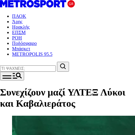
ΠΑΟΚ
Άρης
Ηρακλής
ΕΠΣΜ
ΡΟΗ
Ποδόσφαιρο
Μπάσκετ
METROPOLIS 95.5
Συνεχίζουν μαζί ΥΛΤΕΞ Λύκοι
και Καβαλιεράτος