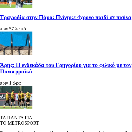
Τραγωδία στην Πάρο: Πνίγηκε 4χρονο παιδί σε πισίνα
πριν 57 λεπτά
Άρης: Η ενδεκάδα του Γρηγορίου για το φιλικό με τον
Πανσερραϊκό
πριν 1 ώρα
ΤΑ ΠΑΝΤΑ ΓΙΑ
ΤΟ METROSPORT