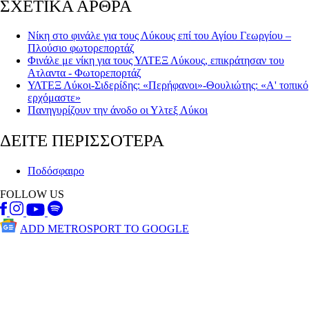
ΣΧΕΤΙΚΑ ΑΡΘΡΑ
Νίκη στο φινάλε για τους Λύκους επί του Αγίου Γεωργίου –
Πλούσιο φωτορεπορτάζ
Φινάλε με νίκη για τους ΥΛΤΕΞ Λύκους, επικράτησαν του
Ατλαντα - Φωτορεπορτάζ
ΥΛΤΕΞ Λύκοι-Σιδερίδης: «Περήφανοι»-Θουλιώτης: «Α' τοπικό
ερχόμαστε»
Πανηγυρίζουν την άνοδο οι Υλτεξ Λύκοι
ΔΕΙΤΕ ΠΕΡΙΣΣΟΤΕΡΑ
Ποδόσφαιρο
FOLLOW US
ADD METROSPORT TO GOOGLE