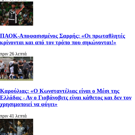
ΠΑΟΚ-Αποφασισμένος Σαρρής: «Οι πρωταθλητές
κρίνονται και από τον τρόπο που σηκώνονται!»
πριν 26 λεπτά
Καρούλιας: «Ο Κωνσταντέλιας είναι ο Μέσι της
Ελλάδας - Αν ο Γιοβάνοβιτς είναι κάθετος και δεν τον
χρησιμοποιεί να φύγει»
πριν 41 λεπτά