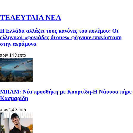
ΤΕΛΕΥΤΑΙΑ ΝΕΑ
Η Ελλάδα αλλάζει τους κανόνες του πολέμου: Οι
ελληνικοί «φονιάδες drones» φέρνουν επανάσταση
στην αεράμυνα
πριν 14 λεπτά
ΜΠΑΜ: Νέα προσθήκη με Κουρτίδη-Η Νάουσα πήρε
Κασμαρίδη
πριν 24 λεπτά