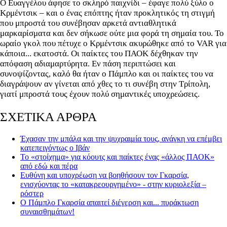
Ο Ευαγγέλου άφησε το σκληρό παιχνίδι – έφαγε πολύ ξύλο ο
Κρμέντσικ – και ο ένας επόπτης ήταν προκλητικός τη στιγμή
που μπροστά του συνέβησαν αρκετά αντιαθλητικά
μαρκαρίσματα και δεν σήκωσε ούτε μια φορά τη σημαία του. Το
ωραίο γκολ που πέτυχε ο Κρμέντσικ ακυρώθηκε από το VAR για
κάποια... εκατοστά. Οι παίκτες του ΠΑΟΚ δέχθηκαν την
απόφαση αδιαμαρτύρητα. Εν πάση περιπτώσει και
συνοψίζοντας, καλό θα ήταν ο Πάμπλο και οι παίκτες του να
διαγράψουν αν γίνεται από χθες το τι συνέβη στην Τρίπολη,
γιατί μπροστά τους έχουν πολύ σημαντικές υποχρεώσεις.
ΣΧΕΤΙΚΑ ΑΡΘΡΑ
Έχασαν την μπάλα και την ψυχραιμία τους, ανάγκη να επέμβει
κατεπειγόντως ο Ιβάν
Το «στοίχημα» για κόουτς και παίκτες ένας «άλλος ΠΑΟΚ»
από εδώ και πέρα
Ευθύνη και υποχρέωση να βοηθήσουν τον Γκαρσία,
ενισχύοντας το «κατακρεουργημένο» - στην κυριολεξία –
ρόστερ
Ο Πάμπλο Γκαρσία απαιτεί διέγερση και... πυράκτωση
συναισθημάτων!