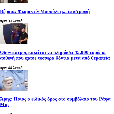
Βέροια: Φλορεντίν Μπουόλι η... επιστροφή
πριν 34 λεπτά
Οδοντίατρος καλείται να πληρώσει 45.000 ευρώ σε
ασθενή που έχασε τέσσερα δόντια μετά από θεραπεία
πριν 44 λεπτά
Άρης: Ποιος ο ειδικός όρος στο συμβόλαιο του Ράφα
Μιρ