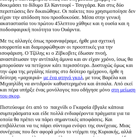
δοκιμάσει το δίδυμο Ελ Καντουρί - Τσιγγάρα. Και στις δύο
περιπτώσεις δεν δικαιώθηκε. Οι παίκτες που χρησιμοποίησε δεν
είχαν την απόδοση που προσδοκούσε. Μέσα στην γενική
ακαταστασία του πρώτου 45λεπτου χάθηκε και η ουσία και η
ποδοσφαιρική ποιότητα του Ουάρντα.
Με τις αλλαγές όπως προαναφέραμε, ήρθε μια σχετική
ισορροπία και διαμορφώθηκαν οι προοπτικές για την
ισοφάριση. Ο Τζόλης κι ο Ζίβκοβιτς έδωσαν πνοή,
αναστάτωσαν την αντίπαλη άμυνα και αν είχαν χρόνο, ίσως θα
μπορούσαν να πετύχουν κάτι περισσότερο. Δυστυχώς όμως και
την ώρα της μεγάλης πίεσης στο δεύτερο ημίχρονο, ήρθε η
δεύτερη «μαχαιριά»
με ένα φτηνό γκολ
, με τους Βαρέλα και
Μιχαηλίδη να αντιδρούν καθυστερημένα και άτσαλα. Από εκεί
και πέρα υπήρξε ένας μονόλογος που οδήγησε μόνο
στη μείωση
του σκορ
.
Πιστεύουμε ότι από το παιχνίδι ο Γκαρσία έβγαλε κάποια
συμπεράσματα και είδε πολλά ενδιαφέροντα πράγματα για τα
οποία θα πρέπει να πάρει σημαντικές αποφάσεις. Και
επιβάλλεται να τις πάρει σύντομα ενόψει της συνέχειας. Μιας
συνέχειας που δεν αφορά μόνο το ντέρμπι της Κυριακής, αλλά