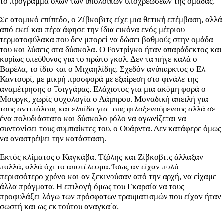
το πρόγραμμα όλων των υπόλοιπων υποχρεώσεων της ομάδας.
Σε ατομικό επίπεδο, ο Ζίβκοβιτς είχε μια θετική επέμβαση, αλλά
από εκεί και πέρα άφησε την ίδια εικόνα ενός μέτριου
τερματοφύλακα που δεν μπορεί να δώσει βαθμούς στην ομάδα
του και λύσεις στα δύσκολα. Ο Ροντρίγκο ήταν απαράδεκτος και
κυρίως υπεύθυνος για το πρώτο γκολ. Δεν τα πήγε καλά ο
Βαρέλα, το ίδιο και ο Μιχαηλίδης. Σχεδόν ανύπαρκτος ο Ελ
Καντουρί, με μικρή προσφορά με εξαίρεση στο φινάλε της
αναμέτρησης ο Τσιγγάρας. Ελάχιστος για μια ακόμη φορά ο
Μουργκ, χωρίς ψυχολογία ο Λάμπρου. Μοναδική απειλή για
τους αντιπάλους και ελπίδα για τους φιλοξενούμενους αλλά σε
ένα πολυδιάστατο και δύσκολο ρόλο να αγωνίζεται να
συντονίσει τους συμπαίκτες του, ο Ουάρντα. Δεν κατάφερε όμως
να αναστρέψει την κατάσταση.
Εκτός κλίματος ο Καγκάβα. Τζόλης και Ζίβκοβιτς άλλαξαν
πολλά, αλλά όχι το αποτέλεσμα. Ίσως αν είχαν πολύ
περισσότερο χρόνο και αν ξεκινούσαν από την αρχή, να είχαμε
άλλα πράγματα. Η επιλογή όμως του Γκαρσία να τους
προφυλάξει λόγω των πρόσφατων τραυματισμών που είχαν ήταν
σωστή και ως εκ τούτου αναγκαία.