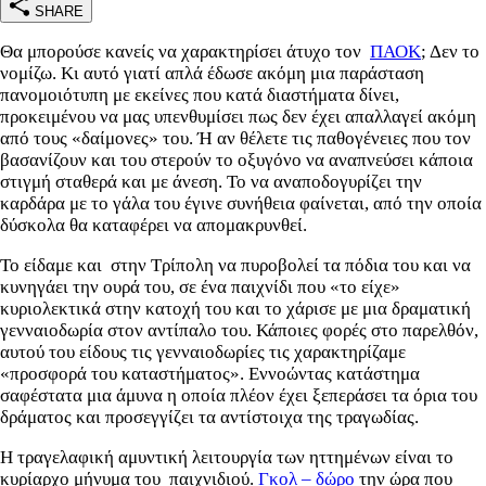
SHARE
Θα μπορούσε κανείς να χαρακτηρίσει άτυχο τον
ΠΑΟΚ
; Δεν το
νομίζω. Κι αυτό γιατί απλά έδωσε ακόμη μια παράσταση
πανομοιότυπη με εκείνες που κατά διαστήματα δίνει,
προκειμένου να μας υπενθυμίσει πως δεν έχει απαλλαγεί ακόμη
από τους «δαίμονες» του. Ή αν θέλετε τις παθογένειες που τον
βασανίζουν και του στερούν το οξυγόνο να αναπνεύσει κάποια
στιγμή σταθερά και με άνεση. Το να αναποδογυρίζει την
καρδάρα με το γάλα του έγινε συνήθεια φαίνεται, από την οποία
δύσκολα θα καταφέρει να απομακρυνθεί.
Το είδαμε και στην Τρίπολη να πυροβολεί τα πόδια του και να
κυνηγάει την ουρά του, σε ένα παιχνίδι που «το είχε»
κυριολεκτικά στην κατοχή του και το χάρισε με μια δραματική
γενναιοδωρία στον αντίπαλο του. Κάποιες φορές στο παρελθόν,
αυτού του είδους τις γενναιοδωρίες τις χαρακτηρίζαμε
«προσφορά του καταστήματος». Εννοώντας κατάστημα
σαφέστατα μια άμυνα η οποία πλέον έχει ξεπεράσει τα όρια του
δράματος και προσεγγίζει τα αντίστοιχα της τραγωδίας.
Η τραγελαφική αμυντική λειτουργία των ηττημένων είναι το
κυρίαρχο μήνυμα του παιχνιδιού.
Γκολ – δώρο
την ώρα που