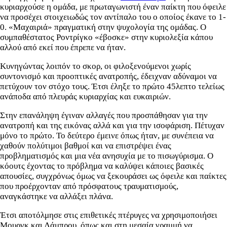
κυριαρχούσε η ομάδα, με πρωταγωνιστή έναν παίκτη που όφειλε
να προσέχει στοιχειωδώς τον αντίπαλο του ο οποίος έκανε το 1-
0. «Μαχαιριά» πραγματική στην ψυχολογία της ομάδας. Ο
συμπαθέστατος Ροντρίγκο «έβοσκε» στην κυριολεξία κάπου
αλλού από εκεί που έπρεπε να ήταν.
Κυνηγώντας λοιπόν το σκορ, οι φιλοξενούμενοι χωρίς
συντονισμό και προοπτικές ανατροπής, έδειχναν αδύναμοι να
πετύχουν τον στόχο τους. Έτσι έληξε το πρώτο 45λεπτο τελείως
ανάποδα από πλευράς κυριαρχίας και ευκαιριών.
Στην επανάληψη έγιναν αλλαγές που προσπάθησαν για την
ανατροπή και της εικόνας αλλά και για την ισοφάριση. Πέτυχαν
μόνο το πρώτο. Το δεύτερο έμεινε όπως ήταν, με συνέπεια να
χαθούν πολύτιμοι βαθμοί και να επιστρέψει ένας
προβληματισμός και μια νέα ανησυχία με το πισωγύρισμα. Ο
κόουτς έχοντας το πρόβλημα να καλύψει κάποιες βασικές
απουσίες, συγχρόνως όμως να ξεκουράσει ως όφειλε και παίκτες
που προέρχονταν από πρόσφατους τραυματισμούς,
αναγκάστηκε να αλλάξει πλάνα.
Έτσι αποτόλμησε στις επιθετικές πτέρυγες να χρησιμοποιήσει
Μουργκ και Λάμπρου, όπως και στη μεσαία γραμμή να