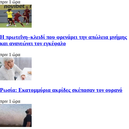
πριν 1 ώρα
Η πρωτεΐνη–κλειδί που φρενάρει την απώλεια μνήμης
και ανανεώνει τον εγκέφαλο
πριν 1 ώρα
Ρωσία: Εκατομμύρια ακρίδες σκέπασαν τον ουρανό
πριν 1 ώρα