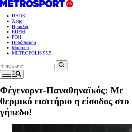
ΠΑΟΚ
Άρης
Ηρακλής
ΕΠΣΜ
ΡΟΗ
Ποδόσφαιρο
Μπάσκετ
METROPOLIS 95.5
Φέγενορντ-Παναθηναϊκός: Με
θερμικό εισιτήριο η είσοδος στο
γήπεδο!