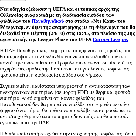
Νέα οδηγία εξέδωσαν η UEFA και οι τοπικές αρχές της
Ολλανδίας αναφορικά με τη διαδικασία εισόδου των
φιλάθλων του
Παναθηναϊκού
στο στάδιο «Ντε Κάιπ» του
Ρότερνταμ, εν όψει της αναμέτρησης με τη Φέγενορντ που θα
διεξαχθεί την Πέμπτη (24/10) στις 19:45, στο πλαίσιο της 3ης
αγωνιστικής της League Phase του UEFA
Europa League.
Η ΠΑΕ Παναθηναϊκός ενημέρωσε τους φίλους της ομάδας που
θα ταξιδέψουν στην Ολλανδία για να παρακολουθήσουν από
κοντά την προσπάθεια του Τριφυλλιού απέναντι σε μία από τις
ισχυρότερες ομάδες της Eredivisie, ότι για λόγους ασφαλείας
τροποποιείται η διαδικασία εισόδου στο γήπεδο.
Συγκεκριμένα, καθίσταται υποχρεωτική η αντικατάσταση των
ηλεκτρονικών εισιτηρίων (σε μορφή PDF) με θερμικά, φυσικά
εισιτήρια. Αυτό σημαίνει ότι κανείς φίλαθλος του
Παναθηναϊκού δεν θα μπορεί να εισέλθει στο γήπεδο με απλό
ψηφιακό εισιτήριο· θα πρέπει να παραλάβει αυτοπροσώπως το
αντίστοιχο θερμικό από τα σημεία διανομής που θα οριστούν
εγκαίρως από την ΠΑΕ.
Η διαδικασία αυτή στοχεύει στην ενίσχυση της ασφάλειας τόσο