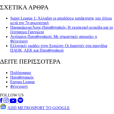
ΣΧΕΤΙΚΑ ΑΡΘΡΑ
Super League 1: Άλλαξαν οι αποδόσεις κατάκτησης του τίτλου
μετά την 7η αγωνιστική
Παρακάμερα Άρης-Παναθηναϊκός: Η εκρηκτική κερκίδα και το
ξέσπασμα Γιαννιώτα
Αντίπαλοι Παναθηναϊκού: Με σημαντικές απουσίες η
Φέγενορντ
Ελληνικές ομάδες στην Ευρώπη: Οι διαιτητές στα παιχνίδια
ΠΑΟΚ, ΑΕΚ και Παναθηναϊκού
ΔΕΙΤΕ ΠΕΡΙΣΣΟΤΕΡΑ
Ποδόσφαιρο
Παναθηναικός
Europa League
Φέγενορντ
FOLLOW US
ADD METROSPORT TO GOOGLE