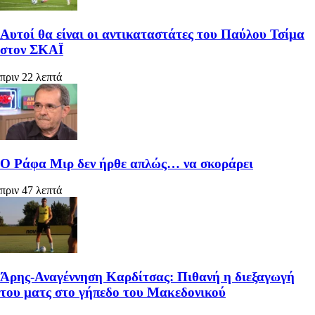
Αυτοί θα είναι οι αντικαταστάτες του Παύλου Τσίμα
στον ΣΚΑΪ
πριν 22 λεπτά
Ο Ράφα Μιρ δεν ήρθε απλώς… να σκοράρει
πριν 47 λεπτά
Άρης-Αναγέννηση Καρδίτσας: Πιθανή η διεξαγωγή
του ματς στο γήπεδο του Μακεδονικού