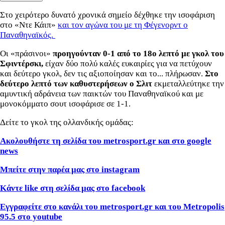
Στο χειρότερο δυνατό χρονικά σημείο δέχθηκε την ισοφάριση
στο «Ντε Κάιπ»
και τον αγώνα του με τη Φέγενορντ ο
Παναθηναϊκός.
Οι «πράσινοι»
προηγούνταν 0-1 από το 18ο λεπτό με γκολ του
Σφιντέρσκι,
είχαν δύο πολύ καλές ευκαιρίες για να πετύχουν
και δεύτερο γκολ, δεν τις αξιοποίησαν και το... πλήρωσαν.
Στο
δεύτερο λεπτό των καθυστερήσεων ο Σλιτ
εκμεταλλεύτηκε την
αμυντική αδράνεια των παικτών του Παναθηναϊκού και με
μονοκόμματο σουτ ισοφάρισε σε 1-1.
Δείτε το γκολ της ολλανδικής ομάδας:
Ακολουθήστε τη σελίδα του metrosport.gr και στο google
news
Μπείτε στην παρέα μας στο instagram
Κάντε like στη σελίδα μας στο facebook
Εγγραφείτε στο κανάλι του metrosport.gr και του Metropolis
95.5 στο youtube