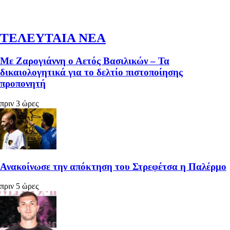
ΤΕΛΕΥΤΑΙΑ ΝΕΑ
Με Ζαρογιάννη ο Αετός Βασιλικών – Τα
δικαιολογητικά για το δελτίο πιστοποίησης
προπονητή
πριν 3 ώρες
Ανακοίνωσε την απόκτηση του Στρεφέτσα η Παλέρμο
πριν 5 ώρες