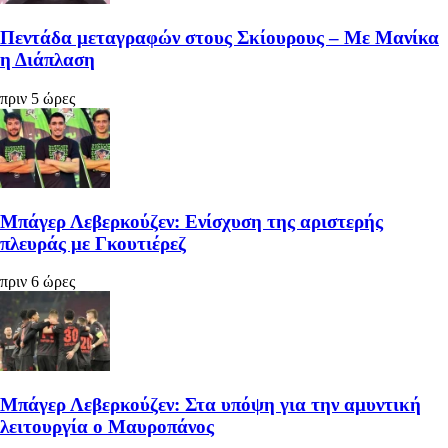
Πεντάδα μεταγραφών στους Σκίουρους – Με Μανίκα
η Διάπλαση
πριν 5 ώρες
Μπάγερ Λεβερκούζεν: Ενίσχυση της αριστερής
πλευράς με Γκουτιέρεζ
πριν 6 ώρες
Μπάγερ Λεβερκούζεν: Στα υπόψη για την αμυντική
λειτουργία ο Μαυροπάνος