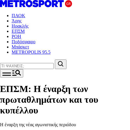
ΠΑΟΚ
Άρης
Ηρακλής
ΕΠΣΜ
ΡΟΗ
Ποδόσφαιρο
Μπάσκετ
METROPOLIS 95.5
ΕΠΣΜ: Η έναρξη των
πρωταθλημάτων και του
κυπέλλου
Η έναρξη της νέας αγωνιστικής περιόδου