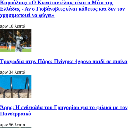
Καρούλιας: «Ο Κωνσταντέλιας είναι ο Μέσι της
Ελλάδας - Αν ο Γιοβάνοβιτς είναι κάθετος και δεν τον
χρησιμοποιεί να φύγει»
πριν 18 λεπτά
Τραγωδία στην Πάρο: Πνίγηκε 4χρονο παιδί σε πισίνα
πριν 34 λεπτά
Άρης: Η ενδεκάδα του Γρηγορίου για το φιλικό με τον
Πανσερραϊκό
πριν 56 λεπτά