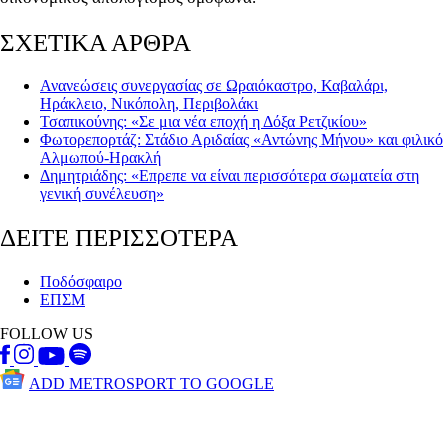
ΣΧΕΤΙΚΑ ΑΡΘΡΑ
Ανανεώσεις συνεργασίας σε Ωραιόκαστρο, Καβαλάρι,
Ηράκλειο, Νικόπολη, Περιβολάκι
Τσαπικούνης: «Σε μια νέα εποχή η Δόξα Ρετζικίου»
Φωτορεπορτάζ: Στάδιο Αριδαίας «Αντώνης Μήνου» και φιλικό
Αλμωπού-Ηρακλή
Δημητριάδης: «Επρεπε να είναι περισσότερα σωματεία στη
γενική συνέλευση»
ΔΕΙΤΕ ΠΕΡΙΣΣΟΤΕΡΑ
Ποδόσφαιρο
ΕΠΣΜ
FOLLOW US
ADD METROSPORT TO GOOGLE