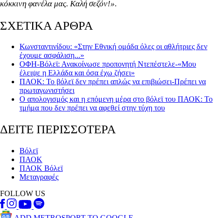
κόκκινη φανέλα μας. Καλή σεζόν!».
ΣΧΕΤΙΚΑ ΑΡΘΡΑ
Κωνσταντινίδου: «Στην Εθνική ομάδα όλες οι αθλήτριες δεν
έχουμε ασφάλιση...»
ΟΦΗ-Βόλεϊ: Ανακοίνωσε προπονητή Ντεπέστελε-«Μου
έλειψε η Ελλάδα και όσα έχω ζήσει»
ΠΑΟΚ: Το βόλεϊ δεν πρέπει απλώς να επιβιώσει-Πρέπει να
πρωταγωνιστήσει
Ο απολογισμός και η επόμενη μέρα στο βόλεϊ του ΠΑΟΚ: Το
τμήμα που δεν πρέπει να αφεθεί στην τύχη του
ΔΕΙΤΕ ΠΕΡΙΣΣΟΤΕΡΑ
Βόλεϊ
ΠΑΟΚ
ΠΑΟΚ Βόλεϊ
Μεταγραφές
FOLLOW US
ADD METROSPORT TO GOOGLE