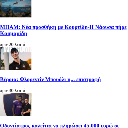
ΜΠΑΜ: Νέα προσθήκη με Κουρτίδη-Η Νάουσα πήρε
Κασμαρίδη
πριν 20 λεπτά
Βέροια: Φλορεντίν Μπουόλι η... επιστροφή
πριν 30 λεπτά
Οδοντίατρος καλείται να πληρώσει 45.000 ευρώ σε