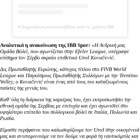
Η δημοσίευση κοινοποιήθηκε από το χρήστη İBB Spor Kulübü Voleybol (@ibbsporvoleybol)
Αναλυτικά η ανακοίνωση της IBB Spor:
«Η Ανδρική μας
Ομάδα Βόλεϊ, που αγωνίζεται στην Efeler League, υπέγραψε
επίσημα τον Σέρβο ακραίο επιθετικό Uroš Kovačević.
Δις Πρωταθλητής Ευρώπης, κάτοχος τίτλου στο FIVB World
League και Παγκόσμιος Πρωταθλητής Συλλόγων με την Trentino
Volley, ο Kovačević είναι ένας από τους πιο καταξιωμένους
παίκτες της γενιάς του.
Καθ’ όλη τη διάρκεια της καριέρας του, έχει εκπροσωπήσει την
εθνική ομάδα της Σερβίας με επιτυχία και έχει αγωνιστεί στο
υψηλότερο επίπεδο του συλλογικού βόλεϊ σε Ιταλία, Πολωνία και
Ρωσία.
Είμαστε περήφανοι που καλωσορίζουμε τον Uroš στην οικογένειά
μας και ανυπομονούμε να τον δούμε να φορά τη ναυτικόμπλε και