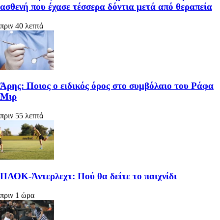
ασθενή που έχασε τέσσερα δόντια μετά από θεραπεία
πριν 40 λεπτά
Άρης: Ποιος ο ειδικός όρος στο συμβόλαιο του Ράφα
Μιρ
πριν 55 λεπτά
ΠΑΟΚ-Άντερλεχτ: Πού θα δείτε το παιχνίδι
πριν 1 ώρα