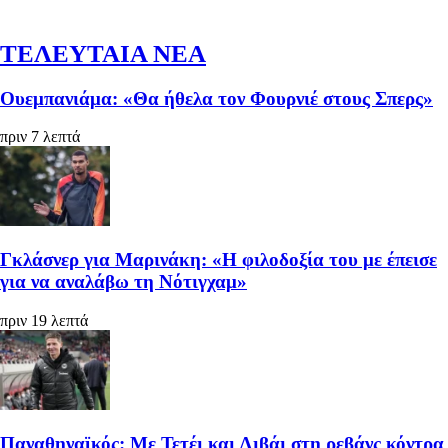
ΤΕΛΕΥΤΑΙΑ ΝΕΑ
Ουεμπανιάμα: «Θα ήθελα τον Φουρνιέ στους Σπερς»
πριν 7 λεπτά
Γκλάσνερ για Μαρινάκη: «Η φιλοδοξία του με έπεισε
για να αναλάβω τη Νότιγχαμ»
πριν 19 λεπτά
Παναθηναϊκός: Με Τετέι και Λιβάι στη ρεβάνς κόντρα