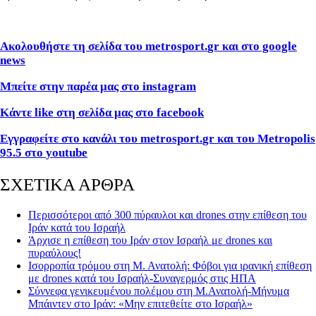
Ακολουθήστε τη σελίδα του
metrosport
.
gr
και στο
google
news
Μπείτε στην παρέα μας στο
instagram
Κάντε
like
στη σελίδα μας στο
facebook
Εγγραφείτε στο κανάλι του
metrosport
.
gr
και του
Metropolis
95.5 στο
youtube
ΣΧΕΤΙΚΑ ΑΡΘΡΑ
Περισσότεροι από 300 πύραυλοι και drones στην επίθεση του
Ιράν κατά του Ισραήλ
Άρχισε η επίθεση του Ιράν στον Ισραήλ με drones και
πυραύλους!
Ισορροπία τρόμου στη Μ. Ανατολή: Φόβοι για ιρανική επίθεση
με drones κατά του Ισραήλ-Συναγερμός στις ΗΠΑ
Σύννεφα γενικευμένου πολέμου στη Μ.Ανατολή-Μήνυμα
Μπάιντεν στο Ιράν: «Μην επιτεθείτε στο Ισραήλ»