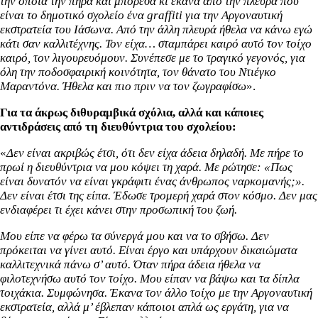
την οποία την πήρα και μπόρεσα κι έκανα από την πλευρά που
είναι το δημοτικό σχολείο ένα graffiti για την Αργοναυτική
εκστρατεία του Ιάσωνα. Από την άλλη πλευρά ήθελα να κάνω εγώ
κάτι σαν καλλιτέχνης. Τον είχα… σταμπάρει καιρό αυτό τον τοίχο
καιρό, τον λιγουρευόμουν. Συνέπεσε με το τραγικό γεγονός, για
όλη την ποδοσφαιρική κοινότητα, τον θάνατο του Ντιέγκο
Μαραντόνα. Ήθελα και πιο πριν να τον ζωγραφίσω
».
Για τα άκρως διθυραμβικά σχόλια, αλλά και κάποιες
αντιδράσεις από τη διευθύντρια του σχολείου:
«
Δεν είναι ακριβώς έτσι, ότι δεν είχα άδεια δηλαδή. Με πήρε το
πρωί η διευθύντρια να μου κόψει τη χαρά. Με ρώτησε: «Πως
είναι δυνατόν να είναι γκράφιτι ένας άνθρωπος ναρκομανής;».
Δεν είναι έτσι της είπα. Έδωσε τρομερή χαρά στον κόσμο. Δεν μας
ενδιαφέρει τι έχει κάνει στην προσωπική του ζωή.
Μου είπε να φέρω τα σύνεργά μου και να το σβήσω. Δεν
πρόκειται να γίνει αυτό. Είναι έργο και υπάρχουν δικαιώματα
καλλιτεχνικά πάνω σ’ αυτό. Όταν πήρα άδεια ήθελα να
φιλοτεχνήσω αυτό τον τοίχο. Μου είπαν να βάψω και τα δίπλα
τοιχάκια. Συμφώνησα. Έκανα τον άλλο τοίχο με την Αργοναυτική
εκστρατεία, αλλά μ’ έβλεπαν κάποιοι απλά ως εργάτη, για να