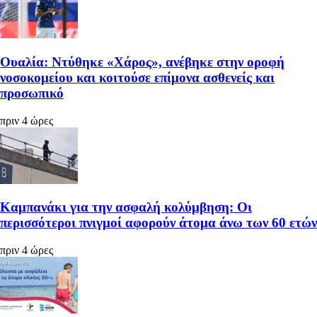
Ουαλία: Ντύθηκε «Χάρος», ανέβηκε στην οροφή
νοσοκομείου και κοιτούσε επίμονα ασθενείς και
προσωπικό
πριν 4 ώρες
Καμπανάκι για την ασφαλή κολύμβηση: Οι
περισσότεροι πνιγμοί αφορούν άτομα άνω των 60 ετών
πριν 4 ώρες