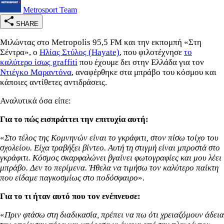
Metrosport Team
SHARE
Μιλώντας στο Metropolis 95,5 FM και την εκπομπή «Στη
Σέντρα», ο
Ηλίας Στύλος (Hayate)
, που φιλοτέχνησε
το
καλύτερο ίσως graffiti
που έχουμε δει στην Ελλάδα για τον
Ντιέγκο Μαραντόνα
, αναφέρθηκε στα μπράβο του κόσμου και
κάποιες αντίθετες αντιδράσεις.
Αναλυτικά όσα είπε:
Για το πώς εισπράττει την επιτυχία αυτή:
«
Στο τέλος της Κομνηνών είναι το γκράφιτι, στον πίσω τοίχο του
σχολείου. Είχα τραβήξει βίντεο. Αυτή τη στιγμή είναι μπροστά στο
γκράφιτι. Κόσμος σκαρφαλώνει βγαίνει φωτογραφίες και μου λέει
μπράβο. Δεν το περίμενα. Ήθελα να τιμήσω τον καλύτερο παίκτη
που είδαμε παγκοσμίως στο ποδόσφαιρο
».
Για το τι ήταν αυτό που τον ενέπνευσε:
«
Πριν φτάσω στη διαδικασία, πρέπει να πω ότι χρειαζόμουν άδεια