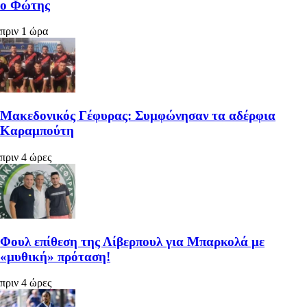
ο Φώτης
πριν 1 ώρα
Μακεδονικός Γέφυρας: Συμφώνησαν τα αδέρφια
Καραμπούτη
πριν 4 ώρες
Φουλ επίθεση της Λίβερπουλ για Μπαρκολά με
«μυθική» πρόταση!
πριν 4 ώρες