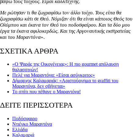
βάψω τους τοίχους. Είμαι καλλιτέχνης.
Με ρώτησαν τι θα ζωγραφίσω τον άλλο τοίχο. Τους είπα θα
ζωγραφίσω κάτι σε Θεό. Νόμιζαν ότι θα είναι κάποιος Θεός του
Ολύμπου και έκανα τον Θεό του ποδοσφαίρου. Και τα δύο μου
έργα τα έκανα αφιλοκερδώς. Και της Αργοναυτικής εκστρατείας
και του Μαραντόνα
».
ΣΧΕΤΙΚΑ ΑΡΘΡΑ
«Ο Ψαράς της Οικογένειας»: Η πιο gourmet απόλαυση
θαλασσινών!
Πελέ για Μαραντόνα: «Είσαι ασύγκριτος»
Δήμαρχος Καλαμαριάς: «Αριστούργημα το graffiti του
Μαραντόνα, δεν σβήνεται»
Το σπίτι που πέθανε ο Μαραντόνα!
ΔΕΙΤΕ ΠΕΡΙΣΣΟΤΕΡΑ
Ποδόσφαιρο
Ντιέγκο Μαραντόνα
Ελλάδα
Καλαμαριά