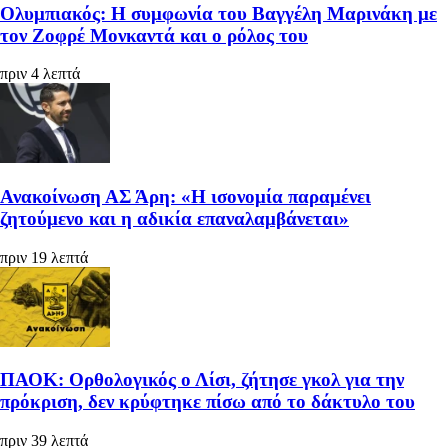
Ολυμπιακός: Η συμφωνία του Βαγγέλη Μαρινάκη με
τον Ζοφρέ Μονκαντά και ο ρόλος του
πριν 4 λεπτά
Ανακοίνωση ΑΣ Άρη: «Η ισονομία παραμένει
ζητούμενο και η αδικία επαναλαμβάνεται»
πριν 19 λεπτά
ΠΑΟΚ: Ορθολογικός ο Λίσι, ζήτησε γκολ για την
πρόκριση, δεν κρύφτηκε πίσω από το δάκτυλο του
πριν 39 λεπτά