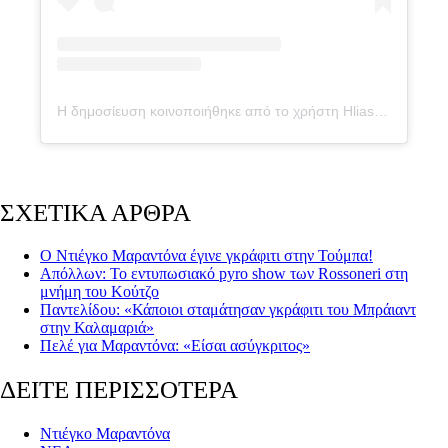
Η δημοσίευση κοινοποιήθηκε από το χρήστη Hlias St. Hayate (@hayate_style_)
ΣΧΕΤΙΚΑ ΑΡΘΡΑ
Ο Ντιέγκο Μαραντόνα έγινε γκράφιτι στην Τούμπα!
Απόλλων: To εντυπωσιακό pyro show των Rossoneri στη
μνήμη του Κούτζο
Παντελίδου: «Κάποιοι σταμάτησαν γκράφιτι του Μπράιαντ
στην Καλαμαριά»
Πελέ για Μαραντόνα: «Είσαι ασύγκριτος»
ΔΕΙΤΕ ΠΕΡΙΣΣΟΤΕΡΑ
Ντιέγκο Μαραντόνα