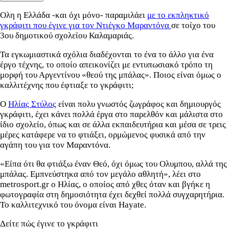
Ολη η Ελλάδα -και όχι μόνο- παραμιλάει
με το εκπληκτικό
γκράφιτι που έγινε για τον Ντιέγκο Μαραντόνα
σε τοίχο του
3ου δημοτικού σχολείου Καλαμαριάς.
Τα εγκωμιαστικά σχόλια διαδέχονται το ένα το άλλο για ένα
έργο τέχνης, το οποίο απεικονίζει με εντυπωσιακό τρόπο τη
μορφή του Αργεντίνου «θεού της μπάλας». Ποιος είναι όμως ο
καλλιτέχνης που έφτιαξε το γκράφιτι;
Ο
Ηλίας Στύλος
είναι πολυ γνωστός ζωγράφος και δημιουργός
γκράφιτι, έχει κάνει πολλά έργα στο παρελθόν και μάλιστα στο
ίδιο σχολείο, όπως και σε άλλα εκπαιδευτήρια και μέσα σε τρεις
μέρες κατάφερε να το φτιάξει, ορμώμενος φυσικά από την
αγάπη του για τον Μαραντόνα.
«Είπα ότι θα φτιάξω έναν Θεό, όχι όμως του Ολυμπου, αλλά της
μπάλας. Εμπνεύστηκα από τον μεγάλο αθλητή», λέει στο
metrosport.gr ο Ηλίας, ο οποίος από χθες όταν και βγήκε η
φωτογραφία στη δημοσιότητα έχει δεχθεί πολλά συγχαρητήρια.
To καλλιτεχνικό του όνομα είναι Hayate.
Δείτε πώς έγινε το γκράφιτι