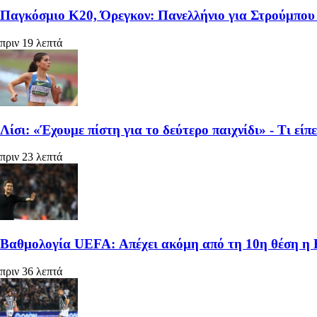
Παγκόσμιο Κ20, Όρεγκον: Πανελλήνιο για Στρούμπου 
πριν 19 λεπτά
Λίσι: «Έχουμε πίστη για το δεύτερο παιχνίδι» - Τι είπ
πριν 23 λεπτά
Βαθμολογία UEFA: Απέχει ακόμη από τη 10η θέση η
πριν 36 λεπτά