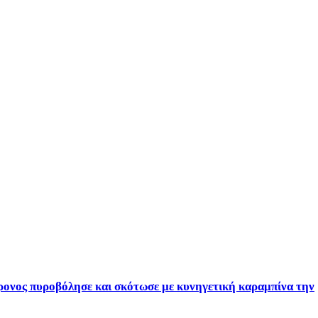
ρονος πυροβόλησε και σκότωσε με κυνηγετική καραμπίνα την