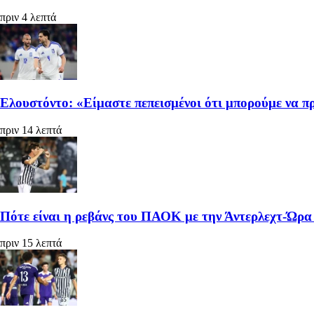
πριν 4 λεπτά
Ελουστόντο: «Είμαστε πεπεισμένοι ότι μπορούμε να 
πριν 14 λεπτά
Πότε είναι η ρεβάνς του ΠΑΟΚ με την Άντερλεχτ-Ώρα
πριν 15 λεπτά