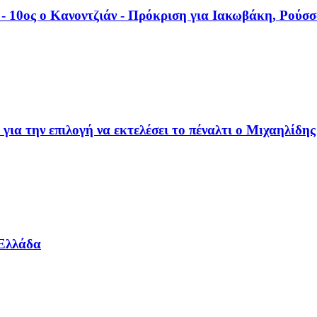
- 10ος ο Κανοντζιάν - Πρόκριση για Ιακωβάκη, Ρούσ
ε για την επιλογή να εκτελέσει το πέναλτι ο Μιχαηλίδης
 Ελλάδα