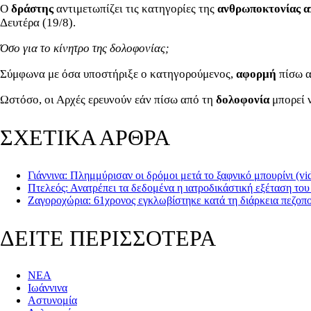
Ο
δράστης
αντιμετωπίζει τις κατηγορίες της
ανθρωποκτονίας α
Δευτέρα (19/8).
Όσο για το κίνητρο της δολοφονίας;
Σύμφωνα με όσα υποστήριξε ο κατηγορούμενος,
αφορμή
πίσω α
Ωστόσο, οι Αρχές ερευνούν εάν πίσω από τη
δολοφονία
μπορεί 
ΣΧΕΤΙΚΑ ΑΡΘΡΑ
Γιάννινα: Πλημμύρισαν οι δρόμοι μετά το ξαφνικό μπουρίνι (vi
Πτελεός: Ανατρέπει τα δεδομένα η ιατροδικάστική εξέταση το
Ζαγοροχώρια: 61χρονος εγκλωβίστηκε κατά τη διάρκεια πεζοπο
ΔΕΙΤΕ ΠΕΡΙΣΣΟΤΕΡΑ
ΝΕΑ
Ιωάννινα
Αστυνομία